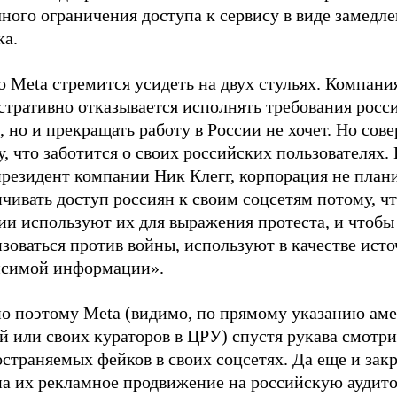
ного ограничения доступа к сервису в виде замедл
ка.
 Meta стремится усидеть на двух стульях. Компани
стративно отказывается исполнять требования росс
, но и прекращать работу в России не хочет. Но сов
, что заботится о своих российских пользователях. 
президент компании Ник Клегг, корпорация не план
ичивать доступ россиян к своим соцсетям потому, 
ии используют их для выражения протеста, и чтобы
зоваться против войны, используют в качестве ист
исимой информации».
о поэтому Meta (видимо, по прямому указанию ам
й или своих кураторов в ЦРУ) спустя рукава смотри
страняемых фейков в своих соцсетях. Да еще и зак
на их рекламное продвижение на российскую аудито