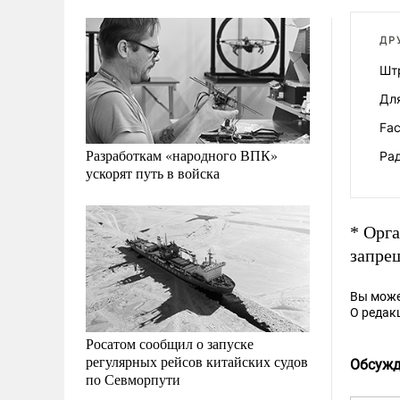
ДР
Шт
Для
Fac
Разработкам «народного ВПК»
Рад
ускорят путь в войска
* Орг
запре
Вы може
О редак
Росатом сообщил о запуске
регулярных рейсов китайских судов
Обсужд
по Севморпути