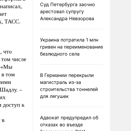
Суд Петербурга заочно
написал,
арестовал супругу
ает
Александра Невзорова
k, ТАСС.
Украина потратила 1 млн
гривен на переименование
, что
безлюдного села
 том числе
. «Мы
 в том
В Германии перекрыли
вними
магистраль из-за
 Шадлу. –
строительства тоннелей
для лягушек
их
и доступ к
Адвокат предупредил об
 в
отказах во въезде