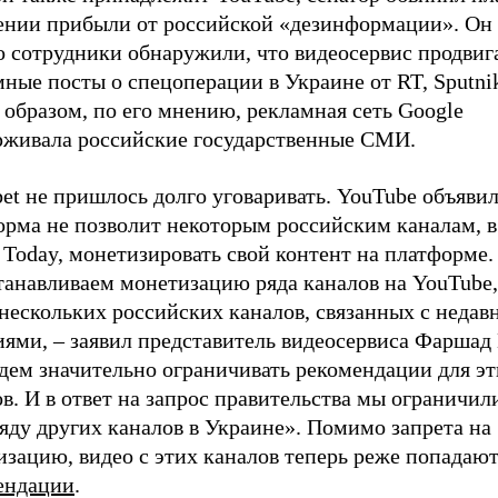
ении прибыли от российской «дезинформации». Он 
о сотрудники обнаружили, что видеосервис продвиг
ные посты о спецоперации в Украине от RT, Sputni
образом, по его мнению, рекламная сеть Google
рживала российские государственные СМИ.
et не пришлось долго уговаривать. YouTube объявил
орма не позволит некоторым российским каналам, в
 Today, монетизировать свой контент на платформе
танавливаем монетизацию ряда каналов на YouTube,
 нескольких российских каналов, связанных с неда
иями, – заявил представитель видеосервиса Фаршад
дем значительно ограничивать рекомендации для эт
в. И в ответ на запрос правительства мы ограничил
яду других каналов в Украине». Помимо запрета на
зацию, видео с этих каналов теперь реже попадают
ендации
.