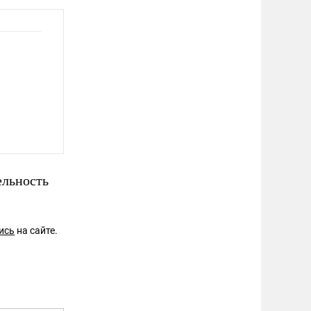
ельность
ись
на сайте.