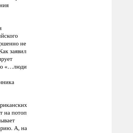
ения
я
ийского
ершенно не
Как заявил
ирует
что «…люди
очника
ериканских
т на потоп
рывает
рию. А, на