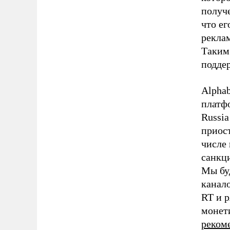
получ
что ег
реклам
Таким 
подде
Alphab
платф
Russia
приос
числе
санкц
Мы бу
канало
RT и р
монети
реком