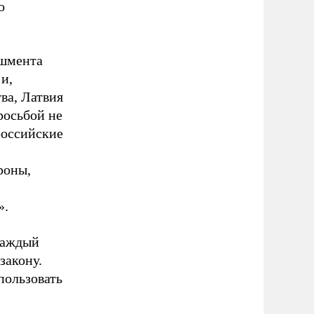
о
ишмента
 и,
ва, Латвия
просьбой не
российские
роны,
».
каждый
закону.
пользовать
ь.