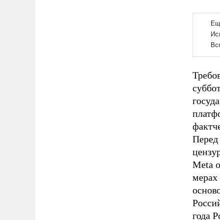
Требо
суббот
госуд
платф
фактч
Перед
цензу
Meta 
мерах
осново
Россий
года 