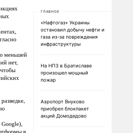
анкциях
ГЛАВНОЕ
чных
«Нафтогаз» Украины
остановил добычу нефти и
ентах,
газа из-за повреждения
гласно
инфраструктуры
до меньшей
ий нет,
На НПЗ в Братиславе
 чтобы
произошел мощный
сийских
пожар
разведке,
Аэропорт Внуково
ую
приобрел блокпакет
акций Домодедово
 Google),
латформы в