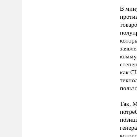
В мин
проти
товар
полуп
которы
заявл
комму
степе
как СШ
техно
пользо
Так, М
потреб
позиц
генер
котор