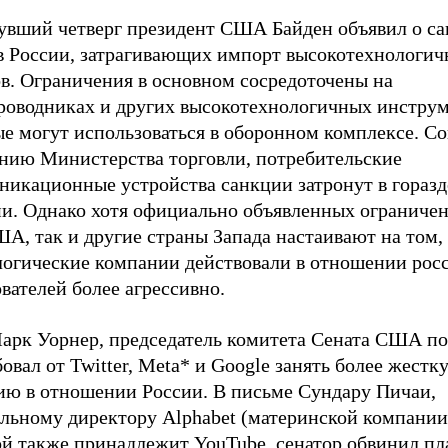
увший четверг президент США Байден объявил о с
в России, затрагивающих импорт высокотехнологи
ов. Ограничения в основном сосредоточены на
роводниках и других высокотехнологичных инструм
е могут использоваться в оборонном комплексе. Со
ению Министерства торговли, потребительские
никационные устройства санкции затронут в гораз
ни. Однако хотя официально объявленных ограничен
А, так и другие страны Запада настаивают на том,
логические компании действовали в отношении рос
вателей более агрессивно.
арк Уорнер, председатель комитета Сената США по 
овал от Twitter, Meta* и Google занять более жестк
ию в отношении России. В письме Сундару Пичаи,
альному директору Alphabet (материнской компании
ой также принадлежит YouTube, сенатор обвинил п