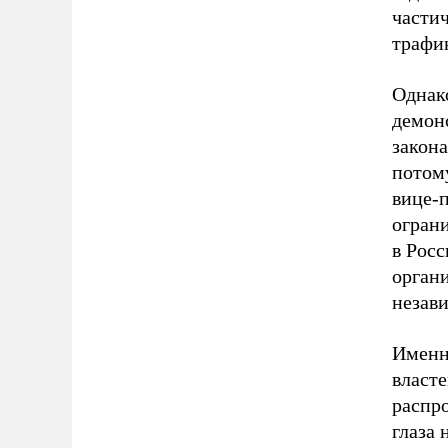
частич
трафи
Однако
демон
закона
потому
вице-
огран
в Росс
органи
незав
Именн
власте
распро
глаза 