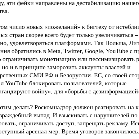
ду, эти фейки направлены на дестабилизацию нашег
тва.
том число новых «пожеланий» к бигтеху от истебл
ых стран скорее всего будет только увеличиваться –
но, удовлетворяться платформами. Так Польша, Лит
ния обратились в Meta, Twitter, Google, YouTube с 
о ограничивать монетизацию или пессимизировать 
 но и в принципе заморозить аккаунты властей и
арственных СМИ РФ и Белоруссии. ЕС, со своей сто
л YouTube блокировать пользователей, которые
агандируют войну», для «борьбы с дезинформацией
этим делать? Роскомнадзор должен реагировать на 
враждебный выпад. И взыскивать с нарушителей по 
вать, ограничивать доступ, запрещать рекламу. Ис
доступный арсенал мер. Время уговоров закончилос