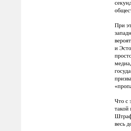
секун
общес
При э
западн
вероят
и Эсто
прост
медиа,
госуд
призва
«проп
Что с 
такой 
Штрафо
весь 