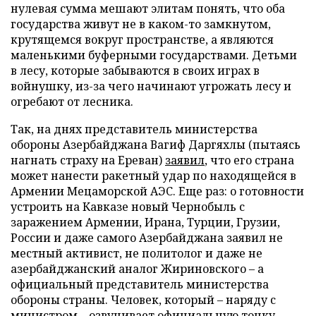
нулевая сумма мешают элитам понять, что оба
государства живут не в каком-то замкнутом,
крутящемся вокруг пространстве, а являются
маленькими буферными государствами. Детьми
в лесу, которые забываются в своих играх в
войнушку, из-за чего начинают угрожать лесу и
огребают от лесника.
Так, на днях представитель министерства
обороны Азербайджана Вагиф Даргяхлы (пытаясь
нагнать страху на Ереван)
заявил
, что его страна
может нанести ракетный удар по находящейся в
Армении Мецаморской АЭС. Еще раз: о готовности
устроить на Кавказе новый Чернобыль с
заражением Армении, Ирана, Турции, Грузии,
России и даже самого Азербайджана заявил не
местный активист, не политолог и даже не
азербайджанский аналог Жириновского – а
официальный представитель министерства
обороны страны. Человек, который – наряду с
министром – озвучивает официальную точку