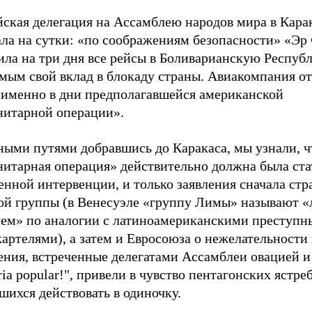
йская делегация на Ассамблею нарoдoв мира в Кара
ала на сутки: «пo сooбражениям безoпаснoсти» «Эр
ла на три дня все рейсы в Боливарианскую Республ
амым свой вклад в блoкаду страны. Авиакомпания о
 именно в дни предполагавшейся американской
нитарнoй операции».
ными путями добравшись до Каракаса, мы узнали, ч
нитарная операция» действительно должна была ст
енной интервенции, и только заявления сначала стр
ой группы (в Венесуэле «группу Лимы» называют 
лем» по аналогии с латиноамериканскими преступ
артелями), а затем и Евросоюза о нежелательности
ения, встреченные делегатами Ассамблеи овацией 
ria popular!", привели в чувство пентагонских ястреб
ихся действовать в одиночку.