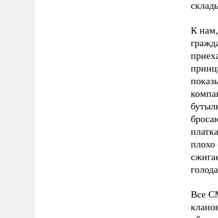
склад
К нам
гражд
приех
принци
показ
компан
бутыл
броса
платк
плохо 
сжига
голод
Все С
клано