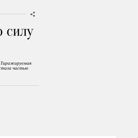
ю силу
. Тиражируемая
 стала частью