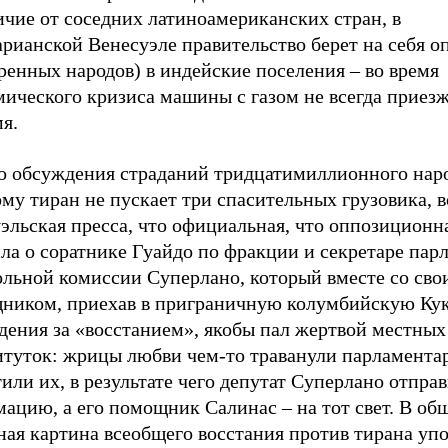
ичие от соседних латиноамериканских стран, в
рианской Венесуэле правительство берет на себя оп
ренных народов) в индейские поселения – во время
мического кризиса машины с газом не всегда приез
я.
о обсуждения страданий тридцатимиллионного наро
му тиран не пускает три спасительных грузовика, в
эльская пресса, что официальная, что оппозиционн
ла о соратнике Гуайдо по фракции и секретаре пар
ольной комиссии Суперлано, который вместе со сво
ником, приехав в приграничную колумбийскую Кук
дения за «восстанием», якобы пал жертвой местных
итуток: жрицы любви чем-то траванули парламента
или их, в результате чего депутат Суперлано отправ
ацию, а его помощник Салинас – на тот свет. В об
ная картина всеобщего восстания против тирана уп