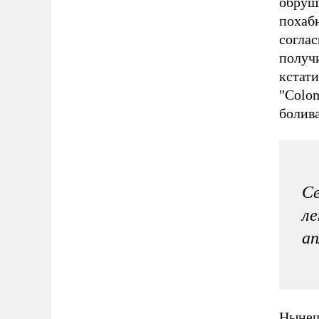
обруши
похаб
соглас
получ
кстат
"Colom
болив
Се
ле
ап
Нынеш