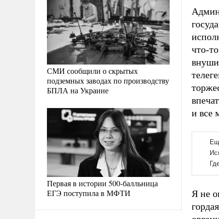
Админ
госуда
испол
что-то
внуши
СМИ сообщили о скрытых
телег
подземных заводах по производству
торже
БПЛА на Украине
впеча
и все
Первая в истории 500-балльница
ЕГЭ поступила в МФТИ
Я не о
гордая