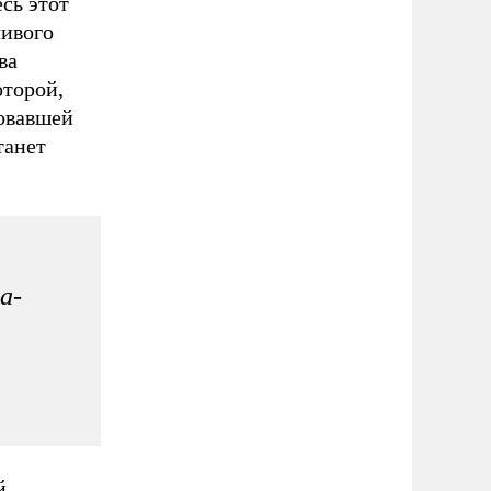
сь этот
ливого
ва
оторой,
ровавшей
танет
а-
й