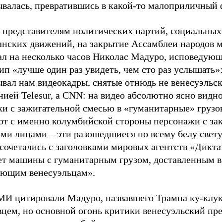
ывалась, превратившись в какой-то малоприличный 
, представителям политических партий, социальных
анских движений, на закрытие Ассамблеи народов 
ал на несколько часов Николас Мадуро, исповедую
п «лучше один раз увидеть, чем сто раз услышать»
ывал нам видеокадры, снятые отнюдь не венесуэльс
ией Telesur, а СNN: на видео абсолютно ясно видно
ки с зажигательной смесью в «гуманитарные» грузо
ют с именно колумбийской стороны персонажи с з
ами лицами – эти разошедшиеся по всему белу свет
сочетались с заголовками мировых агентств «Дикта
ет машины с гуманитарным грузом, доставленным 
ающим венесуэльцам».
МИ цитировали Мадуро, назвавшего Трампа ку-клук
вцем, но основной огонь критики венесуэльский пр