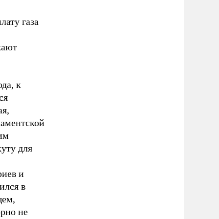
лату газа
жают
да, к
ся
ая,
ламентской
им
уту для
риев и
ился в
щем,
орно не