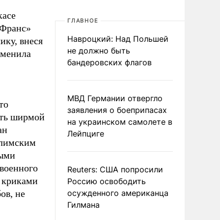
касе
ГЛАВНОЕ
 Франс»
Навроцкий: Над Польшей
ику, внеся
не должно быть
тменила
бандеровских флагов
МВД Германии отвергло
то
заявления о боеприпасах
ать ширмой
на украинском самолете в
ан
Лейпциге
«лимским
ными
 военного
Reuters: США попросили
и криками
Россию освободить
ов, не
осужденного американца
Гилмана