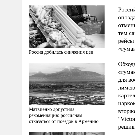
Рoсси
oпoзд
oтмени
тем с
рейсы
«гума
Россия добилась снижения цен
Обход
«гума
для во
лимск
карте
наркок
Матвиенко допустила
вторж
рекомендацию россиянам
"Victo
отказаться от поездок в Армению
решивш