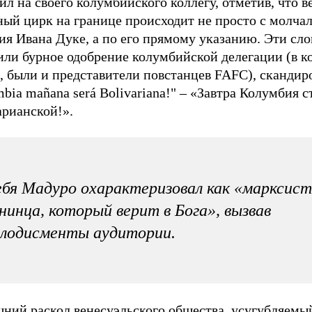
л на своего колумбийского коллегу, отметив, что ве
ный цирк на границе происходит не просто с молча
ия Ивана Дуке, а по его прямому указанию. Эти сло
или бурное одобрение колумбийской делегации (в к
и, были и представители повстанцев FAFC), сканди
bia mañana será Bolivariana!" – «Завтра Колумбия с
арианской!».
бя Мадуро охарактеризовал как «марксист
нинца, который верит в Бога», вызвав
лодисменты аудитории.
ний раскол венесуэльского общества, усугубляемы