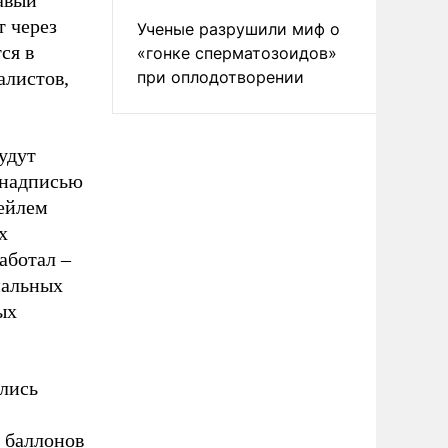
авый
т через
Ученые разрушили миф о
ся в
«гонке сперматозоидов»
алистов,
при оплодотворении
удут
 надписью
ейлем
х
аботал –
нальных
ых
лись
 баллонов