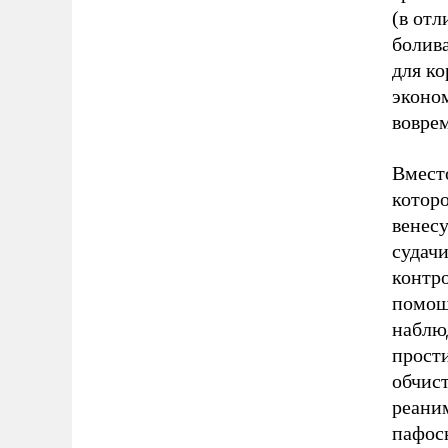
(в отл
болива
для ко
эконо
воврем
Вмест
которо
венесу
судачи
контр
помощ
наблю
прост
обчист
реаним
пафос