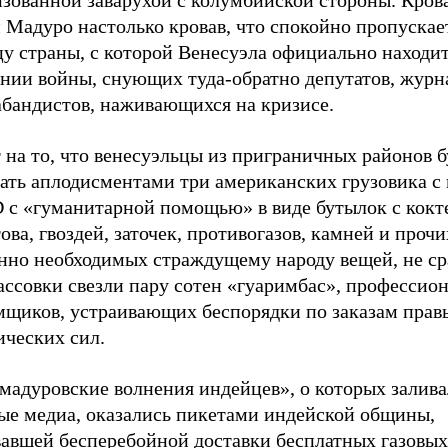
изованной заварухой с колумбийской стороны. Кров
 Мадуро настолько кровав, что спокойно пропускае
у страны, с которой Венесуэла официально находит
янии войны, снующих туда-обратно депутатов, журн
абандистов, наживающихся на кризисе.
 на то, что венесуэльцы из приграничных районов б
чать аплодисментами три американских грузовика с
 с «гуманитарной помощью» в виде бутылок с кокт
ва, гвоздей, заточек, противогазов, камней и прочи
нно необходимых страждущему народу вещей, не ср
ассовки свезли пару сотен «гуаримбас», профессио
мщиков, устраивающих беспорядки по заказам прав
ических сил.
мадуровские волнения индейцев», о которых залива
ые медиа, оказались пикетами индейской общины,
вавшей бесперебойной доставки бесплатных газовых