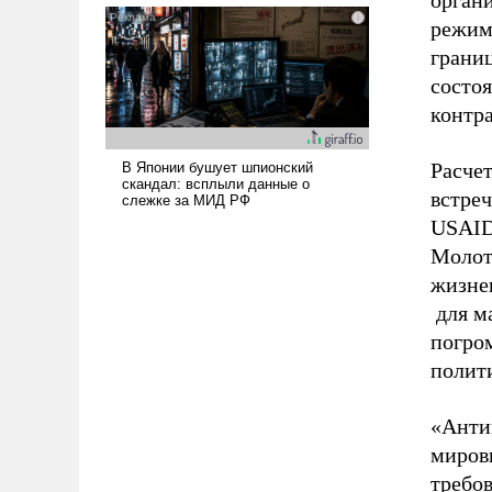
орган
режим
границ
состо
контр
Расчет
встре
USAID
Молото
жизне
для м
погро
полит
«Анти
миров
требо