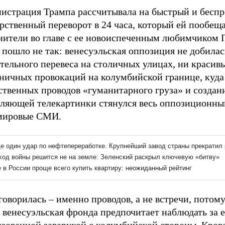
истрация Трампа рассчитывала на быстрый и бесп
рственный переворот в 24 часа, который ей пообеща
нители во главе с ее новоиспеченным любимчиком Г
 пошло не так: венесуэльская оппозиция не добилас
тельного перевеса на столичных улицах, ни красив
еничных провокаций на колумбийской границе, куда
ственных проводов «гуманитарного груза» и создан
тляющей телекартинки стянулся весь оппозиционн
 мировые СМИ.
говорилась – именно проводов, а не встречи, потому
 венесуэльская фронда предпочитает наблюдать за 