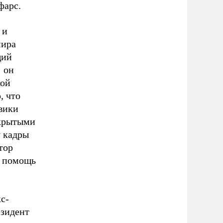
фарс.
 и
мира
щий
: он
кой
, что
вики
акрытыми
у кадры
тор
в помощь
с-
езидент