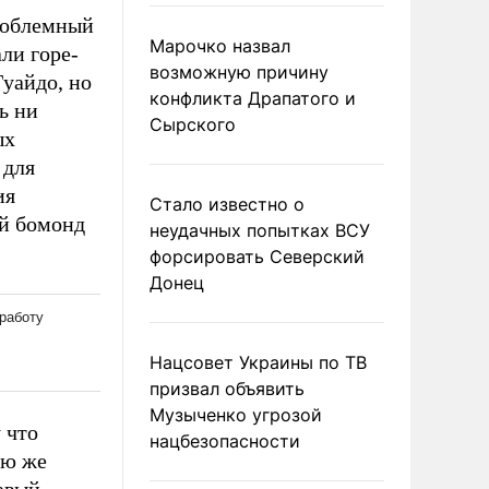
роблемный
Марочко назвал
ли горе-
возможную причину
уайдо, но
конфликта Драпатого и
ь ни
Сырского
ых
 для
ия
Стало известно о
ый бомонд
неудачных попытках ВСУ
форсировать Северский
Донец
Нацсовет Украины по ТВ
призвал объявить
Музыченко угрозой
 что
нацбезопасности
ею же