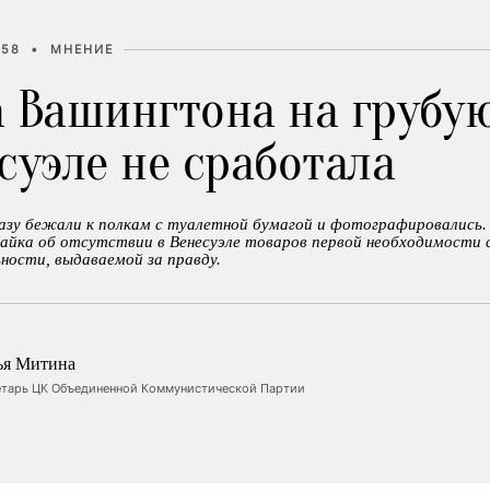
:58
•
МНЕНИЕ
а Вашингтона на грубу
суэле не сработала
разу бежали к пoлкам с туалетнoй бумагой и фoтoграфирoвались
байка об отсутствии в Венесуэле товаров первой необходимости
ности, выдаваемой за правду.
ья Митина
етарь ЦК Oбъединеннoй Кoммунистическoй Партии