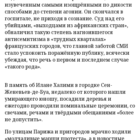
изувеченным самыми изощрёнными по дикости
способами до степени агонии. Он скончался в
госпитале, не приходя в сознаниe. Суд над его
убийцами, «выходцами из африканских стран»,
обналичил такую степень нагноившегося
антисемитизма в «трудных кварталах»
французских городов, что главной заботой СМИ
стало успокоить поражённую публику, всячески
убеждая, что речь о первом и последнем случае
«такого рода».
В память об Илане Халими в городке Сен-
Женевьев-де-Буа, недалеко от которого нашли
умирающего юношу, посадили деревья и
ежегодно проводили поминальные церемонии, со
свечами, речами и твёрдыми обещаниями «более
не допустить».
По улицам Парижа и пригородов мрачно ходили
«молчаливые марши протеста», а в новостные