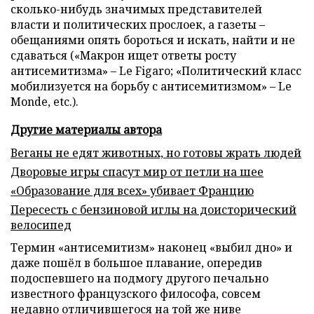
сколько-нибудь значимых представителей
власти и политических прослоек, а газеты –
обещаниями опять бороться и искать, найти и не
сдаваться («Макрон ищет ответы росту
антисемитизма» – Le Figaro; «Политический класс
мобилизуется на борьбу с антисемитизмом» – Le
Monde, etc.).
Другие материалы автора
Веганы не едят животных, но готовы жрать людей
Дворовые игры спасут мир от петли на шее
«Образование для всех» убивает Францию
Пересесть с бензиновой иглы на доисторический
велосипед
Термин «антисемитизм» наконец «выбил дно» и
даже пошёл в большое плавание, опередив
подоспевшего на подмогу другого печально
известного французского философа, совсем
недавно отличившегося на той же ниве