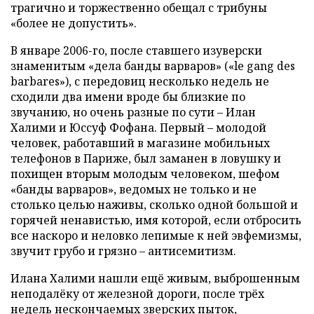
трагично и торжественно обещал с трибуны
«более не допустить».
В январе 2006-го, после ставшего изуверски
знаменитым «дела банды варваров» («le gang des
barbares»), с передовиц несколько недель не
сходили два имени вроде бы близкие по
звучанию, но очень разные по сути – Илан
Халими и Юссуф Фофана. Первый – молодой
человек, работавший в магазине мобильных
телефонов в Париже, был заманен в ловушку и
похищен вторым молодым человеком, шефом
«банды варваров», ведомых не только и не
столько целью наживы, сколько одной большой и
горячей ненавистью, имя которой, если отбросить
все наскоро и неловко лепимые к ней эвфемизмы,
звучит грубо и грязно – антисемитизм.
Илана Халими нашли ещё живым, выброшенным
неподалёку от железной дороги, после трёх
недель нескончаемых зверских пыток,