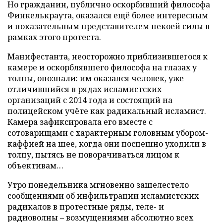
Но гражданин, публично оскорбивший философа
Финкелькраута, оказался ещё более интересным
и показательным представителем некоей силы в
рамках этого протеста.
Манифестанта, неосторожно приблизившегося к
камере и оскорблявшего философа на глазах у
толпы, опознали: им оказался человек, уже
отличившийся в рядах исламистских
организаций с 2014 года и состоящий на
полицейском учёте как радикальный исламист.
Камера зафиксировала его вместе с
сотоварищами с характерным головным убором-
каффией на шее, когда они поспешно уходили в
толпу, пытясь не поворачиваться лицом к
объективам…
Утро понедельника мгновенно зашелестело
сообщениями об инфильтрации исламистских
радикалов в протестные ряды, теле- и
радиоволны – возмущениями абсолютно всех