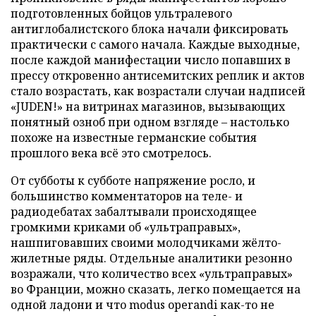
подготовленных бойцов ультралевого
антиглобалистского блока начали фиксировать
практически с самого начала. Каждые выходные,
после каждой манифестации число попавших в
прессу откровенно антисемитских реплик и актов
стало возрастать, как возрастали случаи надписей
«JUDEN!» на витринах магазинов, вызывающих
понятный озноб при одном взгляде – настолько
похоже на известные германские события
прошлого века всё это смотрелось.
От субботы к субботе напряжение росло, и
большинство комментаторов на теле- и
радиодебатax забалтывали происходящее
громкими криками об «ультраправых»,
нашпиговавших своими молодчиками жёлто-
жилетные ряды. Отдельные аналитики резонно
возражали, что количество всех «ультраправых»
во Франции, можно сказать, легко помещается на
одной ладони и что modus operandi как-то не