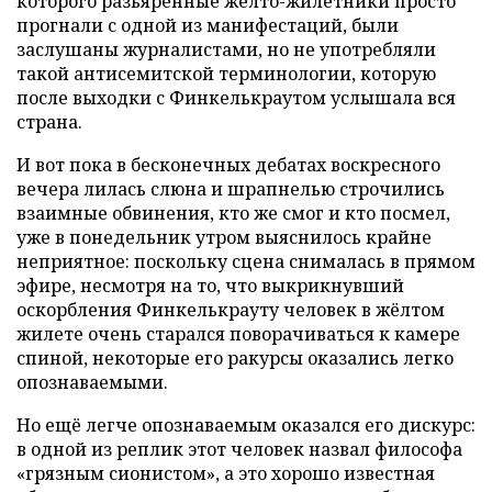
которого разьярённые жёлто-жилетники просто
прогнали с одной из манифестаций, были
заслушаны журналистами, но не употребляли
такой антисемитской терминологии, которую
после выходки с Финкелькраутом услышала вся
страна.
И вот пока в бесконечных дебатах воскресного
вечера лилась слюна и шрапнелью строчились
взаимные обвинения, кто же cмог и кто посмел,
уже в понедельник утром выяснилось крайне
неприятное: поскольку сцена снималась в прямом
эфире, несмотря на то, что выкрикнувший
оскорбления Финкелькрауту человек в жёлтом
жилете очень старался поворачиваться к камере
спиной, некоторые его ракурсы оказались легко
опознаваемыми.
Но ещё легче опoзнаваемым оказался его дискурс:
в одной из реплик этот человек назвал философа
«грязным сионистом», a это хорошо известная