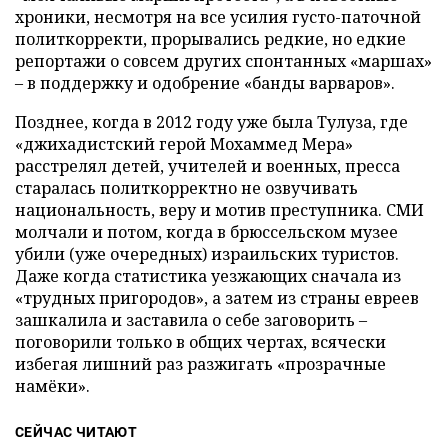
хроники, несмотря на все усилия густо-паточной
политкорректи, прорывались редкие, но едкие
репортажи о совсем других спонтанных «маршах»
– в поддержку и одобрение «банды варваров».
Позднее, когда в 2012 году уже была Тулуза, где
«джихадистский герой Мохаммед Мера»
расстрелял детей, учителей и военных, пресса
старалась политкорректно не озвучивать
национальность, веру и мотив преступника. СМИ
молчали и потом, когда в брюссельском музее
убили (уже очередных) израильских туристов.
Даже когда статистика уезжающих сначала из
«трудных пригородов», a затем из страны евреев
зашкалила и заставила о себе заговорить –
поговорили только в общих чертах, всячески
избегая лишний раз разжигать «прозрачные
намёки».
СЕЙЧАС ЧИТАЮТ