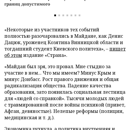
границ допустимого
«Некоторые из участников тех событий
полностью разочаровались в Майдане, как Денис
Дацюк, уроженец Козятина Винницкой области и
тогдашний студент Киевского политеха», –
пишет
об этом
издание «Страна».
«Майдан был зря, это провал. Мне стыдно за
участие в нем... Что мы имеем? Минус Крым и
минус Донбасс. Рост правого движения и общая
радикализация общества. Падение качества
образования, зато появилась социальная лестница
для «людей со справкой». Тысячи молодых людей
с травмированной после войны психикой (привет,
Афган, девяностые). Нелепые реформы (полиции,
медицинская и т. д.).
Экономика рухнула, а политика внутренняя и