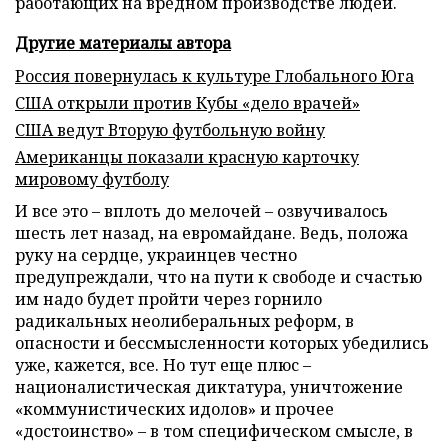
работающих на вредном производстве людей.
Другие материалы автора
Россия повернулась к культуре Глобального Юга
США открыли против Кубы «дело врачей»
США ведут Вторую футбольную войну
Американцы показали красную карточку
мировому футболу
И все это – вплоть до мелочей – озвучивалось
шесть лет назад, на евромайдане. Ведь, положа
руку на сердце, украинцев честно
предупреждали, что на пути к свободе и счастью
им надо будет пройти через горнило
радикальных неолиберальных реформ, в
опасности и бессмысленности которых убедились
уже, кажется, все. Но тут еще плюс –
националистическая диктатура, уничтожение
«коммунистических идолов» и прочее
«достоинство» – в том специфическом смысле, в