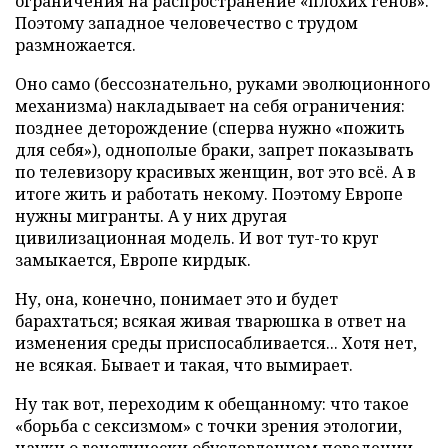
ограничения на распространение «плохих генов».
Поэтому западное человечество с трудом
размножается.
Оно само (бессознательно, руками эволюционного
механизма) накладывает на себя ограничения:
позднее деторождение (сперва нужно «пожить
для себя»), однополые браки, запрет показывать
по телевизору красивых женщин, вот это всё. А в
итоге жить и работать некому. Поэтому Европе
нужны мигранты. А у них другая
цивилизационная модель. И вот тут-то круг
замыкается, Европе кирдык.
Ну, она, конечно, понимает это и будет
барахтаться; всякая живая тварюшка в ответ на
изменения среды приспосабливается... Хотя нет,
не всякая. Бывает и такая, что вымирает.
Ну так вот, переходим к обещанному: что такое
«борьба с сексизмом» с точки зрения этологии,