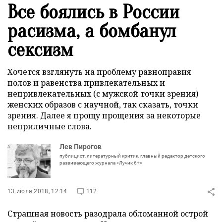
Все боялись в России
расизма, а бомбанул
сексизм
Хочется взглянуть на проблему равноправия
полов и равенства привлекательных и
непривлекательных (с мужской точки зрения)
женских образов с научной, так сказать, точки
зрения. Далее я прощу прощения за некоторые
неприличные слова.
Лев Пирогов
публицист, литературный критик, главный редактор детского
развивающего журнала «Лучик 6+»
13 июля 2018, 12:14
112
Страшная новость разодрала обломанной острой