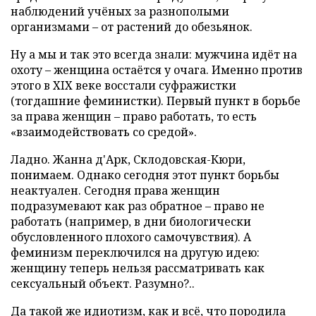
наблюдений учёных за разнополыми
организмами – от растений до обезьянок.
Ну а мы и так это всегда знали: мужчина идёт на
охоту – женщина остаётся у очага. Именно против
этого в XIX веке восстали суфражистки
(тогдашние феминистки). Первый пункт в борьбе
за права женщин – право работать, то есть
«взаимодействовать со средой».
Ладно. Жанна д'Арк, Склодовская-Кюри,
понимаем. Однако сегодня этот пункт борьбы
неактуален. Сегодня права женщин
подразумевают как раз обратное – право не
работать (например, в дни биологически
обусловленного плохого самочувствия). А
феминизм переключился на другую идею:
женщину теперь нельзя рассматривать как
сексуальный объект. Разумно?..
Да такой же идиотизм, как и всё, что породила