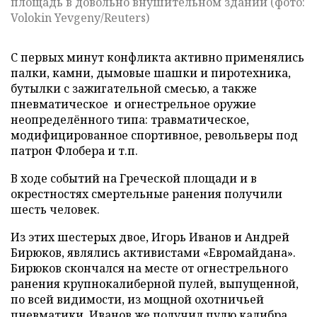
площадь в довольно внушительном здании (фото:
Volokin Yevgeny/Reuters)
С первых минут конфликта активно применялись
палки, камни, дымовые шашки и пиротехника,
бутылки с зажигательной смесью, а также
пневматическое и огнестрельное оружие
неопределённого типа: травматическое,
модифицированное спортивное, револьверы под
патрон Флобера и т.п.
В ходе событий на Греческой площади и в
окрестностях смертельные ранения получили
шесть человек.
Из этих шестерых двое, Игорь Иванов и Андрей
Бирюков, являлись активистами «Евромайдана».
Бирюков скончался на месте от огнестрельного
ранения крупнокалиберной пулей, выпущенной,
по всей видимости, из мощной охотничьей
пневматики. Иванов же получил пулю калибра