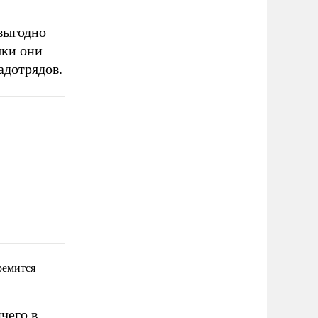
выгодно
яки они
адотрядов.
ремится
чего в