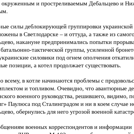
 окруженным и простреливаемым Дебальцево и Н
ым.
ные силы деблокирующей группировки украинской
ожены в Светлодарске – и оттуда, а также из самог
ьцево, накануне предпринимались попытки прорыв
 батальонно-тактической группы, усиленной бронет
 украинские силовики под огнем ополчения откатил
ые позиции, а котел продолжает существовать.
о всему, в котле начинаются проблемы с продоволь
мплектом и топливом. Очевидно, что авантюрные д
ского военного руководства, решившего, видимо, п
г» Паулюса под Сталинградом и ни в коем случае н
цево, обернулись для него угрозой военной катаст
общениям военных корреспондентов и информации