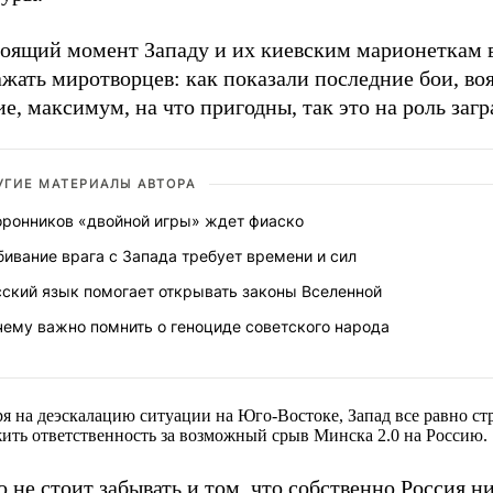
тоящий момент Западу и их киевским марионеткам 
жать миротворцев: как показали последние бои, во
е, максимум, на что пригодны, так это на роль загр
УГИЕ МАТЕРИАЛЫ АВТОРА
оронников «двойной игры» ждет фиаско
ивание врага с Запада требует времени и сил
сский язык помогает открывать законы Вселенной
чему важно помнить о геноциде советского народа
я на деэскалацию ситуации на Юго-Востоке, Запад все равно ст
ить ответственность за возможный срыв Минска 2.0 на Россию.
 не стоит забывать и том, что собственно Россия ни