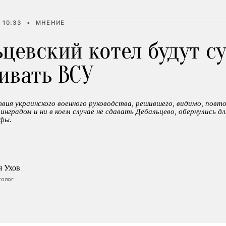
 10:33
•
МНЕНИЕ
цевский котел будут с
ивать ВСУ
ия украинского военного руководства, решившего, видимо, повт
нградом и ни в коем случае не сдавать Дебальцево, обернулись дл
фы.
я Ухов
толог