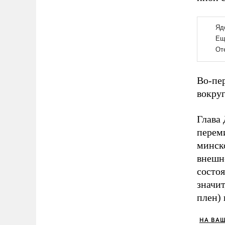
Во-пе
вокруг
Глава
переми
минск
внешн
состо
значит
плен)
НА ВА