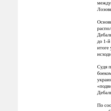
между
Лозов
Основ
распол
Дебал
до 1-й
итоге
исходн
Судя п
боеко
украин
«подви
Дебаль
По со