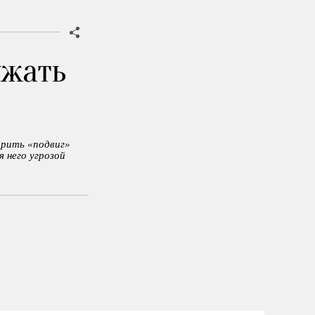
ужать
орить «подвиг»
я него угрозой