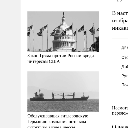
В нас
изобра
никаки
ДР
Закон Грэма против России вредит
Ст
интересам США
Доб
Ру
По
Несмотр
перелож
Обслуживавшая гитлеровскую
Германию компания потеряла
Однако
сухогрузы возле Одессы