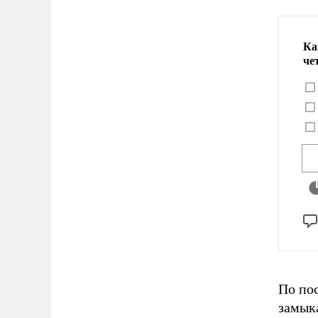
Ка
че
По по
замыка