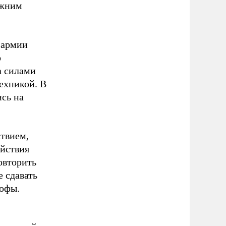
ижним
 армии
о
а силами
ехникой. В
ись на
ствием,
ействия
овторить
е сдавать
рофы.