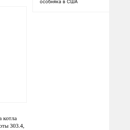
особняка в США
а котла
оты 303.4,