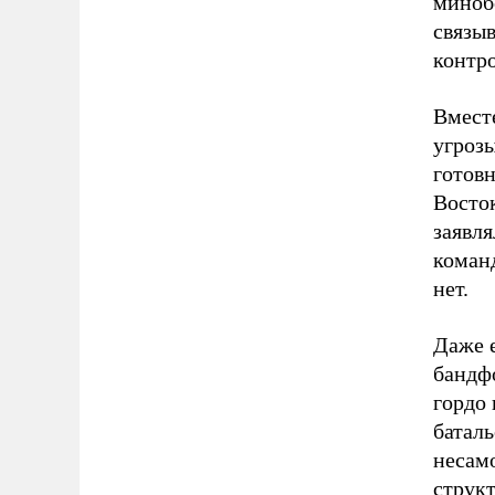
миноб
связы
контр
Вместе
угроз
готовн
Восто
заявля
команд
нет.
Даже 
бандф
гордо
баталь
несам
струк