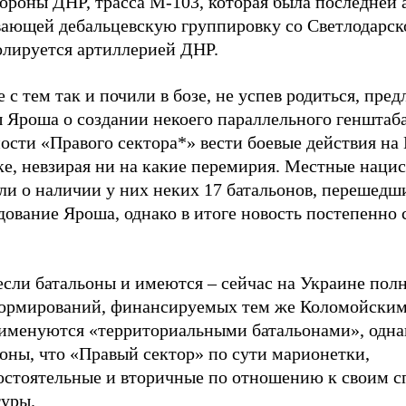
ороны ДНР, трасса М-103, которая была последней 
вающей дебальцевскую группировку со Светлодарск
олируется артиллерией ДНР.
 с тем так и почили в бозе, не успев родиться, пре
ы Яроша о создании некоего параллельного генштаб
ости «Правого сектора*» вести боевые действия на
ке, невзирая ни на какие перемирия. Местные наци
ли о наличии у них неких 17 батальонов, перешедш
ование Яроша, однако в итоге новость постепенно 
если батальоны и имеются – сейчас на Украине пол
ормирований, финансируемых тем же Коломойским
 именуются «территориальными батальонами», однак
оны, что «Правый сектор» по сути марионетки,
остоятельные и вторичные по отношению к своим 
туры.