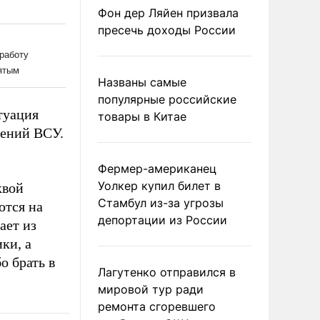
Фон дер Ляйен призвала
пресечь доходы России
Названы самые
популярные российские
туация
товары в Китае
лений ВСУ.
Фермер-американец
Уолкер купил билет в
квой
Стамбул из-за угрозы
ются на
депортации из России
ает из
ки, а
о брать в
Лагутенко отправился в
мировой тур ради
ремонта сгоревшего