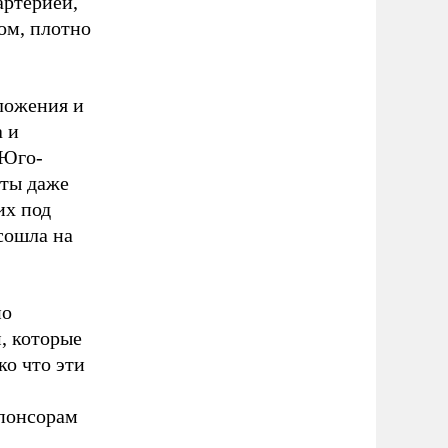
артерией,
ом, плотно
дложения и
а и
 Юго-
сты даже
их под
сошла на
но
, которые
о что эти
спонсорам