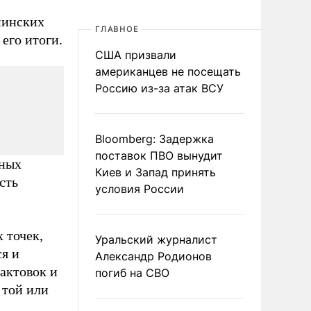
минских
ГЛАВНОЕ
его итоги.
США призвали
американцев не посещать
Россию из-за атак ВСУ
Bloomberg: Задержка
поставок ПВО вынудит
дных
Киев и Запад принять
сть
условия России
 точек,
Уральский журналист
ся и
Александр Родионов
рактовок и
погиб на СВО
 той или