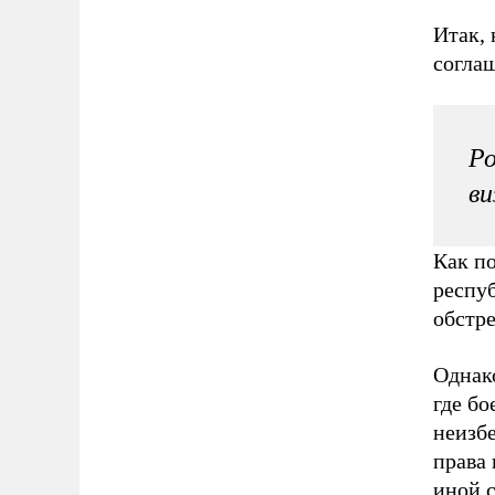
Итак, 
согла
Ро
ви
Как п
респуб
обстре
Однако
где бо
неизбе
права
иной 