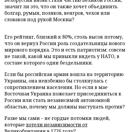
Белоруссии вновь стали частью Великой России,
значит ли это, что он также хочет объединить
болгар, румын, поляков, венгров, чехов или
словаков под рукой Москвы?
Его рейтинг, близкий к 80%, столь высок потому,
что он вернул России роль создательницы нового
мирового порядка. Это и есть патриотизм: совсем
не такой, какой мы привыкли видеть у НАТО, в
составе которого одни бездельники.
Если бы российская армия вошла на территорию
Украины, она неизбежно бы столкнулась с
сопротивлением населения. Но если в мае
Восточная Украина пожелает присоединиться к
России или стать независимой автономной
областью, почему мы должны выступать против?
Разве мы сами – не гордые потомки людей,
которые
хотели независимости от
Великобритании
в 1776 году?