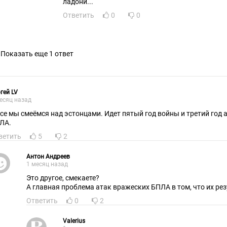
ладони...
Ответить
0
0
Показать еще 1 ответ
гей LV
есяц назад
все мы смеёмся над эстонцами. Идет пятый год войны и третий год
ЛА.
ветить
5
2
Антон Андреев
1 месяц назад
Это другое, смекаете?
А главная проблема атак вражеских БПЛА в том, что их рез
Ответить
0
2
Valerius