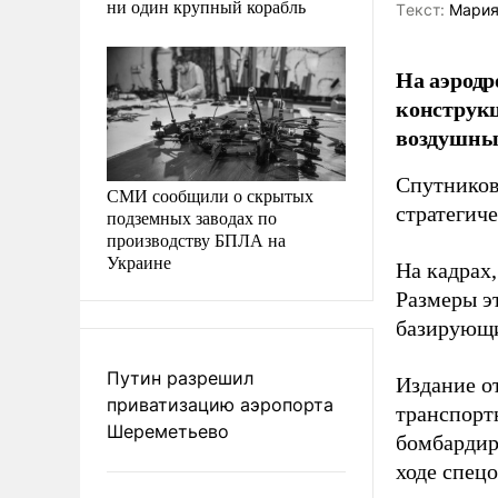
ни один крупный корабль
Tекст:
Мария
На аэродр
конструк
воздушны
Спутников
СМИ сообщили о скрытых
стратегич
подземных заводах по
производству БПЛА на
Украине
На кадрах,
Размеры э
базирующи
Путин разрешил
Издание от
приватизацию аэропорта
транспорт
Шереметьево
бомбардир
ходе спецо