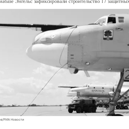
иабазе Энгельс зафиксировали строительство 17 защитных
ов/РИА Новости