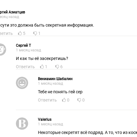
ргий Азиатцев
есяц назад
 сути это должна быть секретная информация.
ветить
5
1
Cepгeй T
1 месяц назад
И как ты её засекретишь?
Ответить
1
6
Вениамин Шабалин
1 месяц назад
Тебе не понять гей сер
Ответить
0
0
Valerius
1 месяц назад
Некоторые секретят всё подряд. А то, что из ко