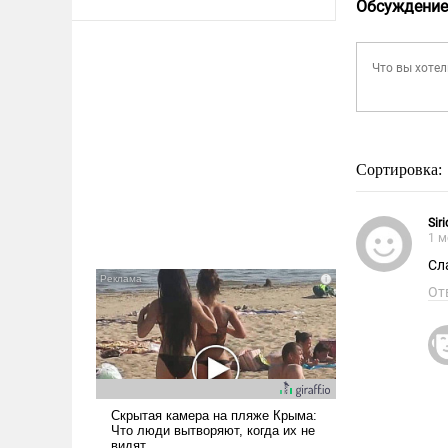
Обсуждение
Сортировка:
Siri
1 м
Сл
От