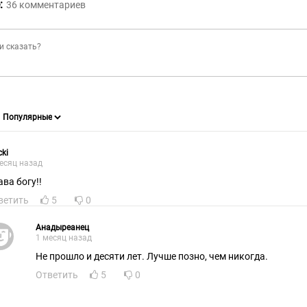
:
36
комментариев
cki
есяц назад
ава богу!!
ветить
5
0
Анадыреанец
1 месяц назад
Не прошло и десяти лет. Лучше позно, чем никогда.
Ответить
5
0