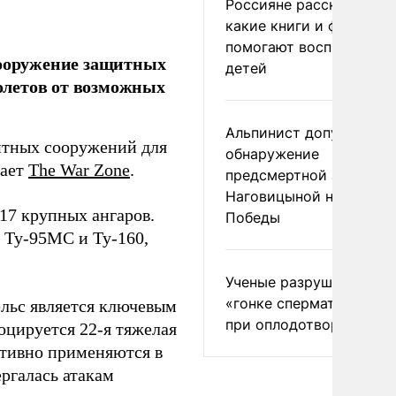
Россияне рассказали,
какие книги и фильмы
помогают воспитывать
сооружение защитных
детей
олетов от возможных
Альпинист допустил
итных сооружений для
обнаружение
дает
The War Zone
.
предсмертной записки
Наговицыной на пике
 17 крупных ангаров.
Победы
 Ту-95МС и Ту-160,
Ученые разрушили миф
«гонке сперматозоидов
ельс является ключевым
при оплодотворении
оцируется 22-я тяжелая
ктивно применяются в
ергалась атакам