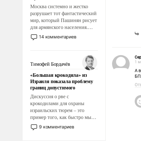
Москва системно и жестко
разрушает тот фантастический
мир, который Пашинян рисует
для армянского населения.
Мир, где политические
14 комментариев
прожекты будут безусловно
оплачиваться за счет
российских
Сер
налогоплательщиков и где
1 м
Тимофей Бордачёв
Еревану за свои поступки не
А 
«Большая крокодила» из
нужно отвечать.
БП
Израиля показала проблему
От
границ допустимого
Дискуссия о рве с
крокодилами для охраны
израильских тюрем – это
пример того, как быстро мы
двигаемся по пути
9 комментариев
революционных изменений.
То, что несколько лет назад