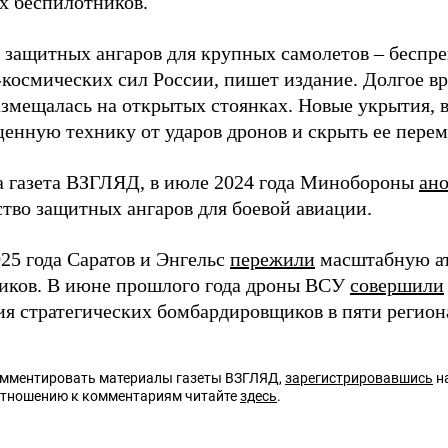
х беспилотников.
 защитных ангаров для крупных самолетов – беспр
космических сил России, пишет издание. Долгое вр
азмещалась на открытых стоянках. Новые укрытия, 
ценную технику от ударов дронов и скрыть ее пере
а газета ВЗГЛЯД, в июле 2024 года Минобороны
ан
ство защитных ангаров для боевой авиации.
25 года Саратов и Энгельс
пережили
масштабную ат
иков. В июне прошлого года дроны ВСУ
совершили
ия стратегических бомбардировщиков в пяти регион
омментировать материалы газеты ВЗГЛЯД,
зарегистрировавшись
на
отношению к комментариям читайте
здесь
.