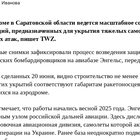
 Иванова
оме в Саратовской области ведется масштабное 
ций, предназначенных для укрытия тяжелых сам
х атак, пишет TWZ.
ые снимки зафиксировали процесс возведения защ
еских бомбардировщиков на авиабазе Энгельс, пере
 сделанных 20 июня, видно строительство не менее
тих укрытий соответствуют габаритам ракетоносцев
хся на аэродроме.
мечает, что работы начались весной 2025 года. Энг
ным узлом российской дальней авиации. Здесь дисл
овочная авиационная дивизия, самолеты которой а
перации на Украине. Ранее база неоднократно подв