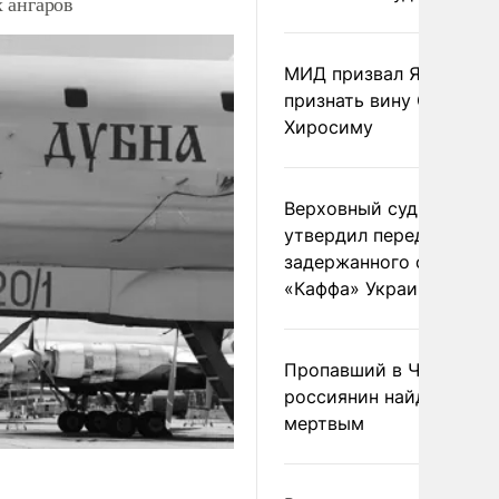
 ангаров
МИД призвал Японию
признать вину США за
Хиросиму
Верховный суд Швеции
утвердил передачу
задержанного сухогруз
«Каффа» Украине
Пропавший в Черногор
россиянин найден
мертвым