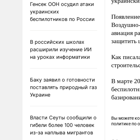
украински
Генсек ООН осудил атаки
украинских
Появление
беспилотников по России
Воздушно-
авиация р
защитить 
В российских школах
расширили изучение ИИ
Как писал
на уроках информатики
строитель
Баку заявил о готовности
В марте 20
поставлять природный газ
беспилотн
Украине
базирован
Власти Сеуты сообщили о
Вы можете к
политике по 
гибели более 100 человек
из-за наплыва мигрантов