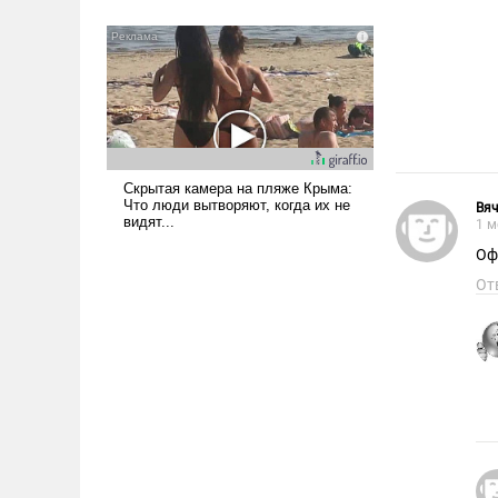
было образом для
псевдонаучной фантастики,
стало всерьез обсуждаемой
идеей.
Вя
1 м
Оф
От