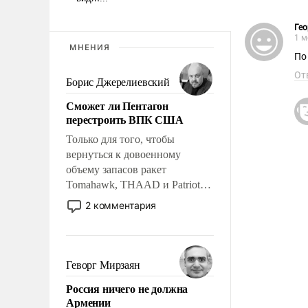
Гео
1 м
МНЕНИЯ
По
От
Борис Джерелиевский
Сможет ли Пентагон
перестроить ВПК США
Только для того, чтобы
вернуться к довоенному
объему запасов ракет
Tomahawk, THAAD и Patriot
США потребуется более трех
2 комментария
лет. Даже небольшая война с
Ираном опустошила
американские арсеналы.
Сложившаяся ситуация
Геворг Мирзаян
означает многолетний период
Россия ничего не должна
уязвимости США, например,
Армении
перед Китаем.