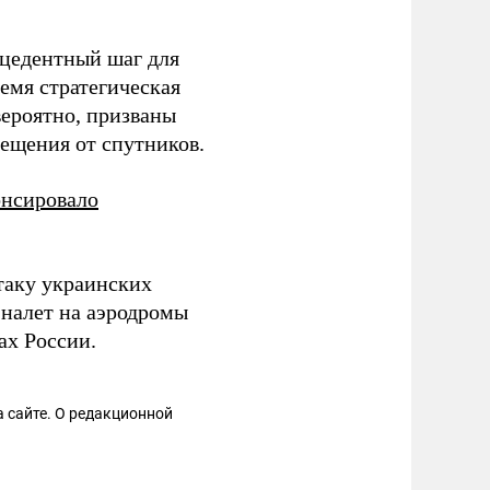
ецедентный шаг для
емя стратегическая
вероятно, призваны
мещения от спутников.
онсировало
аку украинских
налет на аэродромы
ах России.
 сайте. О редакционной