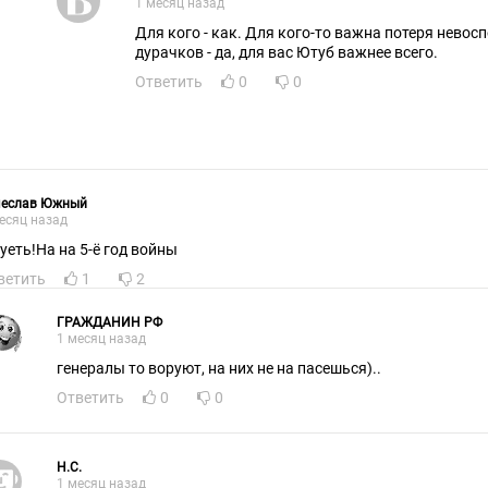
1 месяц назад
Для кого - как. Для кого-то важна потеря невос
дурачков - да, для вас Ютуб важнее всего.
Ответить
0
0
чеслав Южный
есяц назад
уеть!На на 5-ё год войны
ветить
1
2
ГРАЖДАНИН РФ
1 месяц назад
генералы то воруют, на них не на пасешься)..
Ответить
0
0
H.C.
1 месяц назад