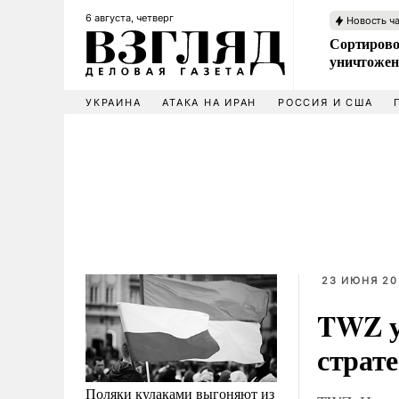
6 августа, четверг
Новость ч
Сортирово
уничтожен
УКРАИНА
АТАКА НА ИРАН
РОССИЯ И США
23 ИЮНЯ 202
TWZ у
страт
Поляки кулаками выгоняют из