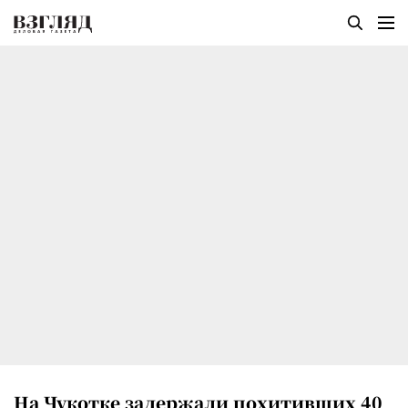
На Чукотке задержали похитивших 40