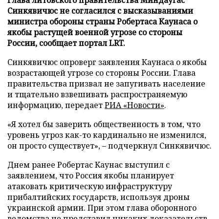
Синкявичюс не согласился с высказываниями
министра обороны страны Робертаса Каунаса о
якобы растущей военной угрозе со стороны
России, сообщает портал LRT.
Синкявичюс опроверг заявления Каунаса о якобы
возрастающей угрозе со стороны России. Глава
правительства призвал не запугивать население
и тщательно взвешивать распространяемую
информацию, передает
РИА «Новости»
.
«Я хотел бы заверить общественность в том, что
уровень угроз как-то кардинально не изменился,
он просто существует», – подчеркнул Синкявичюс.
Днем ранее Робертас Каунас выступил с
заявлением, что Россия якобы планирует
атаковать критическую инфраструктуру
прибалтийских государств, используя дроны
украинской армии. При этом глава оборонного
ведомства не представил никаких доказательств