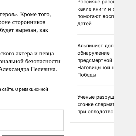
Россияне рассказали,
какие книги и фильмы
героя». Кроме того,
помогают воспитывать
ороне сторонников
детей
будет вырезан, как
Альпинист допустил
ского актера и певца
обнаружение
предсмертной записки
ональной безопасности
Наговицыной на пике
 Александра Пелевина.
Победы
 сайте. О редакционной
Ученые разрушили миф
«гонке сперматозоидов
при оплодотворении