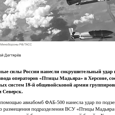
 Минобороны РФ/ТАСС
ей Дегтярёв
ные силы России нанесли сокрушительный удар 
звода операторов «Птицы Мадьяра» в Херсоне, с
ых систем 18-й общевойсковой армии группиров
 Северск.
 помощью авиабомб ФАБ-500 нанесла удар по подз
о размещения подразделения ВСУ «Птицы Мадьяра»