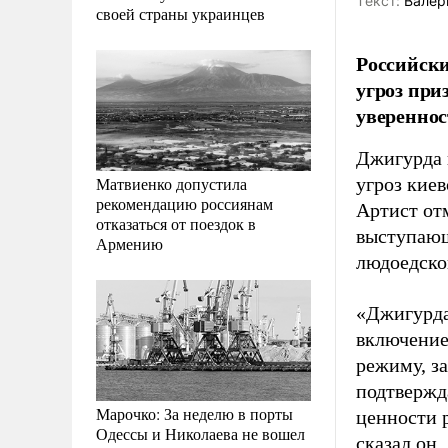
Tекст:
Валер
своей страны украинцев
Российски
угроз при
увереннос
Джигурда 
Матвиенко допустила
угроз киев
рекомендацию россиянам
Артист отм
отказаться от поездок в
выступающ
Армению
людоедско
«Джигурда
включение
режиму, за
подтвержд
Марочко: За неделю в порты
ценности 
Одессы и Николаева не вошел
сказал он.