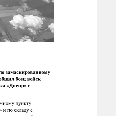
по замаскированному
ообщил боец войск
ки «Днепр» с
емному пункту
 и по складу с