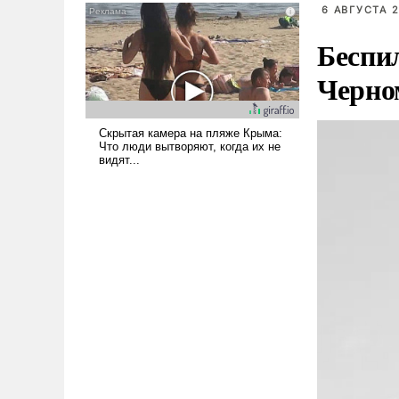
6 АВГУСТА 2
псевдонаучной фантастики,
стало всерьез обсуждаемой
Беспи
идеей.
Черно