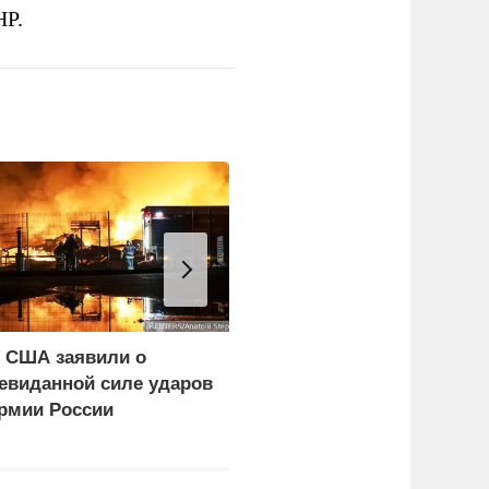
НР.
 США заявили о
WP: Трамп отчитал
евиданной силе ударов
Хегсета за нехватку
рмии России
ракет