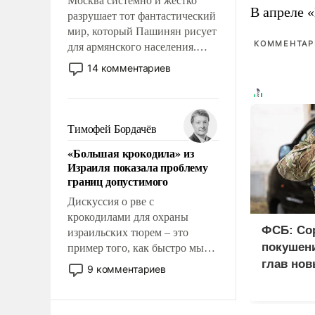
Москва системно и жестко
В апреле 
разрушает тот фантастический
мир, который Пашинян рисует
КОММЕНТАРИ
для армянского населения.
Мир, где политические
14 комментариев
прожекты будут безусловно
оплачиваться за счет
российских
налогоплательщиков и где
Тимофей Бордачёв
Еревану за свои поступки не
«Большая крокодила» из
нужно отвечать.
Израиля показала проблему
границ допустимого
Дискуссия о рве с
крокодилами для охраны
ФСБ: Со
израильских тюрем – это
покушени
пример того, как быстро мы
двигаемся по пути
глав нов
9 комментариев
революционных изменений.
То, что несколько лет назад
было образом для