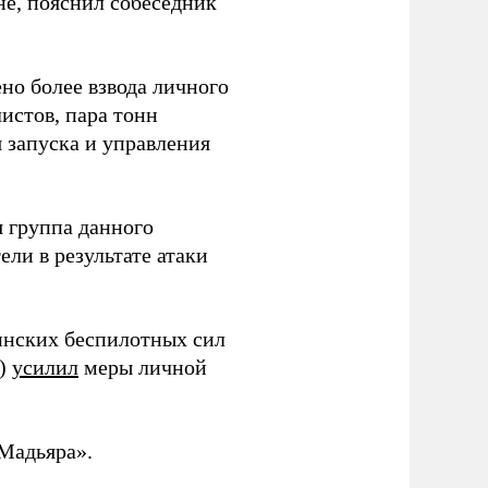
не, пояснил собеседник
но более взвода личного
истов, пара тонн
я запуска и управления
 группа данного
ли в результате атаки
инских беспилотных сил
и)
усилил
меры личной
Мадьяра».