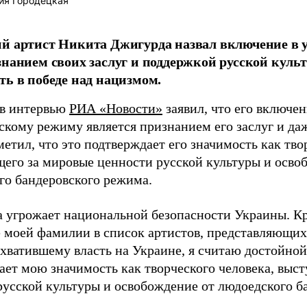
ия Городецкая
й артист Никита Джигурда назвал включение в 
знанием своих заслуг и поддержкой русской куль
ть в победе над нацизмом.
в интервью
РИА «Новости»
заявил, что его включе
скому режиму является признанием его заслуг и даж
етил, что это подтверждает его значимость как тво
его за мировые ценности русской культуры и осво
го бандеровского режима.
 угрожает национальной безопасности Украины. Кр
 моей фамилии в список артистов, представляющих
хватившему власть на Украине, я считаю достойной
ает мою значимость как творческого человека, выс
русской культуры и освобождение от людоедского б