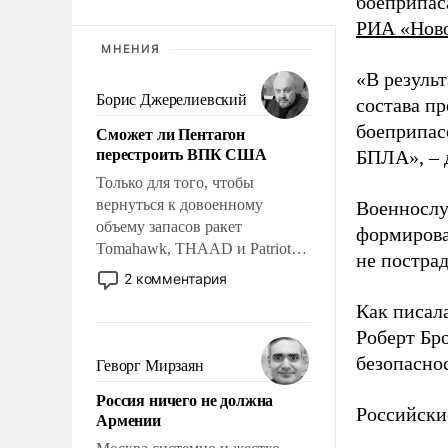
боеприпас
РИА «Нов
МНЕНИЯ
«В резуль
Борис Джерелиевский
состава п
боеприпасо
Сможет ли Пентагон
перестроить ВПК США
БПЛА», – 
Только для того, чтобы
вернуться к довоенному
Военнослу
объему запасов ракет
формирова
Tomahawk, THAAD и Patriot
не пострад
США потребуется более трех
2 комментария
лет. Даже небольшая война с
Как писал
Ираном опустошила
Роберт Бро
американские арсеналы.
Сложившаяся ситуация
безопасно
Геворг Мирзаян
означает многолетний период
Россия ничего не должна
уязвимости США, например,
Российски
Армении
перед Китаем.