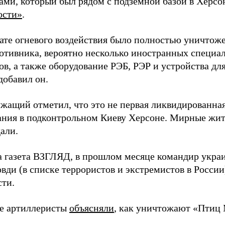
ами, который был рядом с подземной базой в Херсо
ости»
.
тате огневого воздействия было полностью уничтоже
ротивника, вероятно несколько иностранных специал
в, а также оборудование РЭБ, РЭР и устройства дл
добавил он.
жащий отметил, что это не первая ликвидированная
ния в подконтрольном Киеву Херсоне. Мирные жите
али.
а газета ВЗГЛЯД, в прошлом месяце командир укра
вди (в списке террористов и экстремистов в Росси
сти.
е артиллеристы
объясняли
, как уничтожают «Птиц 