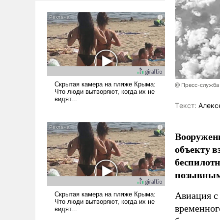
@ Пресс-служба
Tекст:
Алекс
Вооружен
объекту в
беспилотн
позывным
Авиация с
временног