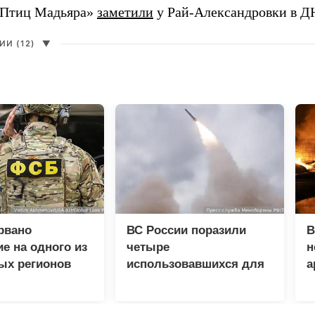
«Птиц Мадьяра»
заметили
у Рай-Александровки в Д
И (12)
▼
рвано
ВС России поразили
В
е на одного из
четыре
н
ых регионов
использовавшихся для
а
доставки грузов ВСУ
судна