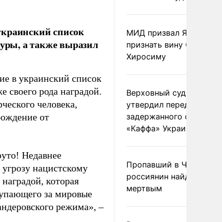
украинский список
МИД призвал Японию
туры, а также выразил
признать вину США за
Хиросиму
ние в украинский список
е своего рода наградой.
Верховный суд Швеции
рческого человека,
утвердил передачу
бождение от
задержанного сухогруз
«Каффа» Украине
уто! Недавнее
Пропавший в Черногор
 угрозу нацистскому
россиянин найден
 наградой, которая
мертвым
тупающего за мировые
андеровского режима», –