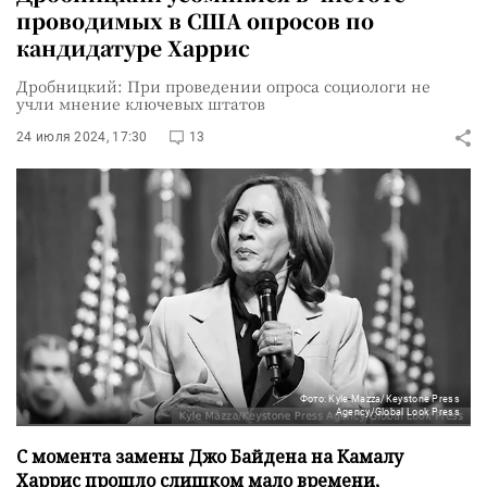
проводимых в США опросов по
кандидатуре Харрис
Дробницкий: При проведении опроса социологи не
учли мнение ключевых штатов
24 июля 2024, 17:30
13
Фото: Kyle Mazza/Keystone Press
Agency/Global Look Press
С момента замены Джо Байдена на Камалу
Харрис прошло слишком мало времени,