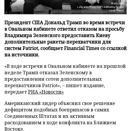
Фото: Jim
LoScalzo/Pool/CNP/AdMedia/Global
Look Press
Президент США Дональд Трамп во время встречи
в Овальном кабинете ответил отказом на просьбу
Владимира Зеленского предоставить Киеву
дополнительные ракеты-перехватчики для
систем Patriot, сообщает Financial Times со ссылкой
на источники.
«В ходе встречи в Овальном кабинете на прошлой
неделе Трамп отказал Зеленскому в
предоставлении сотен дополнительных
перехватчиков Patriot», – пишет издание,
передает
РИА «Новости»
Американский лидер объяснил свое решение
дефицитом подобных боеприпасов в самих
Соединенных Штатах и их активным
расходованием в ходе конфликта на Ближнем
Востоке.