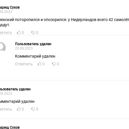
варищ Сухов
08.2023
ленский поторопился и опозорился: у Нидерландов всего 42 самолёта
дадут.
ветить
0
0
Пользователь удален
20.08.2023
Комментарий удален
Ответить
0
0
ьзователь удален
08.2023
мментарий удален
ветить
0
0
варищ Сухов