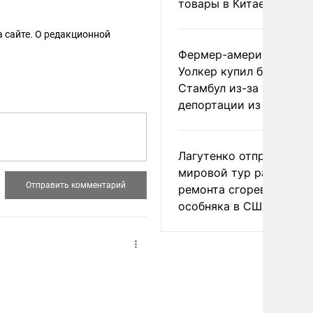
товары в Китае
 сайте. О редакционной
Фермер-американец
Уолкер купил билет в
Стамбул из-за угрозы
депортации из России
Лагутенко отправился в
мировой тур ради
ремонта сгоревшего
особняка в США