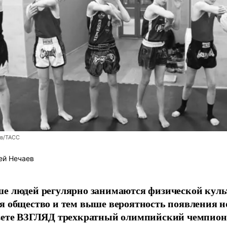
ев/ТАСС
ей Нечаев
е людей регулярно занимаются физической культ
я общество и тем выше вероятность появления 
азете ВЗГЛЯД трехкратный олимпийский чемпион