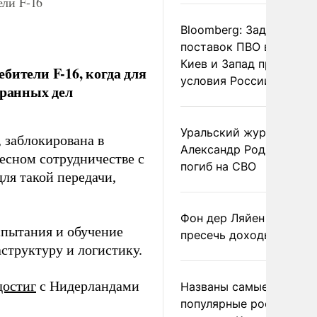
ели F-16
Bloomberg: Задержка
поставок ПВО вынудит
Киев и Запад принять
бители F-16, когда для
условия России
транных дел
Уральский журналист
, заблокирована в
Александр Родионов
тесном сотрудничестве с
погиб на СВО
ля такой передачи,
Фон дер Ляйен призвал
испытания и обучение
пресечь доходы России
структуру и логистику.
достиг
с Нидерландами
Названы самые
популярные российски