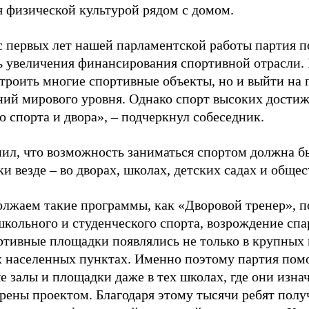
я физической культурой рядом с домом.
с первых лет нашей парламентской работы партия п
ь увеличения финансирования спортивной отрасли. 
строить многие спортивные объекты, но и выйти на 
ний мирового уровня. Однако спорт высоких достиж
о спорта и двора», – подчеркнул собеседник.
ил, что возможность заниматься спортом должна б
и везде – во дворах, школах, детских садах и обще
лжаем такие программы, как «Дворовой тренер», п
школьного и студенческого спорта, возрождение спа
ртивные площадки появлялись не только в крупных г
 населенных пунктах. Именно поэтому партия помо
е залы и площадки даже в тех школах, где они изна
рены проектом. Благодаря этому тысячи ребят пол