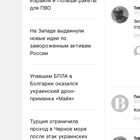
Израиля и Польши ракеты
для ПВО
То
20.
Зе
от
На Западе выдвинули
От
новые идеи по
замороженным активам
России
Упавшим БПЛА в
Болгарии оказался
украинский дрон-
Пол
приманка «Майя»
20.
Ко
От
Турция ограничила
проход в Черное море
после атак украинских
То