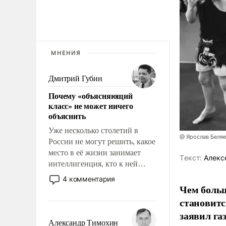
МНЕНИЯ
Дмитрий Губин
Почему «объясняющий
класс» не может ничего
объяснить
Уже несколько столетий в
@ Ярослав Беля
России не могут решить, какое
место в её жизни занимает
Tекст:
Алекс
интеллигенция, кто к ней
принадлежит, а кого из неё
4 комментария
исключили с правом
Чем больш
восстановления и без оного. И
становитс
чем она отличается от просто
заявил г
образованных людей. Иногда
Александр Тимохин