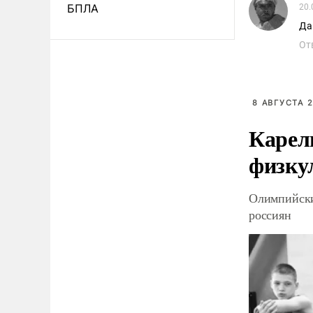
БПЛА
20.
Да
От
8 АВГУСТА 2
Карел
физку
Олимпийски
россиян