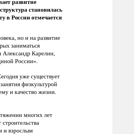
вает развитие
аструктура становилась
ту в России отмечается
овека, но и на развитие
орых заниматься
л Александр Карелин,
диной России».
Сегодня уже существует
 занятия физкультурой
ему и качество жизни.
отяжении многих лет
т строительства
м и взрослым