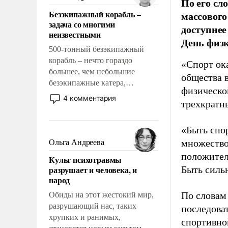
По его сл
казалось, что эти вопросы
Безэкипажный корабль –
массового
решены раз и навсегда, но –
задача со многими
доступнее
нет, не решены.
неизвестными
День физ
500-тонный безэкипажный
корабль – нечто гораздо
«Спорт ока
большее, чем небольшие
общества 
безэкипажные катера,
физическо
применение которых уже
4 комментария
трехкратн
стало обыденностью. Задача по
созданию такого корабля очень
сложна и амбициозна. Однако
«Быть спо
и ее реализация радикально
множество
Ольга Андреева
поднимет наши боевые
положител
Культ психотравмы
возможности.
разрушает и человека, и
Быть силь
народ
По словам
Обиды на этот жестокий мир,
разрушающий нас, таких
последоват
хрупких и ранимых,
спортивно