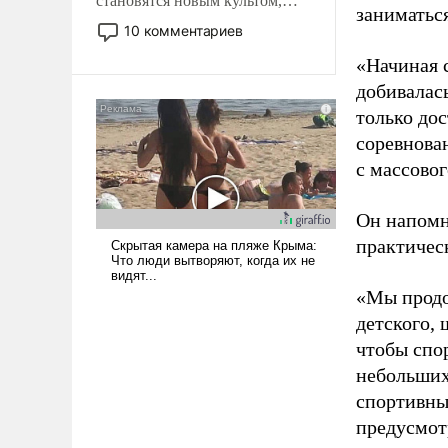
становятся новым культом,
заниматьс
постепенно вытесняя и
10 комментариев
отменяя традиционное
«Начиная 
требование к человеку – быть
мужественным и твердым под
добивалас
ударами судьбы, брать на себя
только до
ответственность, помогать
соревнова
слабым, идти вперед и
с массовог
адаптироваться.
Он напомн
практическ
«Мы продо
детского, 
чтобы спо
небольших
спортивны
предусмот