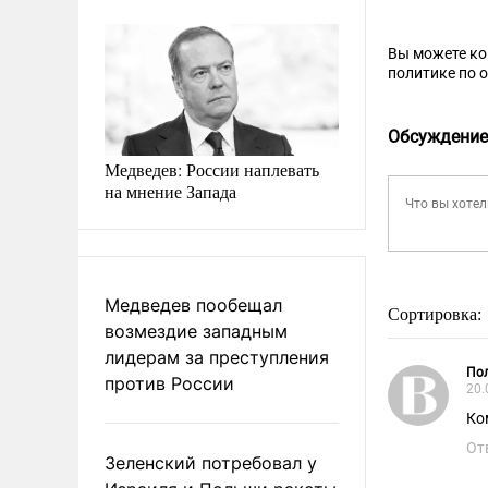
Вы можете к
политике по 
Обсуждение
Медведев: России наплевать
на мнение Запада
Медведев пообещал
Сортировка:
возмездие западным
лидерам за преступления
Пол
против России
20.
Ко
От
Зеленский потребовал у