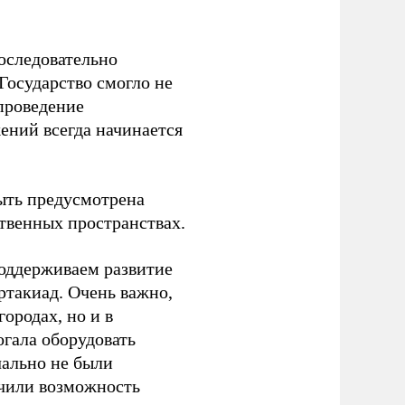
оследовательно
Государство смогло не
проведение
ений всегда начинается
ыть предусмотрена
ственных пространствах.
оддерживаем развитие
ртакиад. Очень важно,
ородах, но и в
гала оборудовать
чально не были
учили возможность