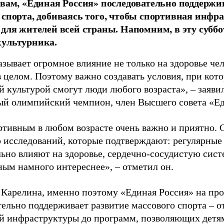
овам, «Единая Россия» последовательно поддержи
 спорта, добиваясь того, чтобы спортивная инфр
 для жителей всей страны. Напомним, в эту суббо
культурника.
зывает огромное влияние не только на здоровье чел
в целом. Поэтому важно создавать условия, при кот
й культурой смогут люди любого возраста», – заяви
ый олимпийский чемпион, член Высшего совета «Е
ртивным в любом возрасте очень важно и приятно. 
 исследований, которые подтверждают: регулярные
ьно влияют на здоровье, сердечно-сосудистую сист
ным намного интереснее», – отметил он.
 Карелина, именно поэтому «Единая Россия» на пр
ельно поддерживает развитие массового спорта – о
й инфраструктуры до программ, позволяющих детя