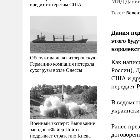
МИД Дании 
вредит интересам США
Tекст:
Валент
Дания под
этого буд
королевст
Обслуживавшая гитлеровскую
Как написа
Германию компания потеряла
сухогрузы возле Одессы
России), Д
США и дру
передает
Р
В ведомств
украински
Военный эксперт: Выбивание
Ранее пре
заводов «Файер Пойнт»
договоренн
подрывает стратегию Киева