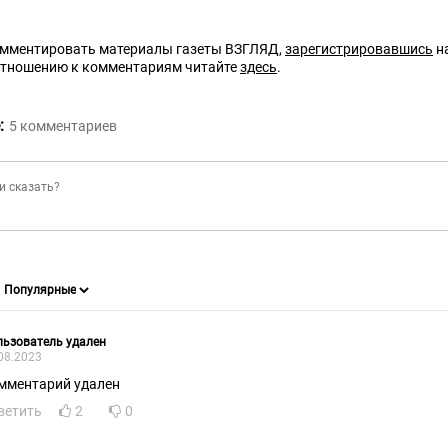
омментировать материалы газеты ВЗГЛЯД,
зарегистрировавшись
на
отношению к комментариям читайте
здесь
.
:
5
комментариев
ьзователь удален
08.2023
мментарий удален
ветить
2
0