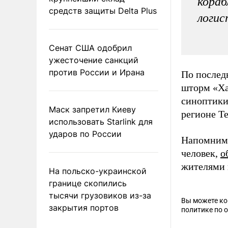
кораб
средств защиты Delta Plus
логис
Сенат США одобрил
ужесточение санкций
против России и Ирана
По послед
шторм «Ха
синоптики
Маск запретил Киеву
регионе Те
использовать Starlink для
ударов по России
Напомним,
человек,
о
жителями 
На польско-украинской
границе скопились
тысячи грузовиков из-за
Вы можете к
закрытия портов
политике по 