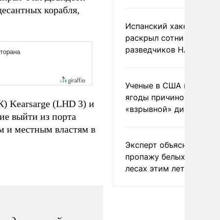
десантных корабля,
Испанский хакер Хиль
раскрыл сотни
разведчиков НАТО и С
Ученые в США назвали 
ягоды причиной
) Kearsarge (LHD 3) и
«взрывной» диареи
ие выйти из порта
м и местным властям в
Эксперт объяснил
пропажу белых грибов 
лесах этим летом