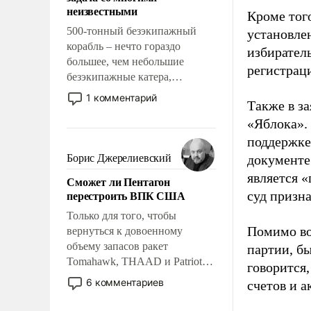
адаптироваться.
неизвестными
Кроме тог
500-тонный безэкипажный
установле
корабль – нечто гораздо
избиратель
большее, чем небольшие
регистрац
безэкипажные катера,
применение которых уже
1 комментарий
Также в з
стало обыденностью. Задача по
«Яблока».
созданию такого корабля очень
сложна и амбициозна. Однако
поддержке
и ее реализация радикально
Борис Джерелиевский
документе
поднимет наши боевые
является 
Сможет ли Пентагон
возможности.
перестроить ВПК США
суд призн
Только для того, чтобы
Помимо во
вернуться к довоенному
объему запасов ракет
партии, б
Tomahawk, THAAD и Patriot
говорится,
США потребуется более трех
6 комментариев
счетов и 
лет. Даже небольшая война с
Ираном опустошила