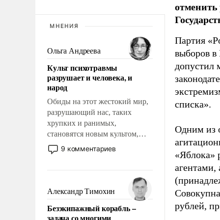
отменить 
Государст
МНЕНИЯ
Партия «Р
Ольга Андреева
выборов в
допустил 
Культ психотравмы
разрушает и человека, и
законодат
народ
экстремиз
Обиды на этот жестокий мир,
списка».
разрушающий нас, таких
хрупких и ранимых,
Одним из 
становятся новым культом,
агитацион
постепенно вытесняя и
9 комментариев
«Яблока» 
отменяя традиционное
требование к человеку – быть
агентами,
мужественным и твердым под
(принадле
ударами судьбы, брать на себя
Александр Тимохин
Совокупная
ответственность, помогать
рублей, пр
Безэкипажный корабль –
слабым, идти вперед и
задача со многими