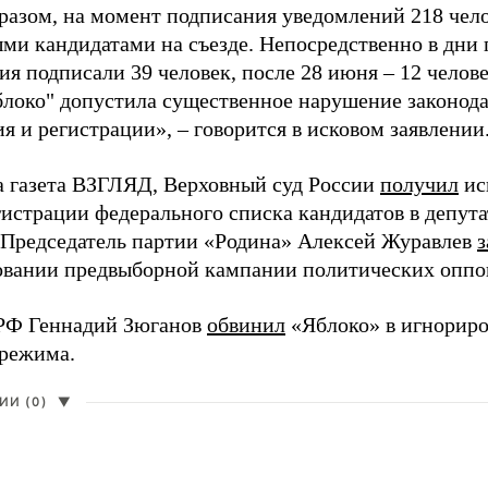
разом, на момент подписания уведомлений 218 чело
ми кандидатами на съезде. Непосредственно в дни 
я подписали 39 человек, после 28 июня – 12 челов
блоко" допустила существенное нарушение законода
 и регистрации», – говорится в исковом заявлении
а газета ВЗГЛЯД, Верховный суд России
получил
ис
гистрации федерального списка кандидатов в депут
 Председатель партии «Родина» Алексей Журавлев
з
вании предвыборной кампании политических оппо
РФ Геннадий Зюганов
обвинил
«Яблоко» в игнорир
 режима.
И (0)
▼