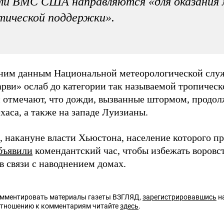
ли ВМС США направляются «для оказания 
тической поддержки».
ним данным Национальной метеорологической сл
рви» ослаб до категории так называемой тропическ
 отмечают, что дожди, вызванные штормом, продол
хаса, а также на западе Луизианы.
 накануне власти Хьюстона, население которого пр
бъявили
комендантский час, чтобы избежать воровс
в связи с наводнением домах.
омментировать материалы газеты ВЗГЛЯД,
зарегистрировавшись
на
отношению к комментариям читайте
здесь
.