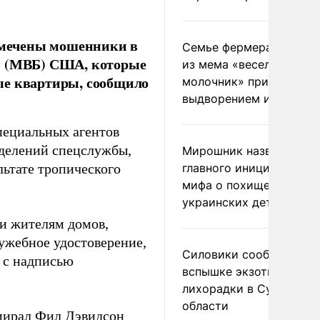
замечены мошенники в
Семье фермера Уолкер
ти (МВБ) США, которые
из мема «веселый
ые квартиры, сообщило
молочник» пригрозили
выдворением из Росси
пециальных агентов
зделений спецслужбы,
Мирошник назвал
льтате тропического
главного инициатора
мифа о похищении
украинских детей
и жителям домов,
лужебное удостоверение,
Силовики сообщили о
 с надписью
вспышке экзотической
лихорадки в Сумской
области
мирал Фил Дэвидсон