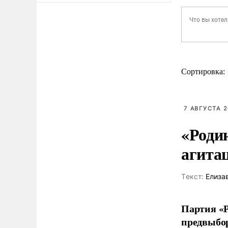
Сортировка:
7 АВГУСТА 2
«Роди
агита
Tекст:
Елиза
Партия «Р
предвыбор