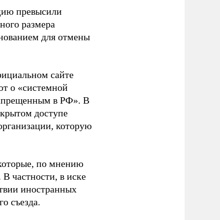
ацию превысили
ного размера
основанием для отмены
фициальном сайте
ют о «системной
апрещенным в РФ». В
ткрытом доступе
организации, которую
которые, по мнению
В частности, в иске
тствии иностранных
о съезда.