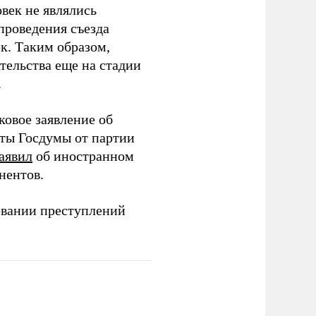
век не являлись
проведения съезда
ек. Таким образом,
тельства еще на стадии
.
ковое заявление об
аты Госдумы от партии
аявил
об иностранном
нентов.
овании преступлений