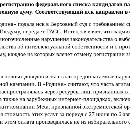
регистрацию федерального списка кандидатов па
венную думу. Соответствующий иск направлен в с
одина» подала иск в Верховный суд с требованием с
 Госдуму, передает
ТАСС
. Истец заявляет, что «адм
многочисленные нарушения законодательства о выбор
ельства об интеллектуальной собственности и о про
му, каждое из которых влечет отмену регистрации 
основных доводов иска стали предполагаемые нару
ной кампании. В «Родине» считают, что часть агит
распространялась через ресурсы лиц, признанных 
 а также на зарубежных интернет-площадках, включа
жит компании Meta, признанной экстремистской ор
 стоимость этих услуг за период с 27 июня по 6 ав
и этом оплата производилась не из избирательного 