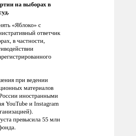
ртии на выборах в
уд.
нять «Яблоко» с
инистративный ответчик
ах, в частности,
тиводействии
зарегистрированного
шения при ведении
ационных материалов
в России иностранными
я YouTube и Instagram
ганизацией).
густа превысила 55 млн
фонда.