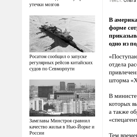
Tекст:
Ольга
утечки мозгов
В америка
форме сот
приказыва
одно из п
Росатом сообщил о запуске
«Поступаю
регулярных рейсов китайских
отдела ра
судов по Севморпути
привлечен
шторма «Х
В министе
которых в
а также о
«спецаген
Замглавы Минстроя сравнил
качество жилья в Нью-Йорке и
России
Тем време