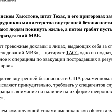
 Никитина
нском Хьюстоне, штат Техас, и его пригородах 
рудников министерства внутренней безопаснос
ют людям покинуть жилье, а потом грабят пуст
одразделений МВБ.
т тревожные доклады о лицах, выдающих себя за с
сследований МВБ», – цитирует
ТАСС
одно из подра
ное к операциям по эвакуации пострадавших в резу
арви».
рстве внутренней безопасности США рекомендовал
ыселяют принудительно, требовать у спецагентов с
бращать внимание на наличие на их форме шевронов
т».
нем командующий силами американского флота ад