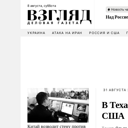
8 августа, суббота
Новость ч
Над Росси
УКРАИНА
АТАКА НА ИРАН
РОССИЯ И США
31 АВГУСТА 
В Тех
США
Китай возводит стену против