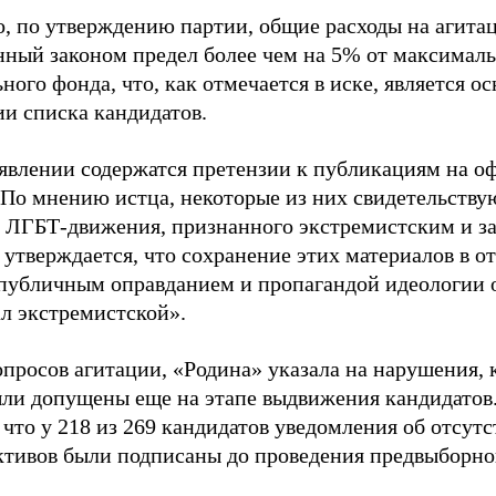
о, по утверждению партии, общие расходы на агит
нный законом предел более чем на 5% от максималь
ного фонда, что, как отмечается в иске, является 
ии списка кандидатов.
аявлении содержатся претензии к публикациям на о
 По мнению истца, некоторые из них свидетельству
 ЛГБТ-движения, признанного экстремистским и з
 утверждается, что сохранение этих материалов в о
«публичным оправданием и пропагандой идеологии 
ал экстремистской».
просов агитации, «Родина» указала на нарушения, 
ыли допущены еще на этапе выдвижения кандидатов. 
 что у 218 из 269 кандидатов уведомления об отсу
активов были подписаны до проведения предвыборног