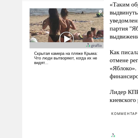
«Таким об
американские арсеналы.
выдвинуты
Сложившаяся ситуация
означает многолетний период
уведомлени
уязвимости США, например,
партия "Я
перед Китаем.
выдвижения
Как писал
отмене ре
«Яблоко».
финансиро
Лидер КП
киевского
КОММЕНТАРИ