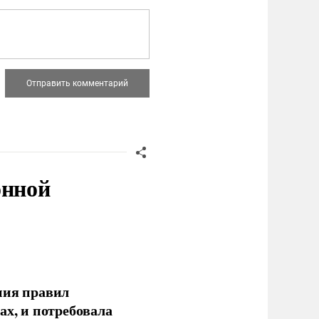
онной
ния правил
ах, и потребовала