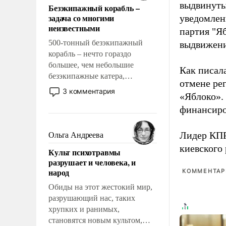
выдвинуты
Безэкипажный корабль –
решены раз и навсегда, но –
задача со многими
уведомлени
нет, не решены.
неизвестными
партия "Я
500-тонный безэкипажный
выдвижения
корабль – нечто гораздо
большее, чем небольшие
Как писал
безэкипажные катера,
отмене ре
применение которых уже
3 комментария
«Яблоко».
стало обыденностью. Задача по
финансиро
созданию такого корабля очень
сложна и амбициозна. Однако
и ее реализация радикально
Лидер КП
Ольга Андреева
поднимет наши боевые
киевского
Культ психотравмы
возможности.
разрушает и человека, и
народ
КОММЕНТАРИ
Обиды на этот жестокий мир,
разрушающий нас, таких
хрупких и ранимых,
становятся новым культом,