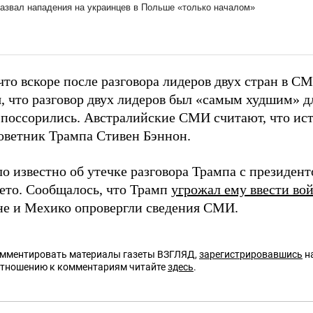
что вскоре после разговора лидеров двух стран в С
, что разговор двух лидеров был «самым худшим» д
е поссорились. Австралийские СМИ считают, что ис
оветник Трампа Стивен Бэннон.
ло известно об утечке разговора Трампа с президе
ето. Сообщалось, что Трамп
угрожал ему ввести во
е и Мехико опровергли сведения СМИ.
омментировать материалы газеты ВЗГЛЯД,
зарегистрировавшись
на
отношению к комментариям читайте
здесь
.