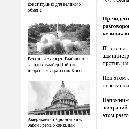
Tекст:
Серге
конституцию для великого
обмана
Президент
разговоро
«слива» н
По его сл
администр
Военный эксперт: Выбивание
против на
заводов «Файер Пойнт»
подрывает стратегию Киева
При этом 
позитивны
Напомним,
австралий
этом разго
Американист Дробницкий:
Закон Грэма о санкциях