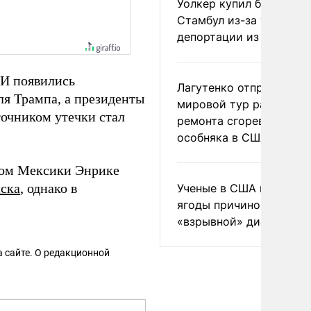
Уолкер купил билет в
Стамбул из-за угрозы
депортации из России
МИ появились
Лагутенко отправился в
ля Трампа, а президенты
мировой тур ради
точником утечки стал
ремонта сгоревшего
особняка в США
нтом Мексики Энрике
йска
, однако в
Ученые в США назвали 
ягоды причиной
«взрывной» диареи
 сайте. О редакционной