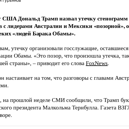
й Гурьянов
 США Дональд Трамп назвал утечку стенограмм
в с лидерами Австралии и Мексики «позорной», 
еких «людей Барака Обамы».
овам, утечку организовали госслужащие, оставшиеся
ации Обамы. «Это позор, что произошла утечка, так
шей страны», – приводит его слова
FoxNews
.
он настаивает на том, что разговоры с главами Авс
ми.
 на прошлой неделе СМИ сообщили, что Трамп бу
ского президента Малкольма Тернбулла. Газета В
воре.