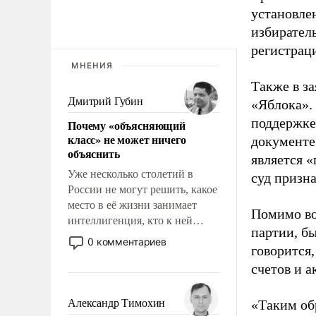
установле
избиратель
регистрац
МНЕНИЯ
Также в з
Дмитрий Губин
«Яблока».
поддержке
Почему «объясняющий
класс» не может ничего
документе
объяснить
является 
Уже несколько столетий в
суд призн
России не могут решить, какое
место в её жизни занимает
Помимо во
интеллигенция, кто к ней
партии, б
принадлежит, а кого из неё
0 комментариев
говорится,
исключили с правом
восстановления и без оного. И
счетов и 
чем она отличается от просто
образованных людей. Иногда
Александр Тимохин
«Таким об
казалось, что эти вопросы