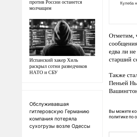
против России останется
молчащим
Отметим, 
сообщения
едва ли н
старший с
Испанский хакер Хиль
раскрыл сотни разведчиков
НАТО и СБУ
Также ста
Пеньей Нь
Вашингтон
Обслуживавшая
гитлеровскую Германию
Вы можете к
политике по 
компания потеряла
сухогрузы возле Одессы