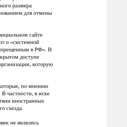
ного размера
основанием для отмены
фициальном сайте
ют о «системной
апрещенным в РФ». В
ткрытом доступе
организации, которую
которые, по мнению
В частности, в иске
тствии иностранных
о съезда.
век не являлись