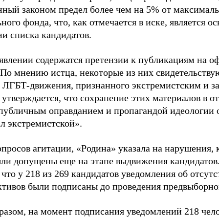
нный законом предел более чем на 5% от максималь
ного фонда, что, как отмечается в иске, является 
ии списка кандидатов.
аявлении содержатся претензии к публикациям на о
 По мнению истца, некоторые из них свидетельству
 ЛГБТ-движения, признанного экстремистским и з
 утверждается, что сохранение этих материалов в о
«публичным оправданием и пропагандой идеологии 
ал экстремистской».
просов агитации, «Родина» указала на нарушения, 
ыли допущены еще на этапе выдвижения кандидатов. 
 что у 218 из 269 кандидатов уведомления об отсу
активов были подписаны до проведения предвыборног
разом, на момент подписания уведомлений 218 чело