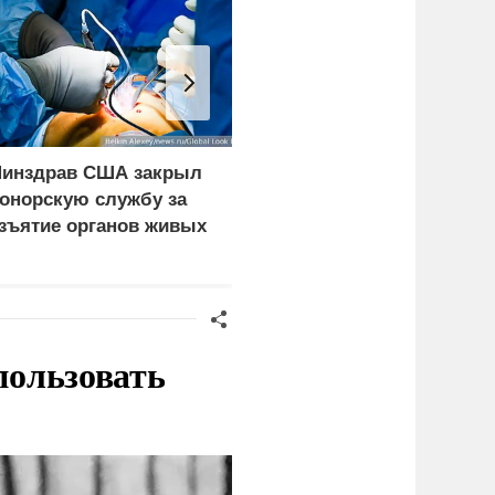
инздрав США закрыл
Врачи объяснили, как
онорскую службу за
есть мороженое в жару
зъятие органов живых
без вреда для здоровья
ациентов
пользовать