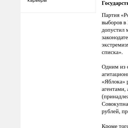
Государст
Партия «Р
выборов в
допустил 
законодат
экстремиз
списка».
Одним из 
агитацион
«Яблока» 
агентами,
(принадле
Совокупная
рублей, пр
Кроме тог