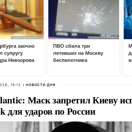
рбурга заочно
ПВО сбила три
М
л супругу
летевших на Москву
д
дра Невзорова
беспилотника
и
п
026, 19:12 •
НОВОСТИ ДНЯ
lantic: Маск запретил Киеву ис
nk для ударов по России