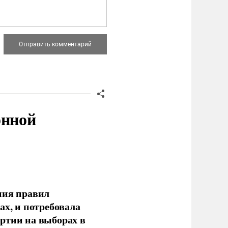
онной
ния правил
ах, и потребовала
ртии на выборах в