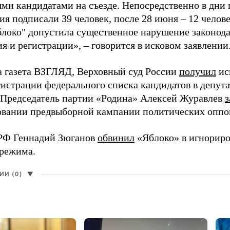
ми кандидатами на съезде. Непосредственно в дни 
я подписали 39 человек, после 28 июня – 12 челов
блоко" допустила существенное нарушение законода
 и регистрации», – говорится в исковом заявлении
а газета ВЗГЛЯД, Верховный суд России
получил
ис
гистрации федерального списка кандидатов в депут
 Председатель партии «Родина» Алексей Журавлев
з
вании предвыборной кампании политических оппо
РФ Геннадий Зюганов
обвинил
«Яблоко» в игнорир
 режима.
И (0)
▼