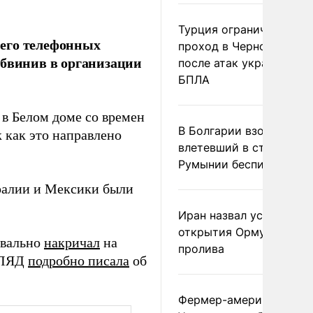
Турция ограничила
 его телефонных
проход в Черное море
обвинив в организации
после атак украинских
БПЛА
 в Белом доме со времен
В Болгарии взорвался
 как это направлено
влетевший в страну из
Румынии беспилотник
тралии и Мексики были
Иран назвал условие
открытия Ормузского
квально
накричал
на
пролива
ЗГЛЯД
подробно писала
об
Фермер-американец