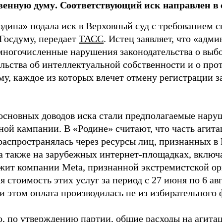
венную думу. Соответствующий иск направлен в с
одина» подала иск в Верховный суд с требованием с
 Госдуму, передает
ТАСС
. Истец заявляет, что «адм
многочисленные нарушения законодательства о выбор
ельства об интеллектуальной собственности и о про
му, каждое из которых влечет отмену регистрации 
основных доводов иска стали предполагаемые нару
ной кампании. В «Родине» считают, что часть агит
распространялась через ресурсы лиц, признанных 
 а также на зарубежных интернет-площадках, включа
жит компании Meta, признанной экстремистской ор
 стоимость этих услуг за период с 27 июня по 6 ав
и этом оплата производилась не из избирательного 
о, по утверждению партии, общие расходы на агит