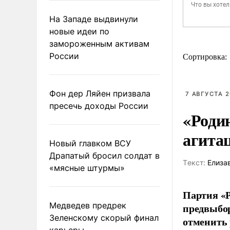
На Западе выдвинули
новые идеи по
замороженным активам
России
Сортировка:
Фон дер Ляйен призвала
7 АВГУСТА 2
пресечь доходы России
«Роди
агита
Новый главком ВСУ
Драпатый бросил солдат в
Tекст:
Елиза
«мясные штурмы»
Партия «Р
Медведев предрек
предвыбор
Зеленскому скорый финал
отменить 
карьеры