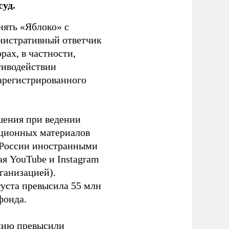
уд.
нять «Яблоко» с
инистративный ответчик
ах, в частности,
тиводействии
зарегистрированного
шения при ведении
ационных материалов
в России иностранными
я YouTube и Instagram
ганизацией).
густа превысила 55 млн
фонда.
ацию превысили