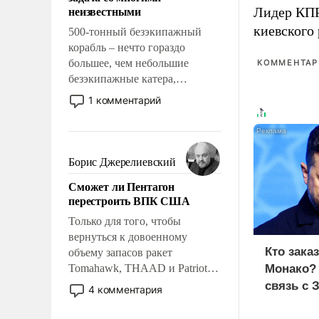
адаптироваться.
неизвестными
Лидер КП
киевского
500-тонный безэкипажный
корабль – нечто гораздо
большее, чем небольшие
КОММЕНТАРИ
безэкипажные катера,
применение которых уже
1 комментарий
стало обыденностью. Задача по
созданию такого корабля очень
сложна и амбициозна. Однако
и ее реализация радикально
Борис Джерелиевский
поднимет наши боевые
Сможет ли Пентагон
возможности.
перестроить ВПК США
Только для того, чтобы
вернуться к довоенному
Кто зака
объему запасов ракет
Tomahawk, THAAD и Patriot
Монако?
США потребуется более трех
связь с 
4 комментария
лет. Даже небольшая война с
Ираном опустошила