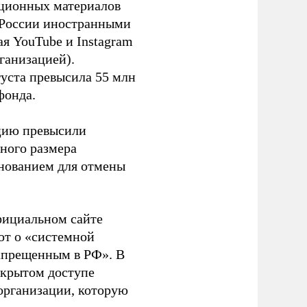
ационных материалов
в России иностранными
я YouTube и Instagram
ганизацией).
густа превысила 55 млн
фонда.
ацию превысили
ного размера
основанием для отмены
фициальном сайте
ют о «системной
апрещенным в РФ». В
ткрытом доступе
организации, которую