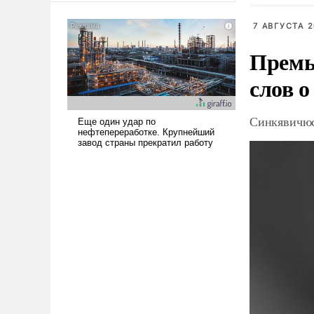
американские арсеналы.
Сложившаяся ситуация
7 АВГУСТА 2
означает многолетний период
Премь
уязвимости США, например,
перед Китаем.
слов о
Синкявичюс