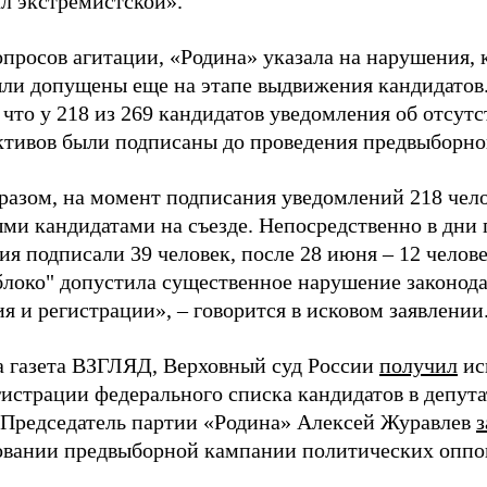
ал экстремистской».
просов агитации, «Родина» указала на нарушения, 
ыли допущены еще на этапе выдвижения кандидатов. 
 что у 218 из 269 кандидатов уведомления об отсу
активов были подписаны до проведения предвыборног
разом, на момент подписания уведомлений 218 чело
ми кандидатами на съезде. Непосредственно в дни 
я подписали 39 человек, после 28 июня – 12 челов
блоко" допустила существенное нарушение законода
 и регистрации», – говорится в исковом заявлении
а газета ВЗГЛЯД, Верховный суд России
получил
ис
гистрации федерального списка кандидатов в депут
 Председатель партии «Родина» Алексей Журавлев
з
вании предвыборной кампании политических оппо