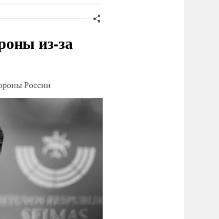
роны из-за
тороны России