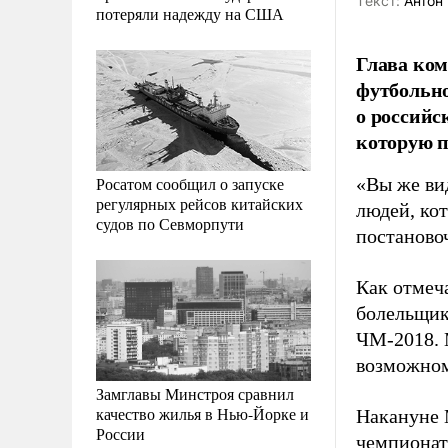
Tекст:
Антон 
потеряли надежду на США
Глава ком
футбольно
о российс
которую п
Росатом сообщил о запуске
«Вы же ви
регулярных рейсов китайских
людей, ко
судов по Севморпути
постаново
Как отмеч
болельщик
ЧМ-2018. 
возможном
Замглавы Минстроя сравнил
качество жилья в Нью-Йорке и
Накануне 
России
чемпионат