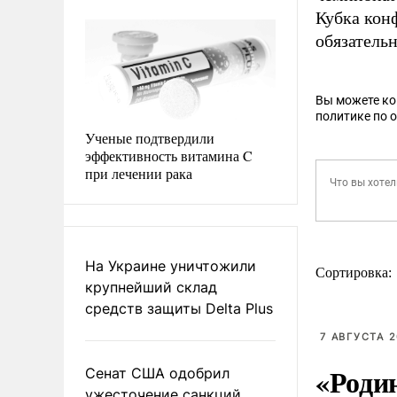
Кубка конф
обязатель
Вы можете к
политике по 
Ученые подтвердили
эффективность витамина C
при лечении рака
На Украине уничтожили
Сортировка:
крупнейший склад
средств защиты Delta Plus
7 АВГУСТА 2
«Роди
Сенат США одобрил
ужесточение санкций