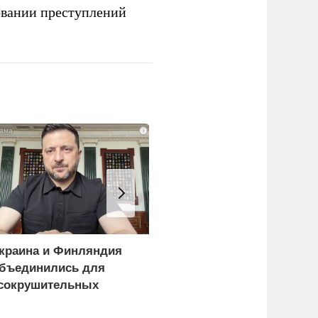
овании преступлений
i
краина и Финляндия
Киев становится
бъединились для
непригодным для
сокрушительных
жизни: печальный
анкций" против России
рейтинг