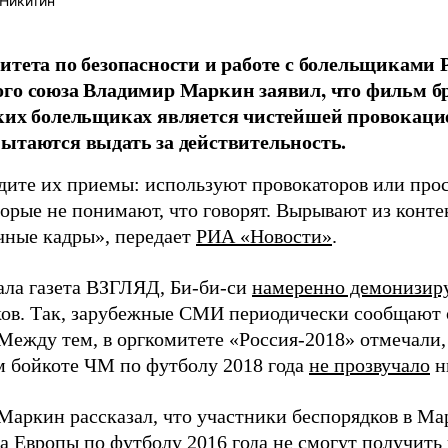
Никитин
итета по безопасности и работе с болельщиками 
го союза Владимир Маркин заявил, что фильм б
ких болельщиках является чистейшей провокаци
ытаются выдать за действительность.
дите их приемы: используют провокаторов или про
торые не понимают, что говорят. Вырывают из конте
чные кадры», передает
РИА «Новости»
.
ала газета ВЗГЛЯД, Би-би-си
намеренно демонизир
ов. Так, зарубежные СМИ периодически сообщают 
Между тем, в оргкомитете «Россия-2018» отмечали, 
 бойкоте ЧМ по футболу 2018 года
не прозвучало
н
Маркин рассказал, что участники беспорядков в Ма
а Европы по футболу 2016 года
не смогут получить