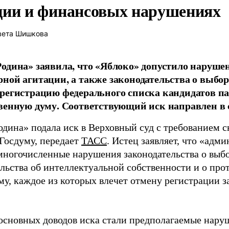
ции и финансовых нарушениях
вета Шишкова
одина» заявила, что «Яблоко» допустило наруше
ной агитации, а также законодательства о выбор
регистрацию федерального списка кандидатов па
венную думу. Соответствующий иск направлен в с
одина» подала иск в Верховный суд с требованием с
 Госдуму, передает
ТАСС
. Истец заявляет, что «адм
многочисленные нарушения законодательства о выбор
ельства об интеллектуальной собственности и о про
му, каждое из которых влечет отмену регистрации 
основных доводов иска стали предполагаемые нару