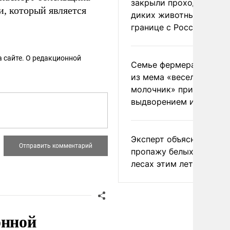
закрыли проходы для
и, который является
диких животных на
границе с Россией
 сайте. О редакционной
Семье фермера Уолкер
из мема «веселый
молочник» пригрозили
выдворением из Росси
Эксперт объяснил
пропажу белых грибов 
лесах этим летом
онной