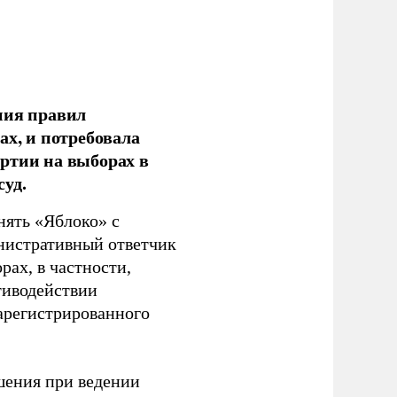
ния правил
ах, и потребовала
ртии на выборах в
уд.
нять «Яблоко» с
инистративный ответчик
ах, в частности,
тиводействии
зарегистрированного
шения при ведении