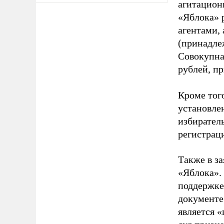
агитацион
«Яблока» 
агентами,
(принадле
Совокупная
рублей, пр
Кроме тог
установле
избиратель
регистрац
Также в з
«Яблока».
поддержке
документе
является 