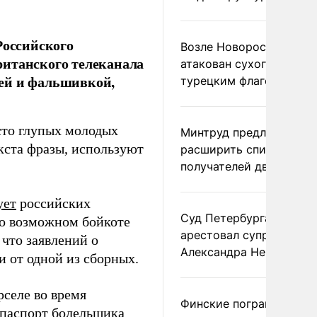
Российского
Возле Новороссийска
ританского телеканала
атакован сухогруз под
ей и фальшивкой,
турецким флагом
сто глупых молодых
Минтруд предложил
кста фразы, используют
расширить список
получателей двух пенс
ует
российских
Суд Петербурга заочно
о возможном бойкоте
арестовал супругу
что заявлений о
Александра Невзорова
и от одной из сборных.
рселе во время
Финские пограничники
паспорт болельщика