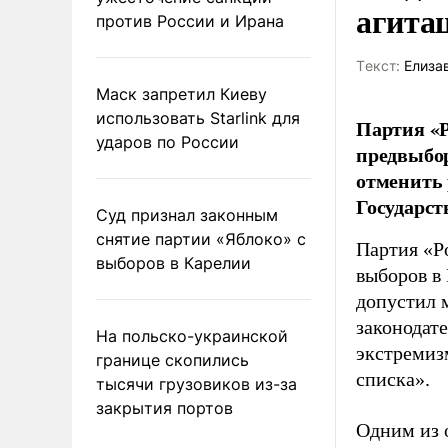
агита
против России и Ирана
Tекст:
Елиза
Маск запретил Киеву
использовать Starlink для
Партия «Р
ударов по России
предвыбор
отменить 
Государст
Суд признал законным
снятие партии «Яблоко» с
Партия «Р
выборов в Карелии
выборов в
допустил 
законодат
На польско-украинской
экстремиз
границе скопились
списка».
тысячи грузовиков из-за
закрытия портов
Одним из 