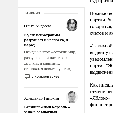
суд призн
Помимо во
МНЕНИЯ
партии, б
говорится,
Ольга Андреева
счетов и 
Культ психотравмы
разрушает и человека, и
народ
«Таким об
выдвинуты
Обиды на этот жестокий мир,
разрушающий нас, таких
уведомлени
хрупких и ранимых,
партия "Я
становятся новым культом,
выдвижения
постепенно вытесняя и
5 комментариев
отменяя традиционное
Как писал
требование к человеку – быть
отмене ре
мужественным и твердым под
ударами судьбы, брать на себя
«Яблоко».
Александр Тимохин
ответственность, помогать
финансиро
Безэкипажный корабль –
слабым, идти вперед и
задача со многими