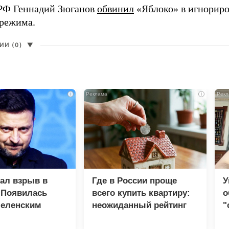
РФ Геннадий Зюганов
обвинил
«Яблоко» в игнорир
 режима.
И (0)
▼
i
i
зал взрыв в
Где в России проще
У
 Появилась
всего купить квартиру:
о
Зеленским
неожиданный рейтинг
"
с