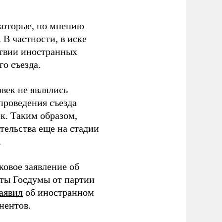
которые, по мнению
В частности, в иске
тствии иностранных
о съезда.
век не являлись
проведения съезда
ек. Таким образом,
тельства еще на стадии
.
ковое заявление об
аты Госдумы от партии
аявил
об иностранном
нентов.