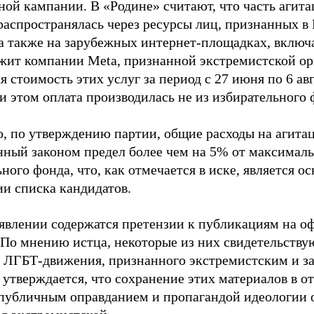
ной кампании. В «Родине» считают, что часть агит
распространялась через ресурсы лиц, признанных 
 а также на зарубежных интернет-площадках, включа
жит компании Meta, признанной экстремистской ор
 стоимость этих услуг за период с 27 июня по 6 ав
и этом оплата производилась не из избирательного 
о, по утверждению партии, общие расходы на агит
нный законом предел более чем на 5% от максималь
ного фонда, что, как отмечается в иске, является 
ии списка кандидатов.
аявлении содержатся претензии к публикациям на о
 По мнению истца, некоторые из них свидетельству
 ЛГБТ-движения, признанного экстремистским и з
 утверждается, что сохранение этих материалов в о
«публичным оправданием и пропагандой идеологии 