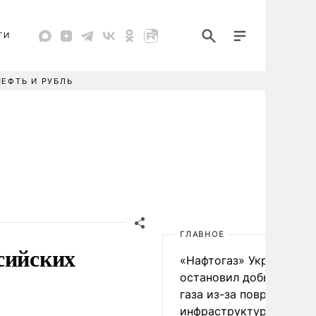
ТИ
НЕФТЬ И РУБЛЬ
ГЛАВНОЕ
сийских
«Нафтогаз» Украины
остановил добычу нефт
газа из-за повреждения
инфраструктуры