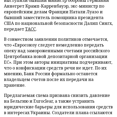
выступили бывший министр обороны Германии
Аннегрет Крамп-Карренбауэр, экс-министр по
европейским делам Франции Натали Луазо и
бывший заместитель помощника президента
США по национальной безопасности Далип Сингх,
передает
ТАСС
.
В совместном заявлении политиков отмечается,
что «Евросоюзу следует немедленно передать
опеку над замороженными счетами российского
Центробанка новой депозитарной организации
ЕС». При этом авторы инициативы подчеркивают,
что о конфискации средств речи не идет. По их
мнению, Банк России формально останется
владельцем счетов после их передачи на
хранение.
Предлагаемая схема призвана снизить давление
на Бельгию и Euroclear, а также устранить
юридические барьеры для использования средств
в интересах Украины. Создатели плана ссылаются