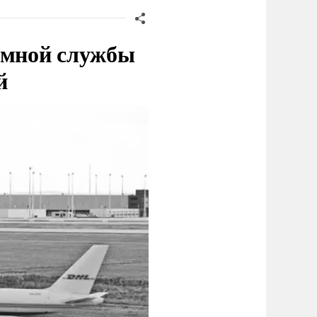
емной службы
й