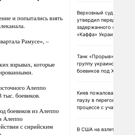
Верховный суд Швеции
ние и попытались взять
утвердил передачу
леканала.
задержанного сухогруз
«Каффа» Украине
вартала Рамусе», –
Танк «Прорыв» уничто
группу украинских
ьких взрывах, которые
боевиков под Харьково
уированными.
восточного Алеппо
Киев пожаловался на
3 тыс. боевиков.
паузу в переговорном
процессе с участием 
од боевиков из Алеппо
з Алеппо
ействии с сирийским
В США на взлете разби
а.