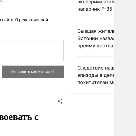
экспериментальный др
напарник F-35
 сайте. О редакционной
Бывшая жительница
Эстонии назвала главн
преимущества России
Следствие нашло новы
эпизоды в деле
похитителей москвичек
воевать с