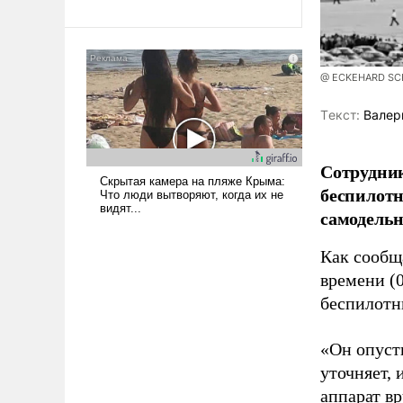
революционных изменений.
То, что несколько лет назад
было образом для
псевдонаучной фантастики,
@ ECKEHARD SCHU
стало всерьез обсуждаемой
идеей.
Tекст:
Валер
Сотрудник
беспилотн
самодель
Как сооб
времени (
беспилотн
«Он опусти
уточняет,
аппарат в