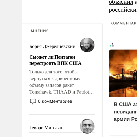
объяснил
а
российски
КОММЕНТАРИ
МНЕНИЯ
Борис Джерелиевский
Сможет ли Пентагон
перестроить ВПК США
Только для того, чтобы
вернуться к довоенному
объему запасов ракет
Tomahawk, THAAD и Patriot
США потребуется более трех
0 комментариев
В США з
лет. Даже небольшая война с
невиданн
Ираном опустошила
американские арсеналы.
армии Р
Сложившаяся ситуация
Геворг Мирзаян
означает многолетний период