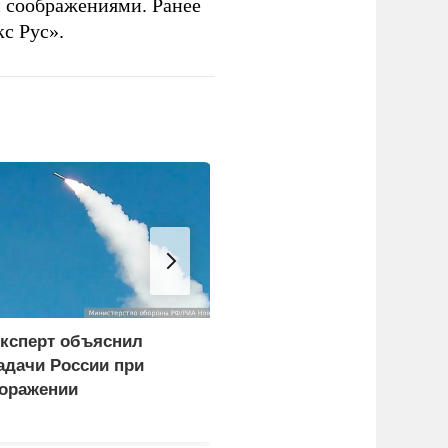
 соображениями. Ранее
с Рус».
ксперт объяснил
WP: Трамп отчитал
адачи России при
Хегсета за нехватку
оражении
ракет
огистических центров в
иеве