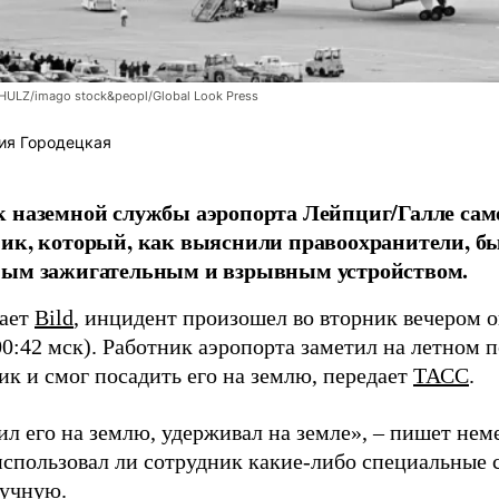
LZ/imago stock&peopl/Global Look Press
ия Городецкая
 наземной службы аэропорта Лейпциг/Галле сам
ик, который, как выяснили правоохранители, б
ным зажигательным и взрывным устройством.
щает
Bild
, инцидент произошел во вторник вечером о
00:42 мск). Работник аэропорта заметил на летном 
ик и смог посадить его на землю, передает
ТАСС
.
л его на землю, удерживал на земле», – пишет неме
 использовал ли сотрудник какие-либо специальные 
ручную.