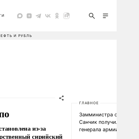
ТИ
НЕФТЬ И РУБЛЬ
ГЛАВНОЕ
по
Замминистра обороны
Санчик получил звание
становлена из-за
генерала армии
дарственный сирийский