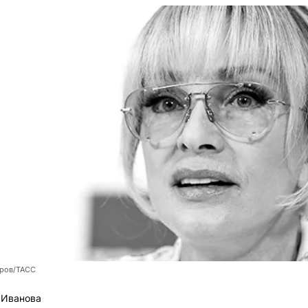
оров/ТАСС
 Иванова