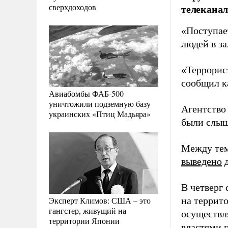
сверхдоходов
телеканал 
«Поступае
людей в з
«Террорис
сообщил к
Авиабомбы ФАБ-500
уничтожили подземную базу
Агентство 
украинских «Птиц Мадьяра»
были слыш
Между тем
выведено
д
В четверг
Эксперт Климов: США – это
на террит
гангстер, живущий на
осуществл
территории Японии
властями