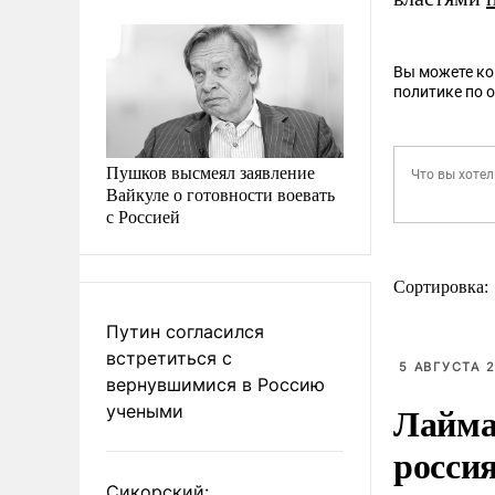
Вы можете к
политике по 
Пушков высмеял заявление
Вайкуле о готовности воевать
с Россией
Сортировка:
Путин согласился
встретиться с
5 АВГУСТА 2
вернувшимися в Россию
Лайма 
учеными
росси
Сикорский: