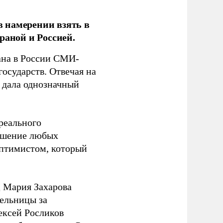
 намерении взять в
раной и Россией.
на в России СМИ-
государств. Отвечая на
 дала однозначный
 реального
решение любых
оптимистом, который
 Мария Захарова
ельницы за
ексей Росликов