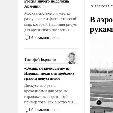
Россия ничего не должна
уязвимости США, например,
Армении
5 АВГУСТА 2
перед Китаем.
Москва системно и жестко
В аэр
разрушает тот фантастический
мир, который Пашинян рисует
рукам
для армянского населения.
Мир, где этому населению все
6 комментариев
должны просто по
определению, где его
политические прожекты будут
беспрекословно оплачиваться
Тимофей Бордачёв
за счет российских
«Большая крокодила» из
налогоплательщиков и где за
Израиля показала проблему
свои поступки не нужно
границ допустимого
отвечать.
Дискуссия о рве с
крокодилами для охраны
израильских тюрем – это
пример того, как быстро мы
двигаемся по пути
9 комментариев