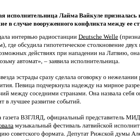
я исполнительница Лайма Вайкуле призналась в
ие в случае вооруженного конфликта между ее ст
дала интервью радиостанции
Deutsche Welle
(призна
), где обсудила гипотетическое столкновение двух 
возможных действиях при нападении на Латвию, она
возьму автомат», – заявила исполнительница.
везда эстрады сразу сделала оговорку о нежелании
ития. Певица подчеркнула надежду на мирное раз
чий между соседними странами. Она назвала себя 
ит в лучшее развитие событий.
а газета ВЗГЛЯД, официальный представитель МИД
овала
музыкальный фестиваль латвийской исполнит
цию советского формата. Депутат Рижской думы Ал