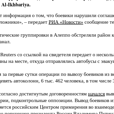
Al-Ikhbariya.
т информация о том, что боевики нарушили соглаше
аложники», – передает
РИА «Новости»
сообщение те
тические группировки в Алеппо обстреляли район к
анал.
Reuters со ссылкой на свидетеля передает о нескол
ны на месте, откуда отправлялись автобусы с эвак
 за первые сутки операции по вывозу боевиков из 
евять автоколонн, 6 тыс. 462 человека, в том числе 
 согласно достигнутым договоренностям
начался
выв
ории, подконтрольные оппозиции. Вывод боевиков и
яется российским Центром примирения во взаимод
по поручению
президента России Владимира Путин