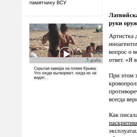
памятнику ВСУ
Латвийска
руки оруж
Артистка 
иноагентом
вопрос о 
ответ. «Я 
При этом з
кровопрол
противоре
всегда вер
Как писал
раскритик
эксплуата