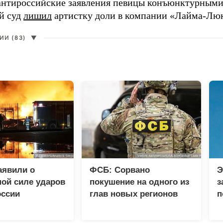
нтироссийские заявления певицы конъюнктурными
й суд
лишил
артистку доли в компании «Лайма-Люк
И (83)
▼
аявили о
ФСБ: Сорвано
Э
ой силе ударов
покушение на одного из
з
оссии
глав новых регионов
п
л
К