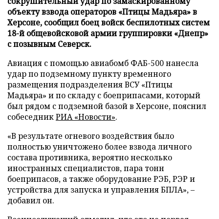
сокрушительный удар по замаскированному
объекту взвода операторов «Птицы Мадьяра» в
Херсоне, сообщил боец войск беспилотных систем
18-й общевойсковой армии группировки «Днепр»
с позывным Северск.
Авиация с помощью авиабомб ФАБ-500 нанесла
удар по подземному пункту временного
размещения подразделения ВСУ «Птицы
Мадьяра» и по складу с боеприпасами, который
был рядом с подземной базой в Херсоне, пояснил
собеседник
РИА «Новости»
.
«В результате огневого воздействия было
полностью уничтожено более взвода личного
состава противника, вероятно несколько
иностранных специалистов, пара тонн
боеприпасов, а также оборудование РЭБ, РЭР и
устройства для запуска и управления БПЛА», –
добавил он.