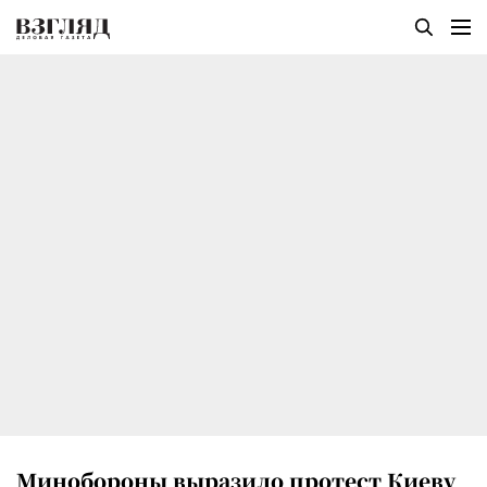
Минобороны выразило протест Киеву