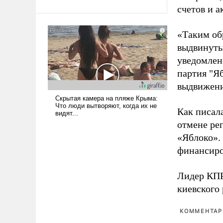
счетов и 
Ираном опустошила
американские арсеналы.
Сложившаяся ситуация
«Таким об
означает многолетний период
выдвинуты
уязвимости США, например,
уведомлени
перед Китаем.
партия "Я
выдвижения
Как писал
отмене ре
«Яблоко».
финансиро
Лидер КП
киевского
КОММЕНТАРИ