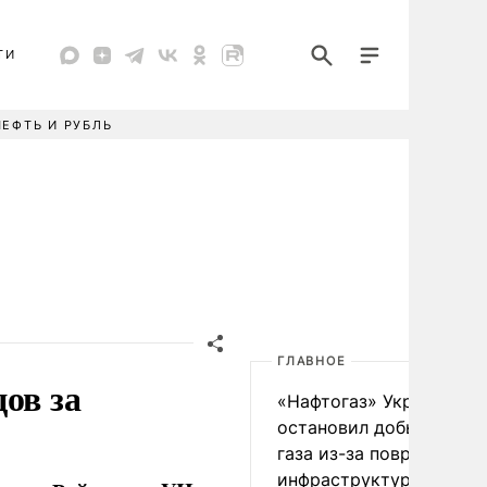
ТИ
НЕФТЬ И РУБЛЬ
ГЛАВНОЕ
ов за
«Нафтогаз» Украины
остановил добычу нефт
газа из-за повреждения
инфраструктуры