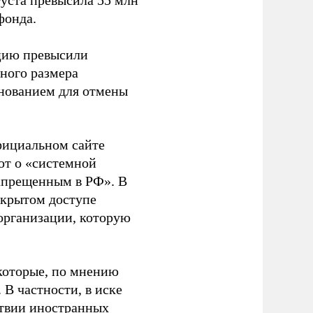
густа превысила 55 млн
фонда.
ацию превысили
ного размера
основанием для отмены
фициальном сайте
ют о «системной
апрещенным в РФ». В
ткрытом доступе
организации, которую
которые, по мнению
В частности, в иске
тствии иностранных