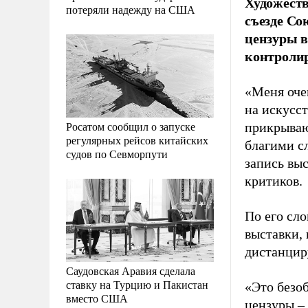
Художеств
потеряли надежду на США
съезде Со
цензуры в
контролир
«Меня оче
на искусст
Росатом сообщил о запуске
прикрываю
регулярных рейсов китайских
благими с
судов по Севморпути
запись вы
критиков.
По его сл
выставки, 
дистанцир
Саудовская Аравия сделала
ставку на Турцию и Пакистан
«Это безоб
вместо США
цензуры –