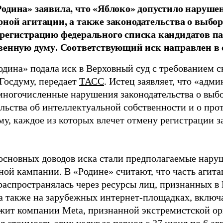
одина» заявила, что «Яблоко» допустило наруше
ной агитации, а также законодательства о выбор
регистрацию федерального списка кандидатов па
венную думу. Соответствующий иск направлен в с
одина» подала иск в Верховный суд с требованием с
 Госдуму, передает
ТАСС
. Истец заявляет, что «адм
многочисленные нарушения законодательства о выбор
ельства об интеллектуальной собственности и о про
му, каждое из которых влечет отмену регистрации 
основных доводов иска стали предполагаемые нару
ной кампании. В «Родине» считают, что часть агит
распространялась через ресурсы лиц, признанных 
 а также на зарубежных интернет-площадках, включа
жит компании Meta, признанной экстремистской ор