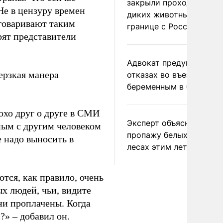
закрыли проходы для
Не в цензуру времен
диких животных на
зговаривают таким
границе с Россией
рят представители
Адвокат предупредил о
ерзкая манера
отказах во въезде
беременным в США
охо друг о друге в СМИ
Эксперт объяснил
ным с другим человеком
пропажу белых грибов 
е надо выносить в
лесах этим летом
тся, как правило, очень
х людей, чьи, видите
ни проплачены. Когда
?» – добавил он.