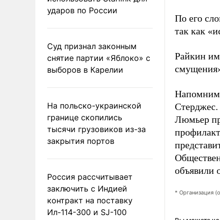
ударов по России
По его сло
так как «и
Суд признал законным
Райкин им
снятие партии «Яблоко» с
смущения
выборов в Карелии
Напомним,
На польско-украинской
Стерджес.
границе скопились
Люмьер пр
тысячи грузовиков из-за
профилак
закрытия портов
представи
Обществен
объявили о
Россия рассчитывает
заключить с Индией
* Организация (
контракт на поставку
Ил-114-300 и SJ-100