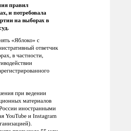
ния правил
ах, и потребовала
ртии на выборах в
уд.
нять «Яблоко» с
инистративный ответчик
ах, в частности,
тиводействии
зарегистрированного
шения при ведении
ационных материалов
в России иностранными
я YouTube и Instagram
ганизацией).