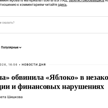
омментировать материалы газеты ВЗГЛЯД,
зарегистрировавшись
на
отношению к комментариям читайте
здесь
.
026, 16:56 •
НОВОСТИ ДНЯ
на» обвинила «Яблоко» в незак
ции и финансовых нарушениях
вета Шишкова