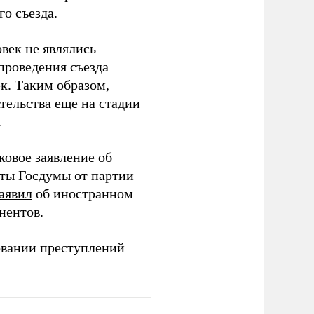
о съезда.
век не являлись
проведения съезда
ек. Таким образом,
тельства еще на стадии
.
ковое заявление об
аты Госдумы от партии
аявил
об иностранном
нентов.
овании преступлений