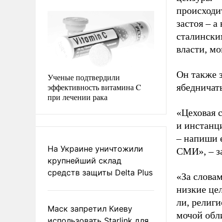
происходит
застоя – 
сталински
власти, мо
Он также з
Ученые подтвердили
эффективность витамина C
ябедничать
при лечении рака
«Цеховая с
и инстанц
– напиши е
На Украине уничтожили
СМИ», – з
крупнейший склад
средств защиты Delta Plus
«За словам
низкие це
ли, религи
Маск запретил Киеву
мочой обли
использовать Starlink для