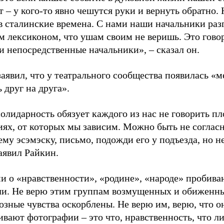
 – у кого-то явно чешутся руки и вернуть обратно. 
а в сталинские времена. С нами наши начальники ра
м лексиконом, что ушам своим не веришь. Это гово
и непосредственные начальники», – сказал он.
аявил, что у театрального сообщества появилась «м
 друг на друга».
олидарность обязует каждого из нас не говорить пл
иях, от которых мы зависим. Можно быть не соглас
му эсэмэску, письмо, подожди его у подъезда, но н
аявил Райкин.
и о «нравственности», «родине», «народе» пробиваю
ли. Не верю этим группам возмущенных и обиженны
озные чувства оскорблены. Не верю им, верю, что о
вают фотографии – это что, нравственность, что ли