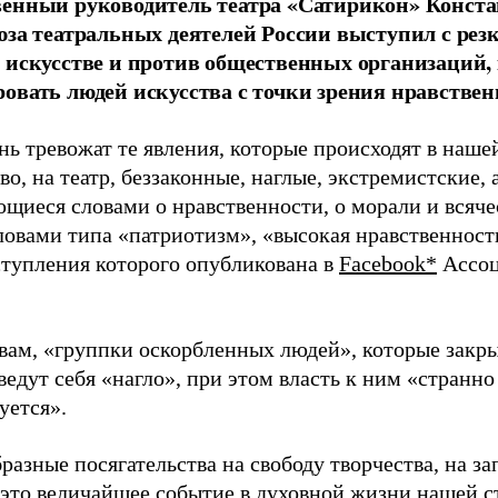
енный руководитель театра «Сатирикон» Конста
юза театральных деятелей России выступил с рез
 искусстве и против общественных организаций
овать людей искусства с точки зрения нравствен
нь тревожат те явления, которые происходят в наше
во, на театр, беззаконные, наглые, экстремистские, 
щиеся словами о нравственности, о морали и всяч
ловами типа «патриотизм», «высокая нравственность
ступления которого опубликована в
Facebook*
Ассоц
овам, «группки оскорбленных людей», которые закр
ведут себя «нагло», при этом власть к ним «странно
уется».
разные посягательства на свободу творчества, на за
 это величайшее событие в духовной жизни нашей с