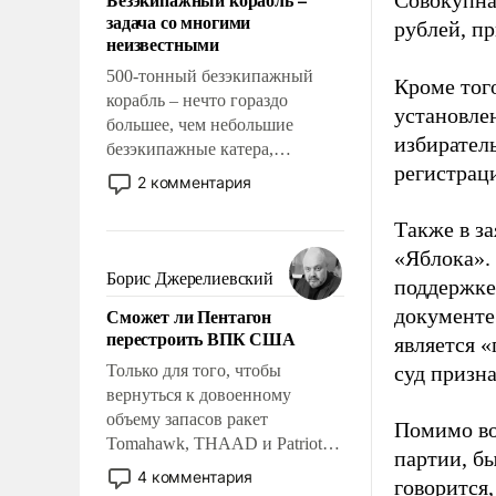
Совокупная
слабым, идти вперед и
задача со многими
рублей, пр
адаптироваться.
неизвестными
500-тонный безэкипажный
Кроме тог
корабль – нечто гораздо
установле
большее, чем небольшие
избиратель
безэкипажные катера,
регистрац
применение которых уже
2 комментария
стало обыденностью. Задача по
созданию такого корабля очень
Также в з
сложна и амбициозна. Однако
«Яблока».
и ее реализация радикально
Борис Джерелиевский
поддержке
поднимет наши боевые
Сможет ли Пентагон
документе
возможности.
перестроить ВПК США
является 
Только для того, чтобы
суд призн
вернуться к довоенному
объему запасов ракет
Помимо во
Tomahawk, THAAD и Patriot
партии, б
США потребуется более трех
4 комментария
говорится,
лет. Даже небольшая война с