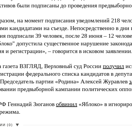
активов были подписаны до проведения предвыборног
разом, на момент подписания уведомлений 218 чело
ми кандидатами на съезде. Непосредственно в дни 
я подписали 39 человек, после 28 июня – 12 челов
блоко" допустила существенное нарушение законода
 и регистрации», – говорится в исковом заявлении
а газета ВЗГЛЯД, Верховный суд России
получил
ис
гистрации федерального списка кандидатов в депут
 Председатель партии «Родина» Алексей Журавлев
з
вании предвыборной кампании политических оппо
РФ Геннадий Зюганов
обвинил
«Яблоко» в игнорир
 режима.
И (0)
▼