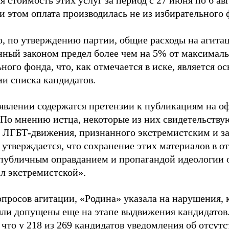
 стоимость этих услуг за период с 27 июня по 6 ав
и этом оплата производилась не из избирательного 
о, по утверждению партии, общие расходы на агит
нный законом предел более чем на 5% от максималь
ного фонда, что, как отмечается в иске, является 
ии списка кандидатов.
аявлении содержатся претензии к публикациям на о
 По мнению истца, некоторые из них свидетельству
 ЛГБТ-движения, признанного экстремистским и з
 утверждается, что сохранение этих материалов в о
«публичным оправданием и пропагандой идеологии 
ал экстремистской».
просов агитации, «Родина» указала на нарушения, 
ыли допущены еще на этапе выдвижения кандидатов. 
 что у 218 из 269 кандидатов уведомления об отсу