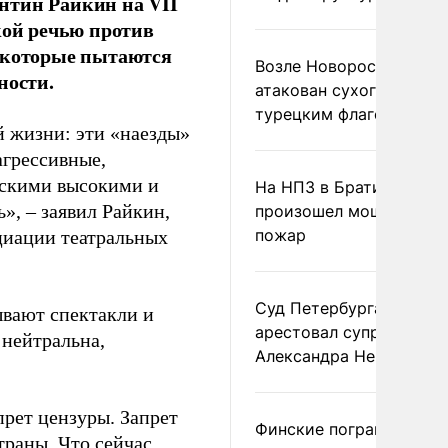
нтин Райкин на VII
кой речью против
, которые пытаются
Возле Новороссийска
ности.
атакован сухогруз под
турецким флагом
й жизни: эти «наезды»
агрессивные,
ескими высокими и
На НПЗ в Братиславе
», – заявил Райкин,
произошел мощный
пожар
иации театральных
Суд Петербурга заочно
ывают спектакли и
арестовал супругу
 нейтральна,
Александра Невзорова
прет цензуры. Запрет
Финские пограничники
траны. Что сейчас