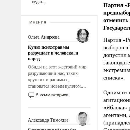
Партия «Р
предвыбор
отменить 
МНЕНИЯ
Государст
Ольга Андреева
Партия «Р
Культ психотравмы
выборов в
разрушает и человека, и
допустил 
народ
законодат
Обиды на этот жестокий мир,
экстремиз
разрушающий нас, таких
списка».
хрупких и ранимых,
становятся новым культом,
Одним из 
постепенно вытесняя и
5 комментариев
отменяя традиционное
агитацион
требование к человеку – быть
«Яблока» 
мужественным и твердым под
агентами,
ударами судьбы, брать на себя
Александр Тимохин
(принадле
ответственность, помогать
Безэкипажный корабль –