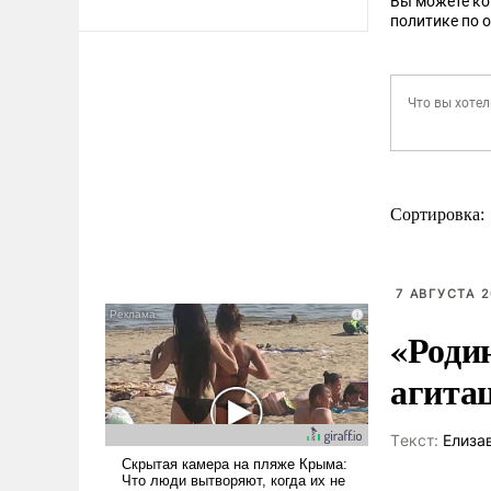
Вы можете к
политике по 
Сортировка:
7 АВГУСТА 2
«Роди
агита
Tекст:
Елиза