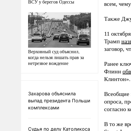
ВСУ у берегов Одессы
всем, чему
Также Дж
11 октябр
Трамп
наз
заговор, ч
Верховный суд объяснил,
когда нельзя лишать прав за
нетрезвое вождение
Ранее клю
Флинн
об
Клинтон».
Захарова объяснила
Всеобщие 
выпад президента Польши
опроса, п
комплексами
согласно 
В то же в
Судья по делу Католикоса