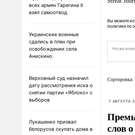
Streat Jou
всех армян Гарегина II
взял самоотвод
Вы можете к
политике по 
Украинские военные
сдались в плен при
освобождении села
Анискино
Верховный суд назначил
Сортировка:
дату рассмотрения иска о
снятии партии «Яблоко» с
выборов
7 АВГУСТА 2
Премь
Лукашенко призвал
слов о
белорусов скупать дома в