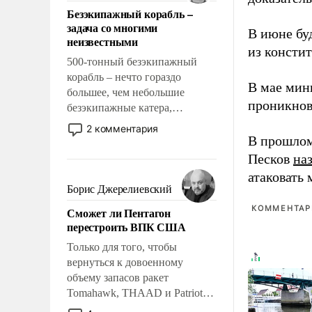
ответственность, помогать
Безэкипажный корабль –
слабым, идти вперед и
задача со многими
адаптироваться.
В июне бу
неизвестными
из консти
500-тонный безэкипажный
корабль – нечто гораздо
В мае мин
большее, чем небольшие
проникнов
безэкипажные катера,
применение которых уже
2 комментария
стало обыденностью. Задача по
В прошлом
созданию такого корабля очень
Песков
на
сложна и амбициозна. Однако
атаковать
и ее реализация радикально
Борис Джерелиевский
поднимет наши боевые
КОММЕНТАРИ
Сможет ли Пентагон
возможности.
перестроить ВПК США
Только для того, чтобы
вернуться к довоенному
объему запасов ракет
Tomahawk, THAAD и Patriot
США потребуется более трех