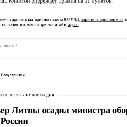
rnal, Клинтон
опережает
Трампа на 11 пунктов.
омментировать материалы газеты ВЗГЛЯД,
зарегистрировавшись
на
отношению к комментариям читайте
здесь
.
026, 08:35 •
НОВОСТИ ДНЯ
ер Литвы осадил министра обо
 России