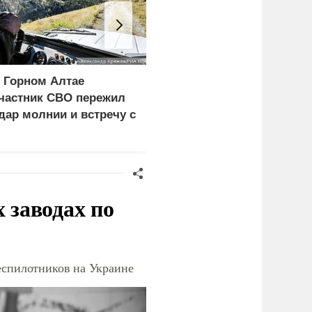
 Горном Алтае
Российские
частник СВО пережил
синхронистки выиграли
дар молнии и встречу с
золото на чемпионате
едведем
Европы в Париже
заводах по
еспилотников на Украине