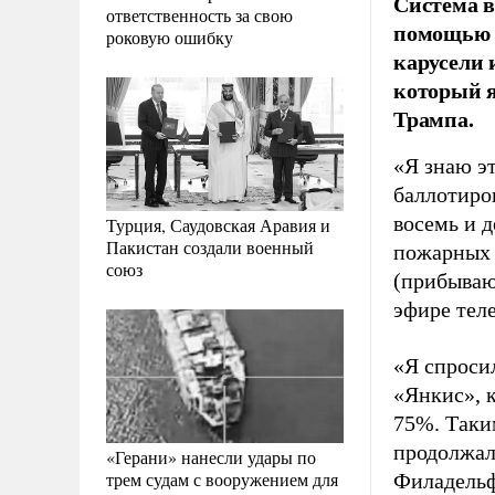
Система 
ответственность за свою
помощью г
роковую ошибку
карусели 
который 
Трампа.
«Я знаю э
баллотиро
восемь и д
Турция, Саудовская Аравия и
Пакистан создали военный
пожарных 
союз
(прибываю
эфире тел
«Я спроси
«Янкис», к
75%. Таким
продолжал
«Герани» нанесли удары по
трем судам с вооружением для
Филадельф