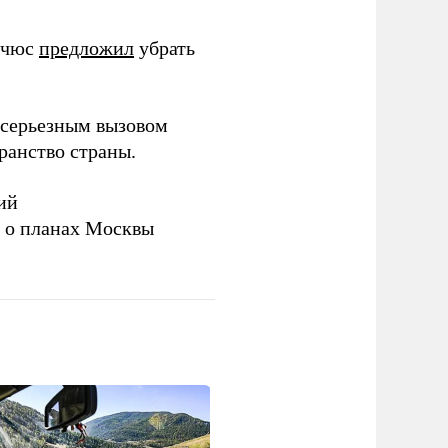
ичюс
предложил
убрать
серьезным вызовом
ранство страны.
ий
а о планах Москвы