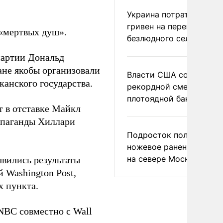
Украина потратила 1 мл
гривен на переименова
«мертвых душ».
безлюдного села
партии Дональд
не якобы организовали
Власти США сообщили 
канского государства.
рекордной смертности 
плотоядной бактерии
т в отставке Майкл
ропаганды Хиллари
Подросток получил
ножевое ранение в дра
на севере Москвы
вились результаты
 Washington Post,
х пункта.
NBC совместно с Wall