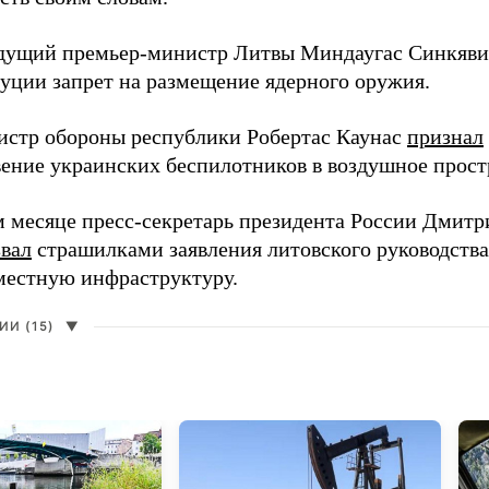
дущий премьер-министр Литвы Миндаугас Синкяв
туции запрет на размещение ядерного оружия.
истр обороны республики Робертас Каунас
признал
ение украинских беспилотников в воздушное прост
 месяце пресс-секретарь президента России Дмитр
звал
страшилками заявления литовского руководств
 местную инфраструктуру.
И (15)
▼