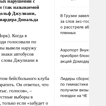
ных нарушений с
и (так называемой
дольф Джулиани,
В Грузии завели дело и
иардера Дональда
за слов экс-госминист
о расстреле абхазских
пленных
орк). Когда я
юди голосовали по
о мы вывели наружу
Аэропорт Внуково
знаки автобусов
приобрел блокпакет
слова Джулиани в
акций Домодедово
нтом бейсбольного клуба
Лидеры сборной Росси
ратить. Он ответил, что
по гимнастике не
получили визы для
ыс. голосов», –
поездки на ЧЕ
естные выборы в
только если «забудет о