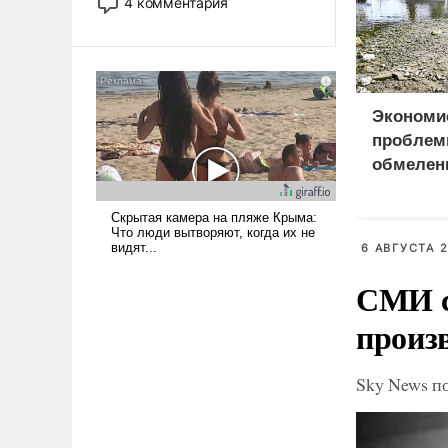
4 комментария
лет. Даже небольшая война с
Ираном опустошила
американские арсеналы.
Сложившаяся ситуация
означает многолетний период
Экономи
уязвимости США, например,
проблем
перед Китаем.
обмелен
6 АВГУСТА 2
СМИ с
произ
Sky News п