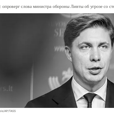
 опроверг слова министра обороны Ливты об угрозе со с
bis/AP/TASS