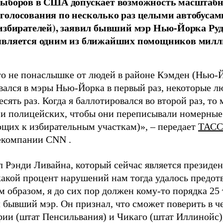
выборов в США допускает возможность масштаб
олосования по несколько раз целыми автобусам
избирателей), заявил бывший мэр Нью-Йорка Ру
является одним из ближайших помощников милл
то не понаслышке от людей в районе Кэмден (Нью-Й
вался в мэры Нью-Йорка в первый раз, некоторые л
есять раз. Когда я баллотировался во второй раз, т
и полицейских, чтобы они переписывали номерные 
щих к избирательным участкам)», – передает
ТАСС
екомпании CNN .
л Рэнди Ливайна, который сейчас является президе
акой процент нарушений нам тогда удалось предотв
 образом, я до сих пор должен кому-то порядка 25 т
 бывший мэр. Он признал, что сможет поверить в ч
ии (штат Пенсильвания) и Чикаго (штат Иллинойс), 