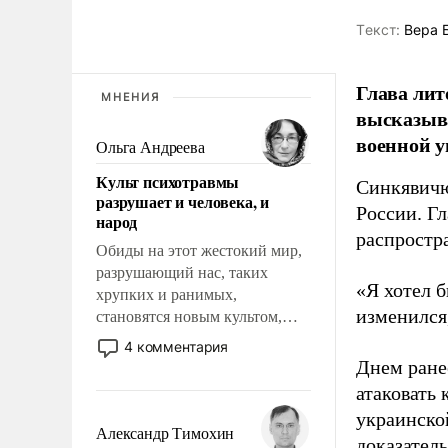
Tекст:
Вера 
Глава лит
МНЕНИЯ
высказыв
военной у
Ольга Андреева
Культ психотравмы
Синкявичю
разрушает и человека, и
России. Гл
народ
распростр
Обиды на этот жестокий мир,
разрушающий нас, таких
«Я хотел б
хрупких и ранимых,
изменился
становятся новым культом,
постепенно вытесняя и
4 комментария
отменяя традиционное
Днем ране
требование к человеку – быть
атаковать
мужественным и твердым под
украинско
ударами судьбы, брать на себя
Александр Тимохин
доказатель