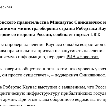
Басилая
овского правительства Миндаугас Синкявичюс не
аниями министра обороны страны Робертаса Кау
грозе со стороны России, сообщает портал LRT.
с опроверг заявления Каунаса о якобы возрастающе
ава правительства призвал не запугивать население
аняемую информацию, передает
РИА «Новости»
.
ы заверить общественность в том, что уровень угро
, он просто существует», – подчеркнул Синкявичюс.
е Робертас Каунас выступил с заявлением, что Росс
 критическую инфраструктуру прибалтийских госуда
й армии. При этом глава оборонного ведомства не 
ств своим словам.