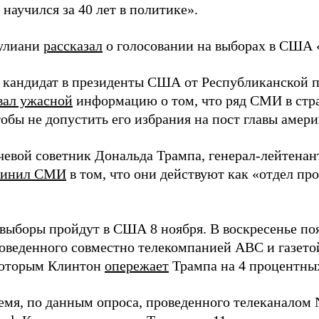
 научился за 40 лет в политике».
улиани
рассказал
о голосовании на выборах в США 
я кандидат в президенты США от Республиканской 
вал ужасной
информацию о том, что ряд СМИ в стра
тобы не допустить его избрания на пост главы амери
чевой советник Дональда Трампа, генерал-лейтенан
винил СМИ
в том, что они действуют как «отдел п
выборы пройдут в США 8 ноября. В воскресенье поя
роведенного совместно телекомпанией ABC и газетой
которым Клинтон
опережает
Трампа на 4 процентны
ремя, по данным опроса, проведенного телеканалом 