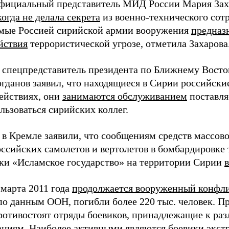
официальный представитель МИД России Мария Заха
огда не делала секрета
из военно-технического сот
мые Россией сирийской армии вооружения
предназ
йствия
террористической угрозе, отметила Захарова
я спецпредставитель президента по Ближнему Вост
гданов заявил, что находящиеся в Сирии российски
действиях, они
занимаются обслуживанием
поставля
льзоваться сирийских коллег.
я в Кремле заявили, что сообщениям средств массо
оссийских самолетов и вертолетов в бомбардировке
ки «Исламское государство» на территории Сирии
 марта 2011 года
продолжается вооруженный конфл
 по данным ООН, погибли более 220 тыс. человек. 
ротивостоят отряды боевиков, принадлежащие к р
ниям. Наиболее активными являются боевики экст