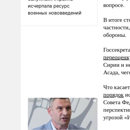
вопросе.
исчерпала ресурс
военных нововведений
В итоге с
частности
обороны.
Госсекрет
переоценк
Сирии и н
Асада, чег
Что касает
порядок
ис
Совета Фе
перспекти
угрозой «