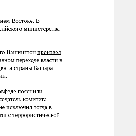
нем Востоке. В
ссийского министерства
что Вашингтон
произвел
вном переходе власти в
дента страны Башара
ии.
Совфеде
пояснили
седатель комитета
не исключил тогда в
язи с террористической