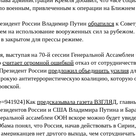
глава администрации Кремля добавил, что «все соц
по военным, привлеченным к операции на Ближнем
резидент России Владимир Путин
обратился
к Совет
ем на использование вооруженных сил за рубежом.
 в закрытом для прессы режиме.
ря, выступая на 70-й сессии Генеральной Ассамбле
о
считает огромной ошибкой
отказ от сотрудничест
 Президент России
предложил объединить усилия
дл
ирокую антитеррористическую коалицию, которую о
ровской.
e=941924}Как
предсказывала газета ВЗГЛЯД
, главн
резидентов России и США Владимира Путина и Бара
неральной ассамблеи ООН вскоре можно будет увид
бама понял, что Россия, начав действовать в Сирии,
 американцев нет другого выхода, чем сотрудничать