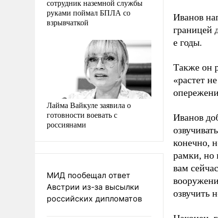
сотрудник наземной службы
руками поймал БПЛА со
Иванов на
взрывчаткой
границей д
е годы.
Также он 
«растет не
опережени
Лайма Вайкуле заявила о
готовности воевать с
Иванов до
россиянами
озвучивать
конечно, 
рамки, но 
вам сейчас
МИД пообещал ответ
вооружени
Австрии из-за высылки
озвучить н
российских дипломатов