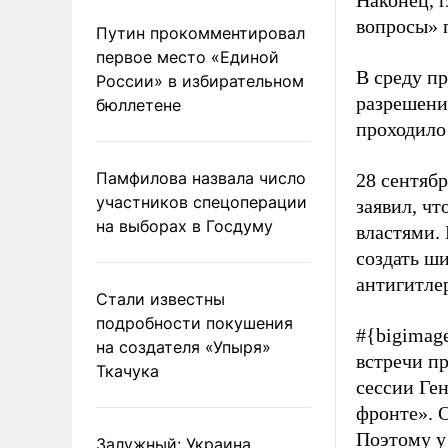
Наконец, 
вопросы» 
Путин прокомментировал
первое место «Единой
В среду п
России» в избирательном
разрешени
бюллетене
проходило
Памфилова назвала число
28 сентяб
участников спецоперации
заявил, чт
на выборах в Госдуму
властями.
создать ш
антигитле
Стали известны
подробности покушения
#{bigimag
на создателя «Упыря»
встречи п
Ткачука
сессии Ге
фронте». О
Поэтому у
Залужный: Украина