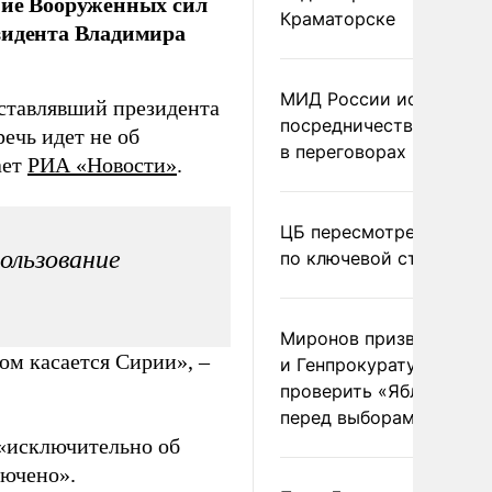
ние Вооруженных сил
Краматорске
зидента Владимира
МИД России исключил
дставлявший президента
посредничество Герма
ечь идет не об
в переговорах по Украи
ает
РИА «Новости»
.
ЦБ пересмотрел прогно
ользование
по ключевой ставке
Миронов призвал Миню
ом касается Сирии», –
и Генпрокуратуру
проверить «Яблоко»
перед выборами
 «исключительно об
лючено».