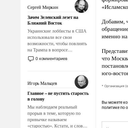
псевдонаучной фантастики,
«Исламско
Сергей Миркин
стало всерьез обсуждаемой
Зачем Зеленский лезет на
идеей.
Добавим, 
Ближний Восток
обращение
Украинские лоббисты в США
именно на
использовали все свои
возможности, чтобы повлиять
на Трампа в вопросе
Представи
предоставления вооружений
что Москв
0 комментариев
своим нанимателям. Вероятно,
постановл
кому-то из тех, кто
юго-восто
консультирует Киев, пришла в
голову мысль: хорошо бы
Игорь Мальцев
* Организация (
продемонстрировать, что
Главное – не пустить старость
Украина вступила в
в голову
вооруженное противостояние
Вы можете к
с Ираном.
Мы наблюдаем реальный
политике по 
прорыв в теме, которую по
привычке называем
«старостью». Кстати, и слово-