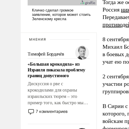
Тогда же 
Россия
ник
Передавае
противоде
8 сентябр
МНЕНИЯ
Михаил Бо
в боевых 
Тимофей Бордачёв
учат ею по
«Большая крокодила» из
Израиля показала проблему
границ допустимого
2 сентябр
участии р
Дискуссия о рве с
крокодилами для охраны
группиров
израильских тюрем – это
пример того, как быстро мы
В Сирии с
двигаемся по пути
7 комментариев
которого,
революционных изменений.
войскам п
То, что несколько лет назад
формирова
было образом для