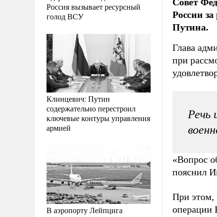
Совет Фед
Россия вызывает ресурсный
России за
голод ВСУ
Путина.
Глава адм
при рассмо
удовлетво
Клинцевич: Путин
содержательно перестроил
Речь 
ключевые контуры управления
армией
военн
«Вопрос о
пояснил И
При этом,
операции 
В аэропорту Лейпцига