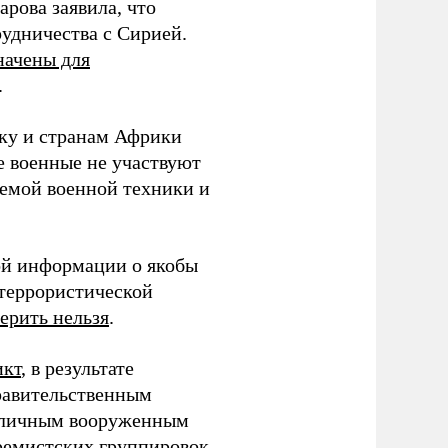
рова заявила, что
рудничества с Сирией.
начены для
.
оку и странам Африки
е военные не участвуют
емой военной техники и
вой информации о якобы
 террористической
верить нельзя
.
икт
, в результате
Правительственным
азличным вооруженным
ремистских группировок