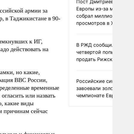
Пост Дмитриева о гибе
Европы из-за мигранто
оссийской армии за
собрал миллион
р, в Таджикистане в 90-
просмотров в X
римкнувших к ИГ,
В РЖД сообщили о
надо действовать на
четвертой попытке
продать Рижский вокза
амки, но какие,
ерация ВВС России,
Российские синхронис
пределенные временные
завоевали золото на
 огласить или назвать
чемпионате Европы
о, какие виды
м причинам сейчас