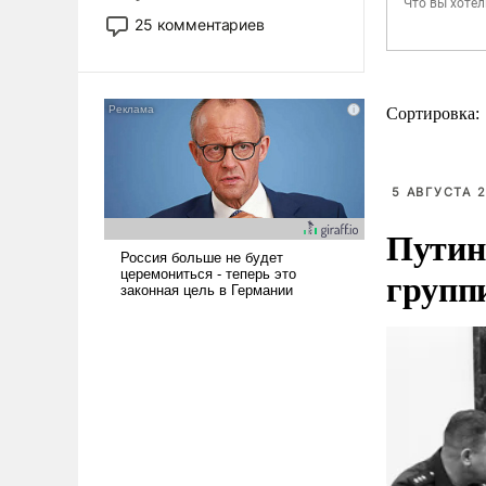
то это уже стараются не
25 комментариев
использовать – так же, как
«бабка», «дед», – хотя бы в
образованной среде, потому
что оно уже несет негативные
Сортировка:
коннотации.
5 АВГУСТА 2
Путин
групп