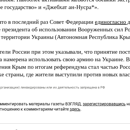
е государство» и «Джебхат ан-Нусра*».
что в последний раз Совет Федерации
единогласно д
 президента об использовании Вооруженных сил Ро
 территории Украины (Автономная Республика Крым)
тели России при этом указывали, что принятие пост
а намерена использовать свою армию на Украине. В
ения Крым по итогам референдума стал частью Росс
ке страны, где жители выступили против новых вла
организации) ликвидированы или их деятельность запрещена в РФ
омментировать материалы газеты ВЗГЛЯД,
зарегистрировавшись
на
отношению к комментариям читайте
здесь
.