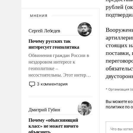
рублей (о
подтверди
МНЕНИЯ
Вооружения
Сергей Лебедев
артиллерии
Почему русских так
стоящих н
интересует геополитика
поставки, 
Обвинения граждан России в
переговор
нездоровом интересе к
обязатель
геополитике –
несостоятельны. Этот интерес
двусторон
рационален и прагматичен. Он
3 комментария
обусловлен тысячелетним
* Организация (
опытом выживания в крайне
непростых условиях и
Вы можете к
политике по 
фундаментальным знанием,
Дмитрий Губин
что мировая политика имеет
Почему «объясняющий
свойство заявляться на порог
класс» не может ничего
нашего дома.
объяснить