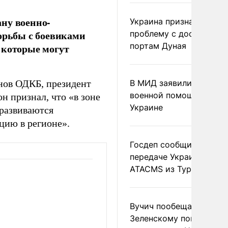
ну военно-
Украина признала
борьбы с боевиками
проблему с доступом к
портам Дуная
 которые могут
нов ОДКБ, президент
В МИД заявили о прямо
военной помощи Румы
 признал, что «в зоне
Украине
 развиваются
цию в регионе».
Госдеп сообщил о
передаче Украине раке
ATACMS из Турции
Вучич пообещал
Зеленскому помочь со