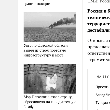
СМИ: Росси
грани изоляции
Россия в 
техническ
террорист
дестабили
Открывая 
Удар по Одесской области
председат
вывел из строя портовую
ответстве
инфраструктуру и мост
стремител
НА ЭТУ
Присягн
Асад: Ч
Мэр Нагасаки назвал страну,
сбросившую на город атомную
Турция 
бомбу