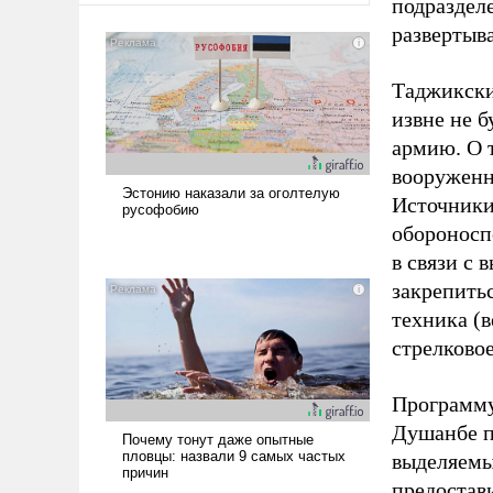
подраздел
развертыва
Таджикски
извне не б
армию. О 
вооруженн
Источники 
обороносп
в связи с
закрепить
техника (
стрелково
Программу
Душанбе по
выделяемы
предостав