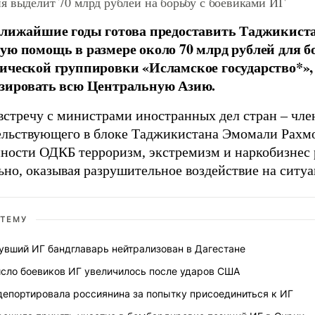
я выделит 70 млрд рублей на борьбу с боевиками ИГ
ближайшие годы готова предоставить Таджикиста
ую помощь в размере около 70 млрд рублей для 
ической группировки «Исламское государство*»,
зировать всю Центральную Азию.
встречу с министрами иностранных дел стран
–
чле
ельствующего в блоке Таджикистана Эмомали Рахмон
нности ОДКБ терроризм, экстремизм и наркобизнес
ьно, оказывая разрушительное воздействие на ситуа
 ТЕМУ
увший ИГ бандглаварь нейтрализован в Дагестане
исло боевиков ИГ увеличилось после ударов США
депортировала россиянина за попытку присоединиться к ИГ