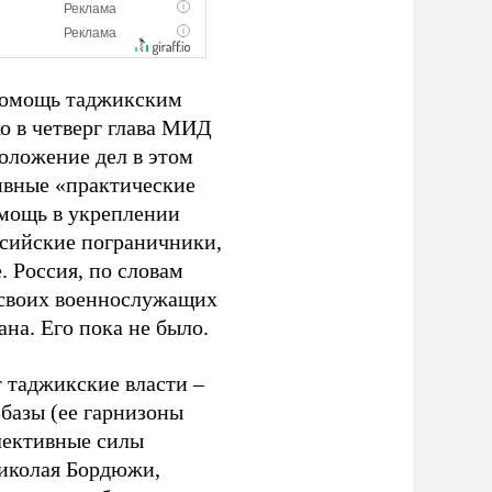
 помощь таджикским
о в четверг глава МИД
оложение дел в этом
ивные «практические
омощь в укреплении
ссийские пограничники,
 Россия, по словам
ь своих военнослужащих
ана. Его пока не было.
т таджикские власти –
базы (ее гарнизоны
лективные силы
Николая Бордюжи,