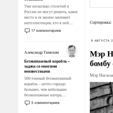
Уже несколько столетий в
России не могут решить, какое
место в ее жизни занимает
Сортировка:
интеллигенция, кто к ней
принадлежит, а кого из нее
17 комментариев
исключили с правом
восстановления и без оного. И
9 АВГУСТА 2
чем она отличается от просто
Мэр Н
образованных людей. Иногда
Александр Тимохин
казалось, что эти вопросы
бомбу
Безэкипажный корабль –
решены раз и навсегда, но –
задача со многими
нет, не решены.
неизвестными
Мэр Нагаса
500-тонный безэкипажный
корабль – нечто гораздо
большее, чем небольшие
безэкипажные катера,
применение которых уже
5 комментариев
стало обыденностью. Задача по
созданию такого корабля очень