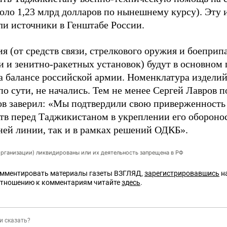
коло 1,23 млрд долларов по нынешнему курсу). Эт
ли источники в Генштабе России.
 (от средств связи, стрелкового оружия и боеприпа
 и зенитно-ракетных установок) будут в основном 
а балансе российской армии. Номенклатура изделий
по сути, не начались. Тем не менее Сергей Лавров 
ов заверил: «Мы подтвердили свою приверженность
ств перед Таджикистаном в укреплении его обороно
ней линии, так и в рамках решений ОДКБ».
организации) ликвидированы или их деятельность запрещена в РФ
омментировать материалы газеты ВЗГЛЯД,
зарегистрировавшись
на
отношению к комментариям читайте
здесь
.