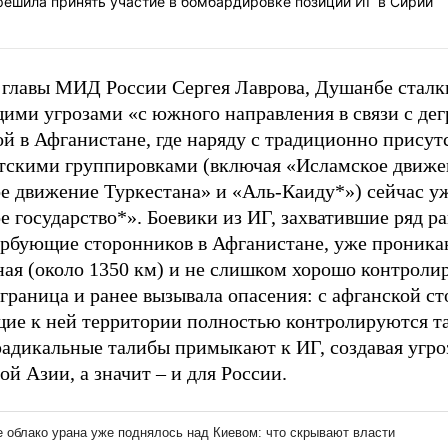
решила принять участие в бомбардировке позиций ИГ в Сирии
 главы МИД России Сергея Лаврова, Душанбе сталк
ими угрозами «с южного направления в связи с д
ой в Афганистане, где наряду с традиционно прису
тскими группировками (включая «Исламское движе
е движение Туркестана» и «Аль-Каиду*») сейчас у
е государство*». Боевики из ИГ, захватившие ряд р
ербующие сторонников в Афганистане, уже проника
ая (около 1350 км) и не слишком хорошо контроли
 граница и ранее вызывала опасения: с афганской с
ие к ней территории полностью контролируются т
радикальные талибы примыкают к ИГ, создавая угроз
й Азии, а значит – и для России.