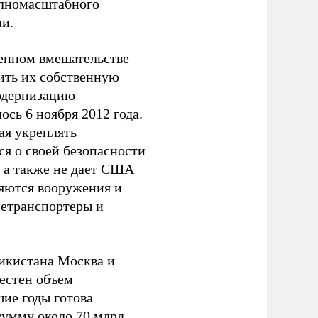
полномасштабного
ии.
оенном вмешательстве
пить их собственную
одернизацию
сь 6 ноября 2012 года.
ая укреплять
ся о своей безопасности
 а также не дает США
ляются вооружения и
нетранспортеры и
икистана Москва и
вестен объем
шие годы готова
сумму около 70 млрд