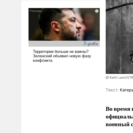
сложна и амбициозна. Однако
и ее реализация радикально
поднимет наши боевые
возможности.
@ Keith Levit/ST
Tекст:
Катер
Во время 
официальн
военный с