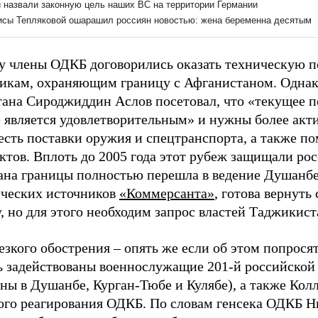
ду члены ОДКБ договорились оказать техническую
икам, охраняющим границу с Афганистаном. Однак
ана Сироджиддин Аслов посетовал, что «текущее п
е является удовлетворительным» и нужны более акт
 есть поставки оружия и спецтранспорта, а также п
ктов. Вплоть до 2005 года этот рубеж защищали ро
ана границы полностью перешла в ведение Душанбе.
ческих источников
«Коммерсанта»
, готова вернут
, но для этого необходим запрос властей Таджикист
езкого обострения – опять же
если об этом попрося
ь задействованы военнослужащие 201-й российской 
ны в Душанбе, Курган-Тюбе и Кулябе), а также Кол
ого реагирования ОДКБ. По словам генсека ОДКБ 