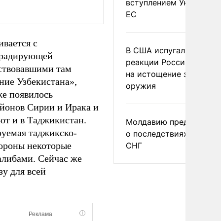
вступлением Украины в
ЕС
ивается с
В США испугались
еградирующей
реакции России и Кита
тствовавшими там
на истощение запасов
ние Узбекистана»,
оружия
же появилось
айонов Сирии и Ирака и
ют и в Таджикистан.
Молдавию предупреди
руемая таджикско-
о последствиях выхода
тороны некоторые
СНГ
алибами. Сейчас же
у для всей