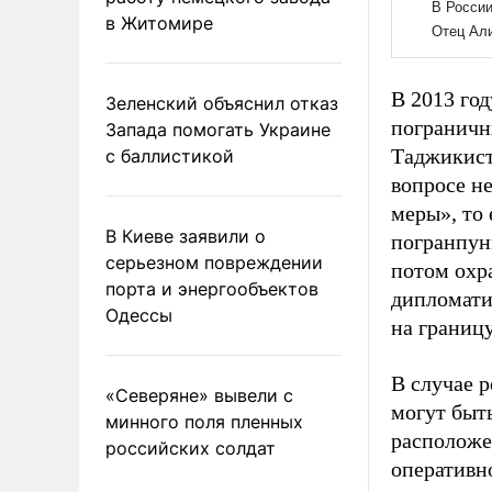
в Житомире
В 2013 го
Зеленский объяснил отказ
пограничн
Запада помогать Украине
Таджикист
с баллистикой
вопросе н
меры», то
В Киеве заявили о
погранпун
серьезном повреждении
потом охр
порта и энергообъектов
дипломати
Одессы
на границу
В случае р
«Северяне» вывели с
могут быт
минного поля пленных
расположе
российских солдат
оперативн