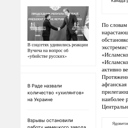
Канада 
По словам
нарастающ
обстановк
В соцсетях удивились реакции
экстремис
Вучича на вопрос об
«Исламско
«убийстве русских»
«Исламско
активно в
Протяженн
афганская
В Раде назвали
прилегающ
количество «ухилянтов»
наиболее 
на Украине
Центрально
Взрывы остановили
работу немецкого завода