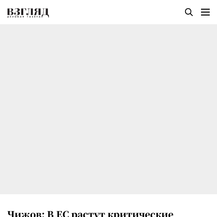
Чижов: В ЕС растут критические