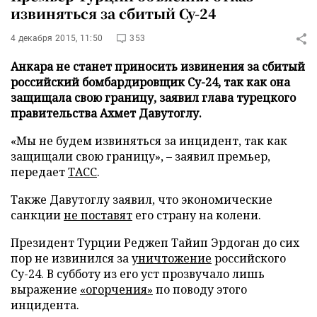
извиняться за сбитый Су-24
4 декабря 2015, 11:50
353
Анкара не станет приносить извинения за сбитый
российский бомбардировщик Су-24, так как она
защищала свою границу, заявил глава турецкого
правительства Ахмет Давутоглу.
«Мы не будем извиняться за инцидент, так как
защищали свою границу», – заявил премьер,
передает
ТАСС
.
Также Давутоглу заявил, что экономические
санкции
не поставят
его страну на колени.
Президент Турции Реджеп Тайип Эрдоган до сих
пор не извинился за
уничтожение
российского
Су-24. В субботу из его уст прозвучало лишь
выражение
«огорчения»
по поводу этого
инцидента.