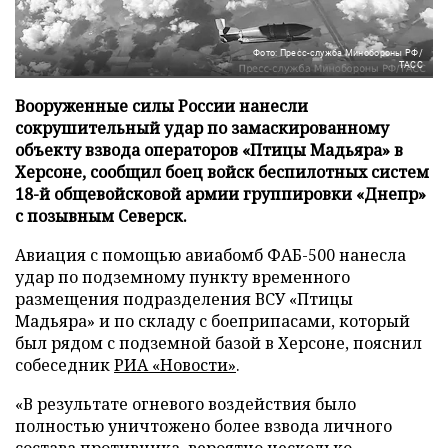
Фото: Пресс-служба Минобороны РФ/
ТАСС
Вооруженные силы России нанесли
сокрушительный удар по замаскированному
объекту взвода операторов «Птицы Мадьяра» в
Херсоне, сообщил боец войск беспилотных систем
18-й общевойсковой армии группировки «Днепр»
с позывным Северск.
Авиация с помощью авиабомб ФАБ-500 нанесла
удар по подземному пункту временного
размещения подразделения ВСУ «Птицы
Мадьяра» и по складу с боеприпасами, который
был рядом с подземной базой в Херсоне, пояснил
собеседник
РИА «Новости»
.
«В результате огневого воздействия было
полностью уничтожено более взвода личного
состава противника, вероятно несколько