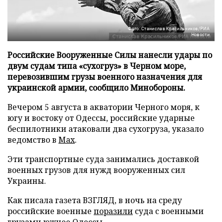
Фото: Станислав Красильников/РИА
Новости
Российские Вооруженные Силы нанесли удары по
двум судам типа «сухогруз» в Черном море,
перевозившим грузы военного назначения для
украинской армии, сообщило Минобороны.
Вечером 5 августа в акватории Черного моря, к
югу и востоку от Одессы, российские ударные
беспилотники атаковали два сухогруза, указало
ведомство в
Max
.
Эти транспортные суда занимались доставкой
военных грузов для нужд вооруженных сил
Украины.
Как писала газета ВЗГЛЯД, в ночь на среду
российские военные
поразили
суда с военными
грузами южнее Одессы.