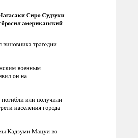
 Нагасаки Сиро Судзуки
 сбросил американский
л виновника трагедии
канским военным
аявил он на
ки погибли или получили
трети населения города
мы Кадзуми Мацуи во