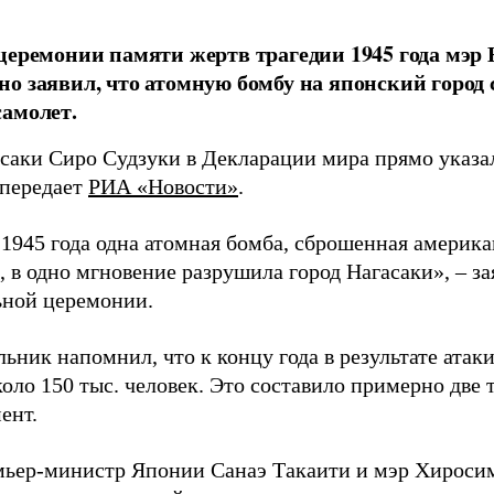
церемонии памяти жертв трагедии 1945 года мэр
о заявил, что атомную бомбу на японский город
амолет.
асаки Сиро Судзуки в Декларации мира прямо указа
 передает
РИА «Новости»
.
а 1945 года одна атомная бомба, сброшенная амери
 в одно мгновение разрушила город Нагасаки», – з
ной церемонии.
ьник напомнил, что к концу года в результате ата
оло 150 тыс. человек. Это составило примерно две 
ент.
мьер-министр Японии Санаэ Такаити и мэр Хироси