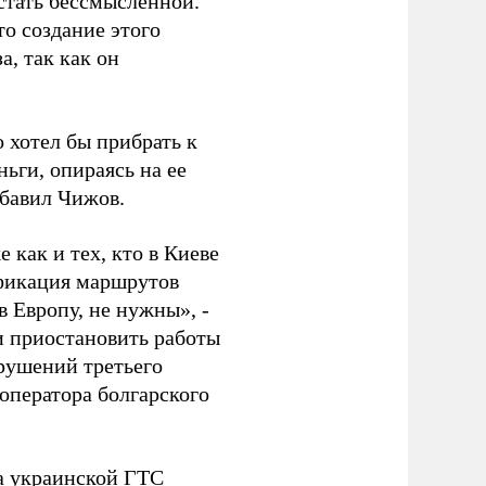
стать бессмысленной.
о создание этого
а, так как он
о хотел бы прибрать к
ьги, опираясь на ее
обавил Чижов.
 как и тех, кто в Киеве
ификация маршрутов
в Европу, не нужны», -
и приостановить работы
рушений третьего
 оператора болгарского
а украинской ГТС