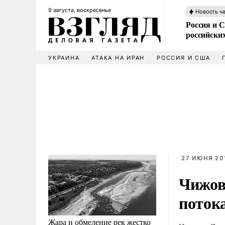
9 августа, воскресенье
Новость ч
Россия и 
российских
УКРАИНА
АТАКА НА ИРАН
РОССИЯ И США
27 ИЮНЯ 201
Чижов
поток
Жара и обмеление рек жестко