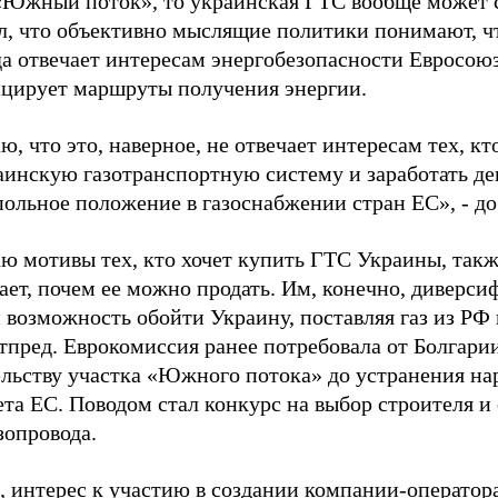
«Южный поток», то украинская ГТС вообще может 
л, что объективно мыслящие политики понимают, чт
а отвечает интересам энергобезопасности Евросоюз
цирует маршруты получения энергии.
, что это, наверное, не отвечает интересам тех, кт
аинскую газотранспортную систему и заработать ден
ольное положение в газоснабжении стран ЕС», - д
 мотивы тех, кто хочет купить ГТС Украины, также
ает, почем ее можно продать. Им, конечно, диверс
 возможность обойти Украину, поставляя газ из РФ 
стпред. Еврокомиссия ранее потребовала от Болгари
ельству участка «Южного потока» до устранения на
та ЕС. Поводом стал конкурс на выбор строителя и
зопровода.
 интерес к участию в создании компании-оператор