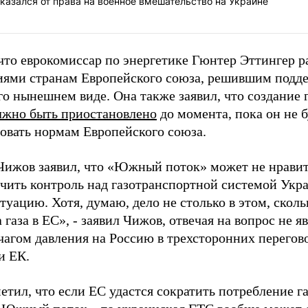
тказался от права на военное вмешательство на Украине
что еврокомиссар по энергетике Гюнтер Эттингер 
иями странам Европейского союза, решившим под
его нынешнем виде. Она также заявил, что создани
лжно быть приостановлено
до момента, пока он не 
вовать нормам Европейского союза.
Чижов заявил, что «Южный поток» может не нравить
учить контроль над газотранспортной системой Укр
туацию. Хотя, думаю, дело не столько в этом, сколь
 газа в ЕС», - заявил Чижов, отвечая на вопрос не
чагом давления на Россию в трехсторонних перегов
и ЕК.
тил, что если ЕС удастся сократить потребление га