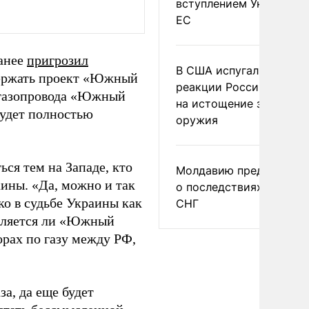
вступлением Украины в
ЕС
ранее
пригрозил
В США испугались
держать проект «Южный
реакции России и Кита
е газопровода «Южный
на истощение запасов
будет полностью
оружия
ся тем на Западе, кто
Молдавию предупреди
аины. «Да, можно и так
о последствиях выхода
ко в судьбе Украины как
СНГ
 является ли «Южный
орах по газу между РФ,
за, да еще будет