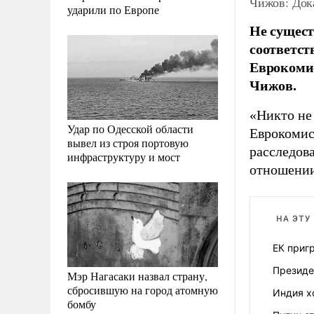
Чижов: Док
ударили по Европе
Не сущест
соответст
Еврокомис
Чижов.
«Никто не 
Удар по Одесской области
Еврокомисс
вывел из строя портовую
расследов
инфраструктуру и мост
отношении
НА ЭТУ
ЕК приг
Президе
Мэр Нагасаки назвал страну,
сбросившую на город атомную
Индия х
бомбу