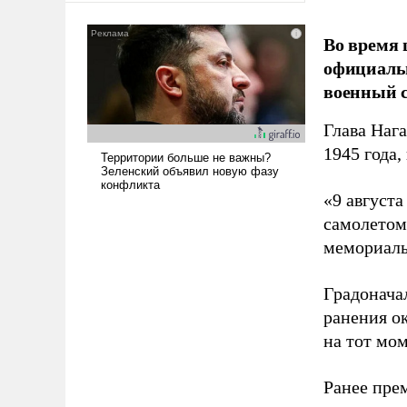
сложна и амбициозна. Однако
и ее реализация радикально
Во время 
поднимет наши боевые
официальн
возможности.
военный с
Глава Наг
1945 года,
«9 август
самолетом,
мемориаль
Градоначал
ранения ок
на тот мом
Ранее пре