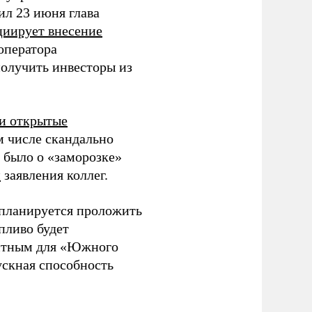
ил 23 июня глава
иирует внесение
 оператора
получить инвесторы из
и открытые
м числе скандально
 было о «заморозке»
и
заявления коллег.
планируется проложить
пливо будет
зитным для «Южного
ускная способность