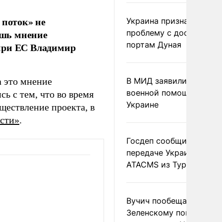
 поток» не
Украина признала
ишь мнение
проблему с доступом к
портам Дуная
при ЕС Владимир
а это мнение
В МИД заявили о прямо
военной помощи Румы
ь с тем, что во время
Украине
ществление проекта, в
сти»
.
Госдеп сообщил о
передаче Украине раке
ATACMS из Турции
Вучич пообещал
Зеленскому помочь со