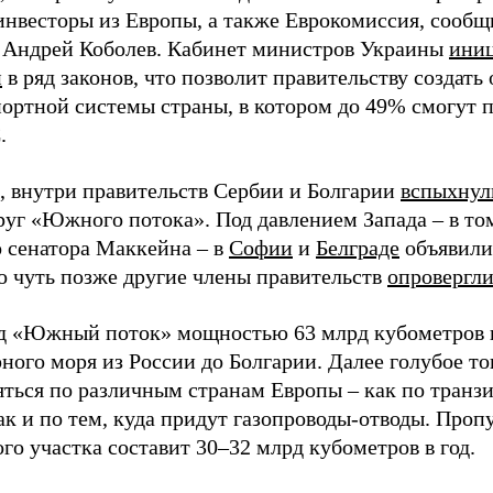
инвесторы из Европы, а также Еврокомиссия, сообщ
 Андрей Коболев. Кабинет министров Украины
иниц
й
в ряд законов, что позволит правительству создать
портной системы страны, в котором до 49% смогут 
.
 внутри правительств Сербии и Болгарии
вспыхнул
уг «Южного потока». Под давлением Запада – в то
о сенатора Маккейна – в
Софии
и
Белграде
объявили
но чуть позже другие члены правительств
опровергл
д «Южный поток» мощностью 63 млрд кубометров 
ного моря из России до Болгарии. Далее голубое то
яться по различным странам Европы – как по тран
ак и по тем, куда придут газопроводы-отводы. Проп
го участка составит 30–32 млрд кубометров в год.