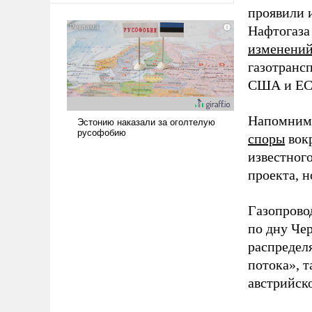
проявили 
Нафтогаза
изменени
газотранс
США и ЕС
Напомним,
споры
вокр
известног
проекта, 
Газопрово
по дну Чер
распредел
потока», т
австрийско