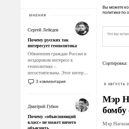
Вы можете к
политике по 
МНЕНИЯ
Сергей Лебедев
Почему русских так
интересует геополитика
Обвинения граждан России в
нездоровом интересе к
Сортировка:
геополитике –
несостоятельны. Этот интерес
рационален и прагматичен. Он
3 комментария
9 АВГУСТА 2
обусловлен тысячелетним
опытом выживания в крайне
Мэр Н
непростых условиях и
фундаментальным знанием,
бомбу
Дмитрий Губин
что мировая политика имеет
Почему «объясняющий
свойство заявляться на порог
класс» не может ничего
Мэр Нагаса
нашего дома.
объяснить