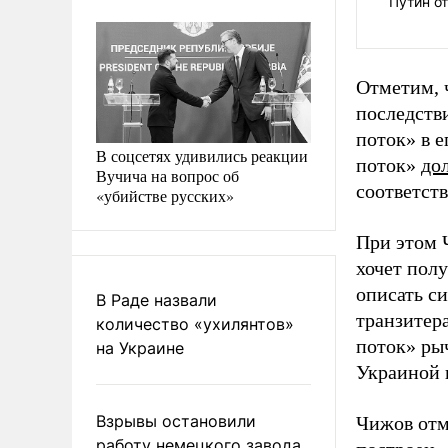
Путин о
Отметим, 
последств
поток» в 
В соцсетях удивились реакции
поток»
до
Вучича на вопрос об
соответст
«убийстве русских»
При этом 
хочет пол
описать си
В Раде назвали
транзитера
количество «ухилянтов»
поток» ры
на Украине
Украиной 
Взрывы остановили
Чижов отме
работу немецкого завода