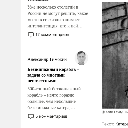
Уже несколько столетий в
России не могут решить, какое
место в ее жизни занимает
интеллигенция, кто к ней
принадлежит, а кого из нее
17 комментариев
исключили с правом
восстановления и без оного. И
чем она отличается от просто
образованных людей. Иногда
Александр Тимохин
казалось, что эти вопросы
Безэкипажный корабль –
решены раз и навсегда, но –
задача со многими
нет, не решены.
неизвестными
500-тонный безэкипажный
корабль – нечто гораздо
большее, чем небольшие
безэкипажные катера,
@ Keith Levit/ST
применение которых уже
5 комментариев
стало обыденностью. Задача по
Tекст:
Катер
созданию такого корабля очень