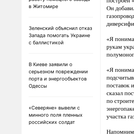
построен 
в Житомире
Он добави
газопровод
диверсифи
Зеленский объяснил отказ
Запада помогать Украине
«Я понимаю
с баллистикой
рукам укр
полумоноп
В Киеве заявили о
«Я понимаю
серьезном повреждении
подсчитыв
порта и энергообъектов
поставок и
Одессы
сказал по
по строит
«Северяне» вывели с
энергопаке
минного поля пленных
участка га
российских солдат
Напомним,