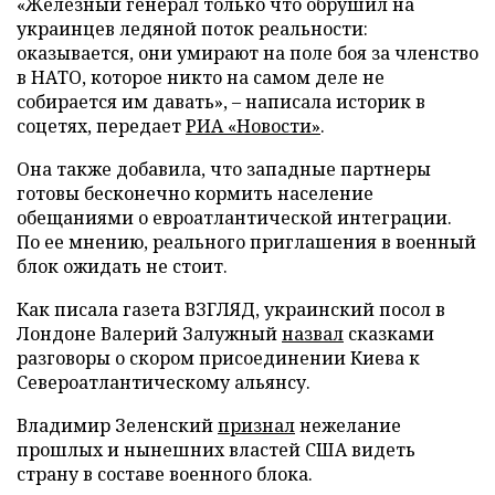
«Железный генерал только что обрушил на
украинцев ледяной поток реальности:
оказывается, они умирают на поле боя за членство
в НАТО, которое никто на самом деле не
собирается им давать», – написала историк в
соцетях, передает
РИА «Новости»
.
Она также добавила, что западные партнеры
готовы бесконечно кормить население
обещаниями о евроатлантической интеграции.
По ее мнению, реального приглашения в военный
блок ожидать не стоит.
Как писала газета ВЗГЛЯД, украинский посол в
Лондоне Валерий Залужный
назвал
сказками
разговоры о скором присоединении Киева к
Североатлантическому альянсу.
Владимир Зеленский
признал
нежелание
прошлых и нынешних властей США видеть
страну в составе военного блока.