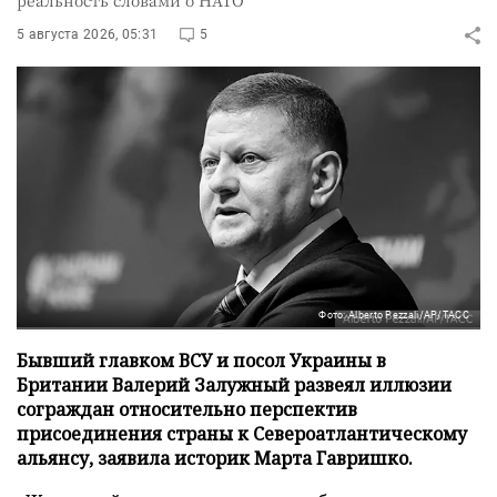
реальность словами о НАТО
5 августа 2026, 05:31
5
Фото: Alberto Pezzali/AP/ТАСС
Бывший главком ВСУ и посол Украины в
Британии Валерий Залужный развеял иллюзии
сограждан относительно перспектив
присоединения страны к Североатлантическому
альянсу, заявила историк Марта Гавришко.