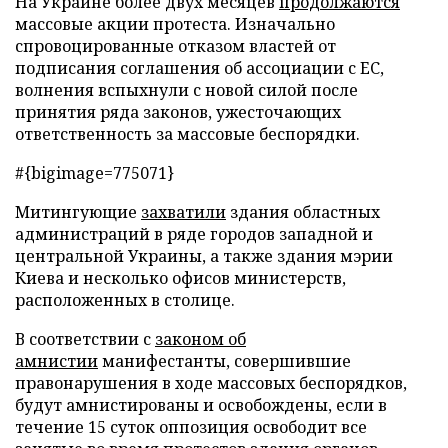
На Украине более двух месяцев
продолжаются
массовые акции протеста. Изначально
спровоцированные отказом властей от
подписания соглашения об ассоциации с ЕС,
волнения вспыхнули с новой силой после
принятия ряда законов, ужесточающих
ответственность за массовые беспорядки.
#{bigimage=775071}
Митингующие
захватили
здания областных
администраций в ряде городов западной и
центральной Украины, а также здания мэрии
Киева и несколько офисов министерств,
расположенных в столице.
В соответствии с
законом об
амнистии
манифестанты, совершившие
правонарушения в ходе массовых беспорядков,
будут амнистированы и освобождены, если в
течение 15 суток оппозиция освободит все