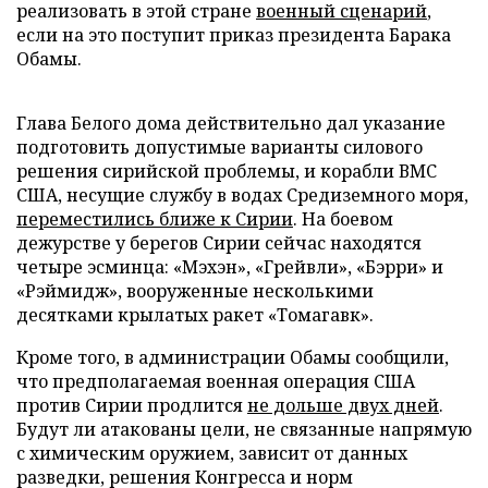
реализовать в этой стране
военный сценарий
,
если на это поступит приказ президента Барака
Обамы.
Глава Белого дома действительно дал указание
подготовить допустимые варианты силового
решения сирийской проблемы, и корабли ВМС
США, несущие службу в водах Средиземного моря,
переместились ближе к Сирии
. На боевом
дежурстве у берегов Сирии сейчас находятся
четыре эсминца: «Мэхэн», «Грейвли», «Бэрри» и
«Рэймидж», вооруженные несколькими
десятками крылатых ракет «Томагавк».
Кроме того, в администрации Обамы сообщили,
что предполагаемая военная операция США
против Сирии продлится
не дольше двух дней
.
Будут ли атакованы цели, не связанные напрямую
с химическим оружием, зависит от данных
разведки, решения Конгресса и норм