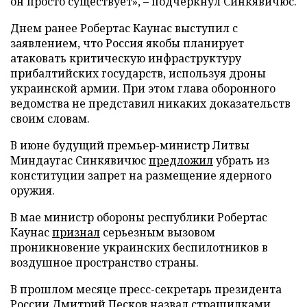
он просто существует», – подчеркнул Синкявичюс.
Днем ранее Робертас Каунас выступил с
заявлением, что Россия якобы планирует
атаковать критическую инфраструктуру
прибалтийских государств, используя дроны
украинской армии. При этом глава оборонного
ведомства не представил никаких доказательств
своим словам.
В июне будущий премьер-министр Литвы
Миндаугас Синкявичюс
предложил
убрать из
конституции запрет на размещение ядерного
оружия.
В мае министр обороны республики Робертас
Каунас
признал
серьезным вызовом
проникновение украинских беспилотников в
воздушное пространство страны.
В прошлом месяце пресс-секретарь президента
России Дмитрий Песков
назвал
страшилками