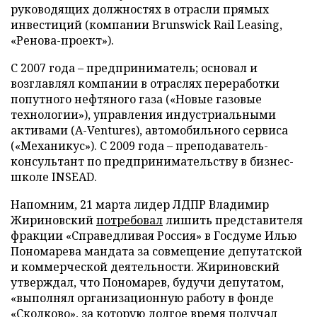
руководящих должностях в отрасли прямых
инвестиций (компании Brunswick Rail Leasing,
«Ренова-проект»).
С 2007 года
–
предприниматель; основал и
возглавлял компании в отраслях переработки
попутного нефтяного газа («Новые газовые
технологии»), управления индустриальными
активами (A-Ventures), автомобильного сервиса
(«Механикус»). С 2009 года
–
преподаватель-
консультант по предпринимательству в бизнес-
школе INSEAD.
Напомним, 21 марта лидер ЛДПР Владимир
Жириновский
потребовал
лишить представителя
фракции «Справедливая Россия» в Госдуме Илью
Пономарева мандата за совмещение депутатской
и коммерческой деятельности. Жириновский
утверждал, что Пономарев, будучи депутатом,
«выполнял организационную работу в фонде
«Сколково», за которую долгое время получал