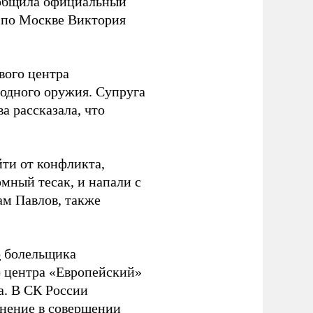
ообщила официальный
 по Москве Виктория
вого центра
одного оружия. Супруга
а рассказала, что
йти от конфликта,
мный тесак, и напали с
ам Павлов, также
о
болельщика
о центра «Европейский»
а. В СК России
инение в совершении