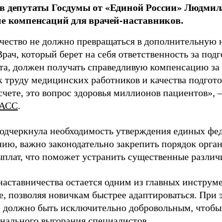
в депутаты Госдумы от «Единой России» Людми
ие компенсаций для врачей-наставников.
чество не должно превращаться в дополнительную
Врач, который берет на себя ответственность за под
та, должен получать справедливую компенсацию за э
 труду медицинских работников и качества подготов
чете, это вопрос здоровья миллионов пациентов», 
АСС
.
одчеркнула необходимость утверждения единых фед
нию, важно законодательно закрепить порядок орга
ыплат, что поможет устранить существенные различ
наставничества остается одним из главных инструм
, позволяя новичкам быстрее адаптироваться. При 
 должно быть исключительно добровольным, чтобы 
нального выгорания специалистов.