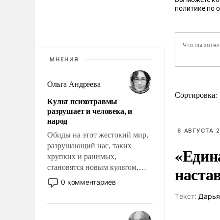
политике по 
МНЕНИЯ
Ольга Андреева
Сортировка:
Культ психотравмы
разрушает и человека, и
народ
6 АВГУСТА 2
Обиды на этот жестокий мир,
разрушающий нас, таких
«Един
хрупких и ранимых,
наста
становятся новым культом,
постепенно вытесняя и
0 комментариев
отменяя традиционное
Tекст:
Дарья
требование к человеку – быть
мужественным и твердым под