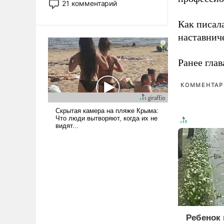
21 комментарий
прожекты будут безусловно
оплачиваться за счет
Как писал
российских
наставнич
налогоплательщиков и где
Еревану за свои поступки не
Ранее глав
нужно отвечать.
КОММЕНТАРИ
Ребенок