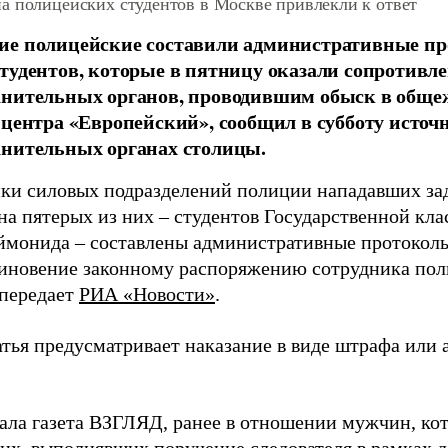
а полицейских студентов в Москве привлекли к ответ
ие полицейские составили административные п
тудентов, которые в пятницу оказали сопротивл
нительных органов, проводившим обыск в общежи
 центра «Европейский», сообщил в субботу источ
анительных органах столицы.
ки силовых подразделений полиции нападавших зад
 на пятерых из них
–
студентов Государственной кла
ймонида
–
составлены административные протоколы
иновение законному распоряжению сотрудника поли
 передает
РИА «Новости»
.
тья предусматривает наказание в виде штрафа или а
ала газета ВЗГЛЯД, ранее в отношении мужчин, ко