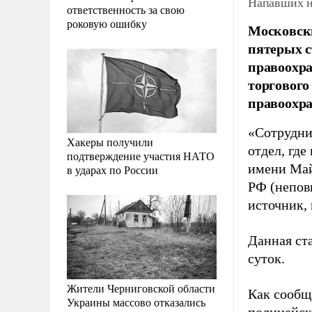
Напавших н
ответственность за свою
роковую ошибку
Московск
пятерых с
правоохра
торгового
правоохр
«Сотрудни
Хакеры получили
отдел, где
подтверждение участия НАТО
имени Ма
в ударах по России
РФ (непов
источник,
Данная ста
суток.
Жители Черниговской области
Как сообщ
Украины массово отказались