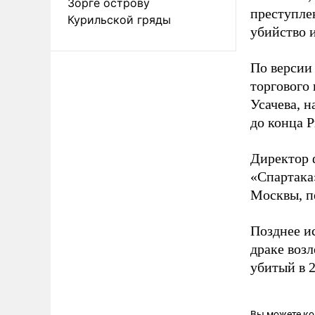
Зорге острову
преступлен
Курильской гряды
убийство 
По версии 
торгового
Усачева, н
до конца Р
Директор 
«Спартака
Москвы, п
Позднее и
драке воз
убитый в 
Вы можете к