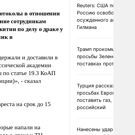
Reuters: США попросил
ротоколы в отношении
Россию освободить
ение сотрудникам
осужденного американ
Гилмана
тии по делу о драке у
ник в
Трамп прокомментиров
просьбы Зеленского о
ержали и доставили в
поставках противораке
ссической академии
 по статье 19.3 КоАП
ции)», - сказал
Турция рассказала о
просьбах Европы
поставить газ, но не
реста на срок до 15
российский
торые напали на
Нанесены удары по