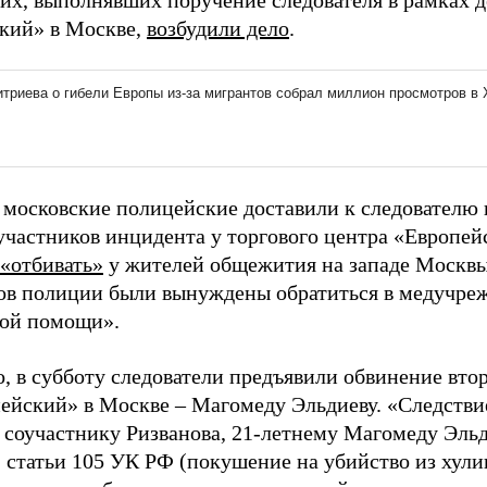
их, выполнявших поручение следователя в рамках д
кий» в Москве,
возбудили дело
.
 московские полицейские доставили к следователю
 участников инцидента у торгового центра «Европе
«отбивать»
у жителей общежития на западе Москвы
ов полиции были вынуждены обратиться в медучреж
ой помощи».
о, в субботу следователи предъявили обвинение вто
ейский» в Москве – Магомеду Эльдиеву. «Следстви
 соучастнику Ризванова, 21-летнему Магомеду Эльди
 2 статьи 105 УК РФ (покушение на убийство из хул