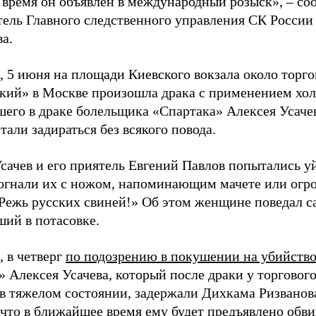
 время он объявлен в международный розыск», – с
тель Главного следственного управления СК России
а.
 5 июня на площади Киевского вокзала около торго
кий» в Москве произошла драка с применением хол
его в драке болельщика «Спартака» Алексея Усачев
тали задираться без всякого повода.
сачев и его приятель Евгений Павлов попытались у
огнали их с ножом, напоминающим мачете или огро
Режь русских свиней!» Об этом женщине поведал с
ший в потасовке.
 в четверг
по подозрению в покушении на убийств
» Алексея Усачева, который после драки у торговог
 в тяжелом состоянии, задержали Дихкама Ризванов
 что в ближайшее время ему будет предъявлено обв