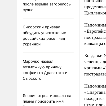
настоящее
после взрыва загорелось
представи
судно
Цыпленков
Напомним,
Сикорский призвал
«Европейс
обсудить уничтожение
пострадавш
российских ракет над
кавказцы с
Украиной
Когда же У
Марочко назвал
чеченцы д
возможную причину
криками «
конфликта Драпатого и
пострадав
Сырского
Напомним,
«Спартака
Япония отреагировала на
находится
планы присвоить имя
отметили,