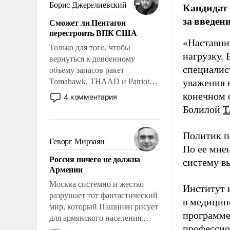
ударами судьбы, брать на себя
Кандидат 
Борис Джерелиевский
ответственность, помогать
за введен
Сможет ли Пентагон
слабым, идти вперед и
перестроить ВПК США
адаптироваться.
«Наставни
Только для того, чтобы
нагрузку. 
вернуться к довоенному
специалис
объему запасов ракет
Tomahawk, THAAD и Patriot
уважения к
США потребуется более трех
конечном с
4 комментария
лет. Даже небольшая война с
Болилой
Т
Ираном опустошила
американские арсеналы.
Политик п
Сложившаяся ситуация
Геворг Мирзаян
По ее мне
означает многолетний период
Россия ничего не должна
уязвимости США, например,
систему в
Армении
перед Китаем.
Москва системно и жестко
Институт 
разрушает тот фантастический
в медицине
мир, который Пашинян рисует
программе
для армянского населения.
профессио
Мир, где политические