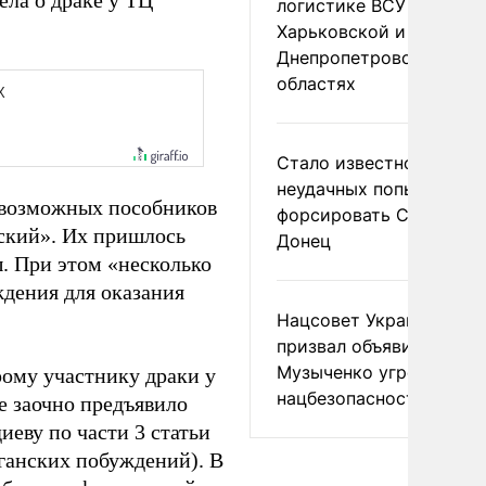
ела о драке у ТЦ
логистике ВСУ в
Харьковской и
Днепропетровской
областях
Стало известно о
неудачных попытках ВС
 возможных пособников
форсировать Северски
йский». Их пришлось
Донец
. При этом «несколько
дения для оказания
Нацсовет Украины по Т
призвал объявить
Музыченко угрозой
рому участнику драки у
нацбезопасности
е заочно предъявило
еву по части 3 статьи
иганских побуждений). В