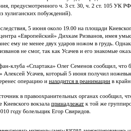
ия, предусмотренного ч. 3 ст. 30, ч. 2 ст. 105 УК 
из хулиганских побуждений).
следствия, 5 июня около 19.00 на площади Киевског
 центра «Европейский» Дихкам Ризванов, имея умыс
анес ему не менее двух ударов ножом в грудь. Одна
изванов не смог, так как Усачев и его знакомые ока
фан-клуба «Спартака» Олег Семенов сообщил, что 
» Алексей Усачев, который 5 июня получил ножевые
еренес операцию и
находится в реанимации
в крайн
сточник в правоохранительных органах сообщил, чт
ле Киевского вокзала
принадлежат
к той же группиро
2010 году болельщик Егор Свиридов.
омментировать материалы газеты ВЗГЛЯД,
зарегистрировавшись
на