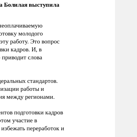
ла Болилая выступила
 неоплачиваемую
готовку молодого
ту работу. Это вопрос
ки кадров. И, в
– приводит слова
еральных стандартов.
низации работы и
ия между регионами.
ентов подготовки кадров
этом участие в
избежать переработок и