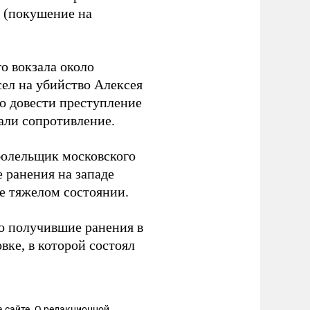
РФ (покушение на
о вокзала около
ел на убийство Алексея
ко довести преступление
зали сопротивление.
болельщик московского
 ранения на западе
е тяжелом состоянии.
о получившие ранения в
вке, в которой состоял
 сайте. О редакционной