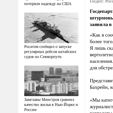
Госдеп: Ро
потеряли надежду на США
Госдепарт
штурмовых
заявила в
«Как я соо
более того
Росатом сообщил о запуске
Я лишь ска
регулярных рейсов китайских
вертолетн
судов по Севморпути
населения
для обстр
Представит
Бахрейн, 
Замглавы Минстроя сравнил
«Мы катего
качество жилья в Нью-Йорке и
журналист
России