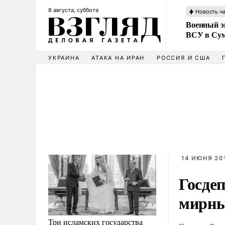
8 августа, суббота
Новость ч
Военный эк
ВСУ в Сум
УКРАИНА
АТАКА НА ИРАН
РОССИЯ И США
14 ИЮНЯ 201
Госде
мирны
Три исламских государства