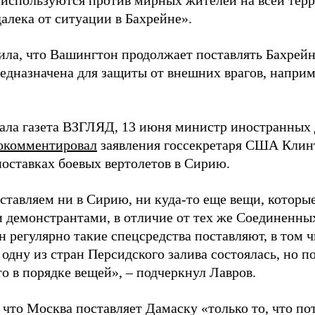
 используются против мирных жителей на всей тер
алека от ситуации в Бахрейне».
ила, что Вашингтон продолжает поставлять Бахрейну
редназначена для защиты от внешних врагов, наприм
ала газета ВЗГЛЯД, 13 июня министр иностранных 
окомментировал
заявления госсекретаря США Клин
поставках боевых вертолетов в Сирию.
ставляем ни в Сирию, ни куда-то еще вещи, которы
 демонстрантами, в отличие от тех же Соединенных
н регулярно такие спецсредства поставляют, в том ч
 одну из стран Персидского залива состоялась, но 
о в порядке вещей», – подчеркнул Лавров.
 что Москва поставляет Дамаску «только то, что по