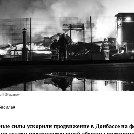
lii Stepanov
Басилая
ые силы ускорили продвижение в Донбассе на 
ния систем противовоздушной обороны противни