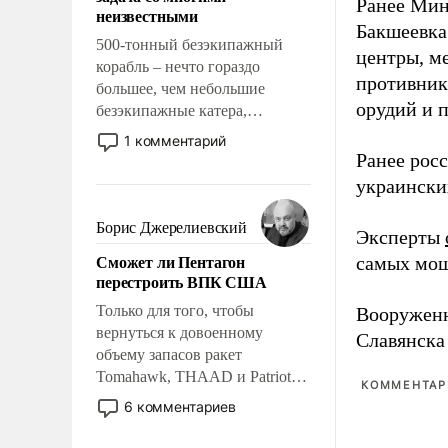
адаптироваться.
Ранее Мин
неизвестными
Бакшеевка
500-тонный безэкипажный
центры, м
корабль – нечто гораздо
противника
большее, чем небольшие
орудий и 
безэкипажные катера,
применение которых уже
1 комментарий
стало обыденностью. Задача по
Ранее рос
созданию такого корабля очень
украински
сложна и амбициозна. Однако
и ее реализация радикально
Борис Джерелиевский
Эксперты
поднимет наши боевые
Сможет ли Пентагон
самых мощ
возможности.
перестроить ВПК США
Только для того, чтобы
Вооружен
вернуться к довоенному
Славянска
объему запасов ракет
Tomahawk, THAAD и Patriot
КОММЕНТАРИ
США потребуется более трех
6 комментариев
лет. Даже небольшая война с
Ираном опустошила