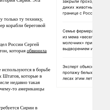
ритории Сирии. Эта
закрыли проходы для
диких животных на
границе с Россией
 только ту технику,
ер корабли береговой
Семье фермера Уолкер
из мема «веселый
молочник» пригрозили
дел России Сергей
выдворением из Росси
тон, которая
обвинила
Эксперт объяснил
е используются в борьбе
пропажу белых грибов 
 Штатов, которые в
лесах этим летом
исле недавно такая
почему-то американцы
требуется Сирии в