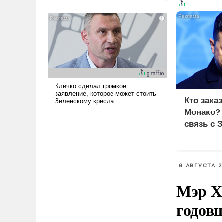
американские арсеналы.
Сложившаяся ситуация
означает многолетний период
уязвимости США, например,
перед Китаем.
Кто зака
Монако?
связь с 
6 АВГУСТА 2
Мэр Х
годов