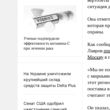
вертолеты
ситуация д
Она отмет
которая п
охраны.
Ученые подтвердили
эффективность витамина C
Как сообщ
при лечении рака
Лавров
пр
Москву
в 
«Мы не по
На Украине уничтожили
с мирными
крупнейший склад
этот регио
средств защиты Delta Plus
поставка в
считают эт
Сенат США одобрил
Он указал,
ужесточение санкций