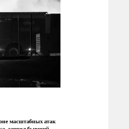
фоне масштабных атак
ка, заявил бывший