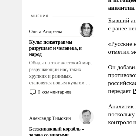
аналитик
МНЕНИЯ
Бывший ан
с ранее н
Ольга Андреева
Культ психотравмы
«Русские 
разрушает и человека, и
отметил э
народ
Обиды на этот жестокий мир,
Он добави
разрушающий нас, таких
противово
хрупких и ранимых,
российская
становятся новым культом,
постепенно вытесняя и
передает
Р
6 комментариев
отменяя традиционное
требование к человеку – быть
Аналитик 
мужественным и твердым под
поскольку
ударами судьбы, брать на себя
Александр Тимохин
контроля н
ответственность, помогать
Безэкипажный корабль –
слабым, идти вперед и
задача со многими