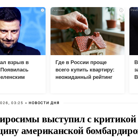
i
i
зал взрыв в
Где в России проще
В
 Появилась
всего купить квартиру:
з
Зеленским
неожиданный рейтинг
В
Г
026, 03:25 •
НОВОСТИ ДНЯ
иросимы выступил с критикой 
щину американской бомбардир