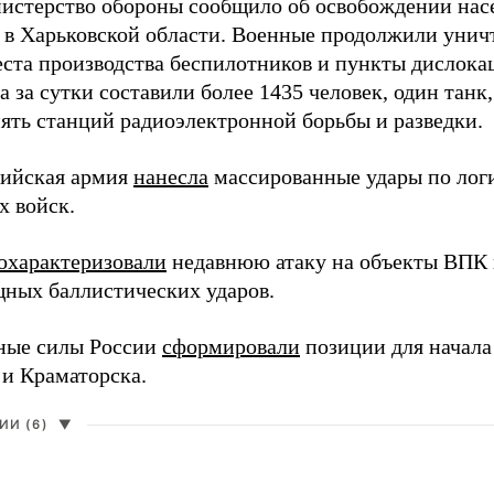
истерство обороны сообщило об освобождении нас
 в Харьковской области. Военные продолжили унич
еста производства беспилотников и пункты дислока
 за сутки составили более 1435 человек, один танк
пять станций радиоэлектронной борьбы и разведки.
сийская армия
нанесла
массированные удары по лог
х войск.
охарактеризовали
недавнюю атаку на объекты ВПК в
ных баллистических ударов.
ные силы России
сформировали
позиции для начала
 и Краматорска.
И (6)
▼