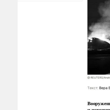
@ REUTERS/Anato
Tекст:
Вера 
Вооруженн
и истоще