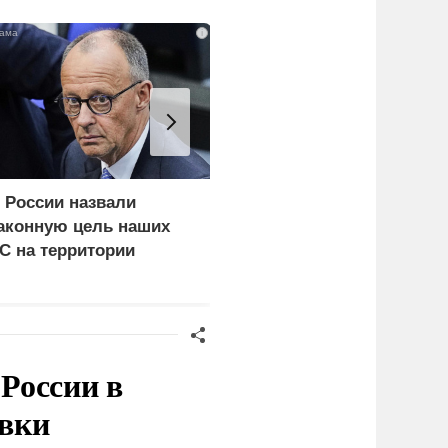
i
 России назвали
Украина и Финляндия
аконную цель наших
объединились для
С на территории
"сокрушительных
ермании
санкций" против России
России в
овки