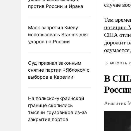
случае во
против России и Ирана
Тем време
позицию 
Маск запретил Киеву
использовать Starlink для
США отлич
ударов по России
дорожит вл
одумается,
Суд признал законным
5 АВГУСТА 2
снятие партии «Яблоко» с
В США
выборов в Карелии
Росси
На польско-украинской
Аналитик М
границе скопились
тысячи грузовиков из-за
закрытия портов