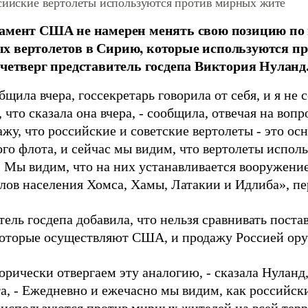
ссийские вертолеты используются против мирных жите
амент США не намерен менять свою позицию по
 вертолетов в Сирию, которые используются п
 четверг представитель госдепа Виктория Нуланд
бщила вчера, госсекретарь говорила от себя, и я не
, что сказала она вчера, - сообщила, отвечая на воп
жу, что российские и советские вертолеты - это ос
ого флота, и сейчас мы видим, что вертолеты испол
. Мы видим, что на них устанавливается вооружение
елов населения Хомса, Хамы, Латакии и Идлиба», п
ель госдепа добавила, что нельзя сравнивать поста
которые осуществляют США, и продажу Россией ор
рически отвергаем эту аналогию, - сказала Нуланд,
а, - Ежедневно и ежечасно мы видим, как российски