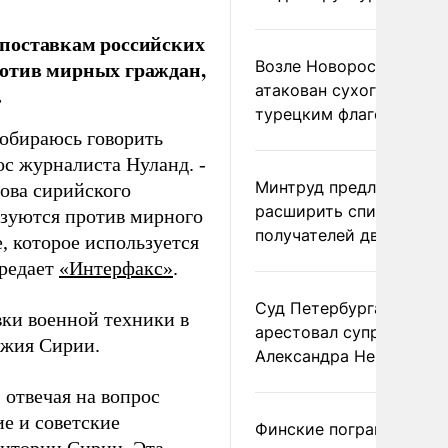
 поставкам российских
ротив мирных граждан,
Возле Новороссийска
атакован сухогруз под
.
турецким флагом
 собираюсь говорить
рос журналиста Нуланд. -
Минтруд предложил
нова сирийского
расширить список
ьзуются против мирного
получателей двух пенс
, которое используется
ередает
«Интерфакс»
.
Суд Петербурга заочно
вки военной техники в
арестовал супругу
ужия Сирии.
Александра Невзорова
 отвечая на вопрос
е и советские
Финские пограничники