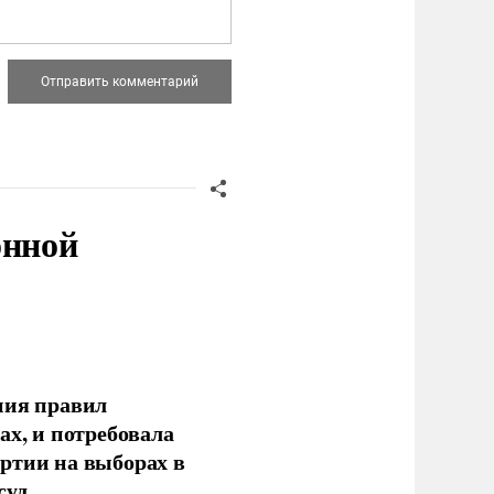
онной
ния правил
ах, и потребовала
ртии на выборах в
уд.