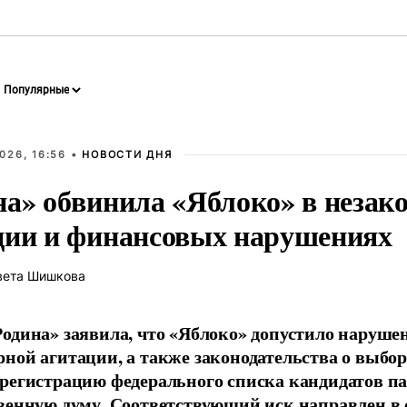
026, 16:56 •
НОВОСТИ ДНЯ
на» обвинила «Яблоко» в незак
ции и финансовых нарушениях
вета Шишкова
одина» заявила, что «Яблоко» допустило наруше
ной агитации, а также законодательства о выбор
регистрацию федерального списка кандидатов па
венную думу. Соответствующий иск направлен в с