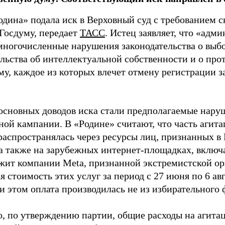
одина» подала иск в Верховный суд с требованием с
 Госдуму, передает
ТАСС
. Истец заявляет, что «адм
многочисленные нарушения законодательства о выбор
ельства об интеллектуальной собственности и о про
му, каждое из которых влечет отмену регистрации 
основных доводов иска стали предполагаемые нару
ной кампании. В «Родине» считают, что часть агит
распространялась через ресурсы лиц, признанных 
 а также на зарубежных интернет-площадках, включа
жит компании Meta, признанной экстремистской ор
 стоимость этих услуг за период с 27 июня по 6 ав
и этом оплата производилась не из избирательного 
о, по утверждению партии, общие расходы на агит