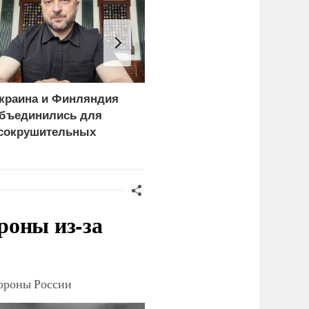
краина и Финляндия
Пощечина всей системе
бъединились для
правосудия: что
сокрушительных
натворил сын
анкций" против России
украинского олигарха
роны из-за
тороны России