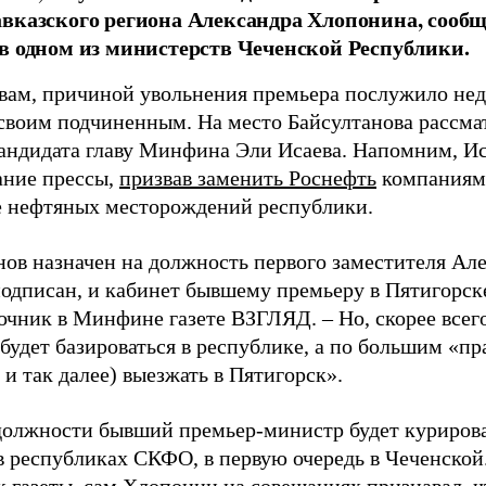
вказского региона Александра Хлопонина, сооб
в одном из министерств Чеченской Республики.
овам, причиной увольнения премьера послужило нед
своим подчиненным. На место Байсултанова рассмат
кандидата главу Минфина Эли Исаева. Напомним, Иса
ание прессы,
призвав заменить Роснефть
компаниями
е нефтяных месторождений республики.
нов назначен на должность первого заместителя Ал
подписан, и кабинет бывшему премьеру в Пятигорск
очник в Минфине газете ВЗГЛЯД. – Но, скорее всего
будет базироваться в республике, а по большим «пр
и так далее) выезжать в Пятигорск».
должности бывший премьер-министр будет куриров
в республиках СКФО, в первую очередь в Чеченской