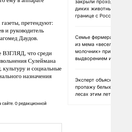
то ему в аппарате
закрыли проходы для
диких животных на
границе с Россией
 газеты, претендуют:
ев
и руководитель
Семье фермера Уолкер
агомед Даудов.
из мема «веселый
молочник» пригрозили
е ВЗГЛЯД, что среди
выдворением из Росси
 увольнения Сулеймана
, культуру и социальные
иального назначения
Эксперт объяснил
пропажу белых грибов 
лесах этим летом
 сайте. О редакционной