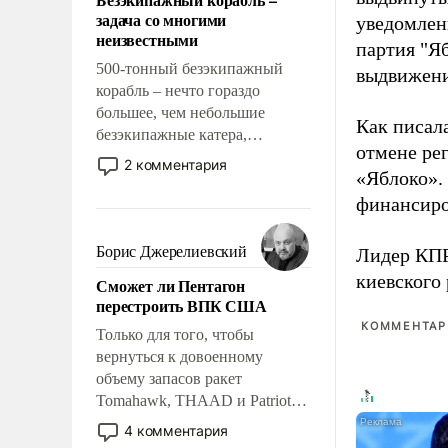
слабым, идти вперед и
задача со многими
уведомлени
адаптироваться.
неизвестными
партия "Я
500-тонный безэкипажный
выдвижения
корабль – нечто гораздо
большее, чем небольшие
Как писал
безэкипажные катера,
отмене ре
применение которых уже
2 комментария
«Яблоко».
стало обыденностью. Задача по
созданию такого корабля очень
финансиро
сложна и амбициозна. Однако
и ее реализация радикально
Борис Джерелиевский
Лидер КП
поднимет наши боевые
киевского
Сможет ли Пентагон
возможности.
перестроить ВПК США
КОММЕНТАРИ
Только для того, чтобы
вернуться к довоенному
объему запасов ракет
Tomahawk, THAAD и Patriot
США потребуется более трех
4 комментария
лет. Даже небольшая война с