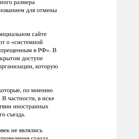
ного размера
основанием для отмены
фициальном сайте
ют о «системной
апрещенным в РФ». В
ткрытом доступе
организации, которую
которые, по мнению
В частности, в иске
тствии иностранных
о съезда.
век не являлись
проведения съезда