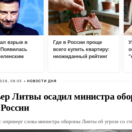
зал взрыв в
Где в России проще
У
 Появилась
всего купить квартиру:
о
Зеленским
неожиданный рейтинг
"
с
026, 08:35 •
НОВОСТИ ДНЯ
ер Литвы осадил министра обо
 России
 опроверг слова министра обороны Ливты об угрозе со с