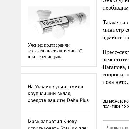
собеседник
необходим
Также на 
министр с
администр
Ученые подтвердили
эффективность витамина C
Пресс-сек
при лечении рака
заместите
Вагапова,
вопросы. 
пока нет»,
На Украине уничтожили
крупнейший склад
средств защиты Delta Plus
Вы можете к
политике по 
Маск запретил Киеву
использовать Starlink для