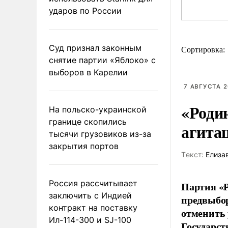
ударов по России
Суд признал законным
Сортировка:
снятие партии «Яблоко» с
выборов в Карелии
7 АВГУСТА 2
«Роди
На польско-украинской
границе скопились
агита
тысячи грузовиков из-за
закрытия портов
Tекст:
Елиза
Россия рассчитывает
Партия «Р
заключить с Индией
предвыбор
контракт на поставку
отменить 
Ил-114-300 и SJ-100
Государст