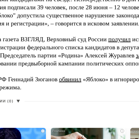
я подписали 39 человек, после 28 июня – 12 челов
блоко" допустила существенное нарушение законода
 и регистрации», – говорится в исковом заявлении
а газета ВЗГЛЯД, Верховный суд России
получил
ис
гистрации федерального списка кандидатов в депут
 Председатель партии «Родина» Алексей Журавлев
з
вании предвыборной кампании политических оппо
РФ Геннадий Зюганов
обвинил
«Яблоко» в игнорир
 режима.
И (0)
▼
i
i