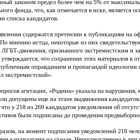
нный законом предел более чем на 5% от максималь
ного фонда, что, как отмечается в иске, является 
ии списка кандидатов.
аявлении содержатся претензии к публикациям на о
 По мнению истца, некоторые из них свидетельству
 ЛГБТ-движения, признанного экстремистским и з
 утверждается, что сохранение этих материалов в о
«публичным оправданием и пропагандой идеологии 
ал экстремистской».
просов агитации, «Родина» указала на нарушения, 
ыли допущены еще на этапе выдвижения кандидатов. 
 что у 218 из 269 кандидатов уведомления об отсу
активов были подписаны до проведения предвыборног
разом, на момент подписания уведомлений 218 чело
ми кандидатами на съезде. Непосредственно в дни 