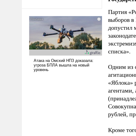
Партия «Р
выборов в
допустил 
законодат
экстремиз
списка».
Одним из 
агитацион
«Яблока» 
агентами,
(принадле
Совокупная
рублей, пр
Кроме тог