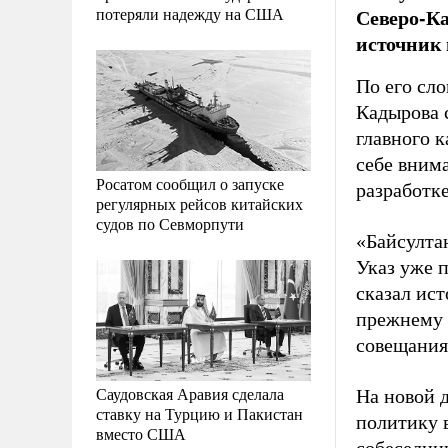
потеряли надежду на США
Северо-Ка
источник 
По его сл
Кадырова 
главного 
себе вним
Росатом сообщил о запуске
разработк
регулярных рейсов китайских
судов по Севморпути
«Байсулта
Указ уже 
сказал ист
прежнему 
совещания 
Саудовская Аравия сделала
На новой 
ставку на Турцию и Пакистан
политику 
вместо США