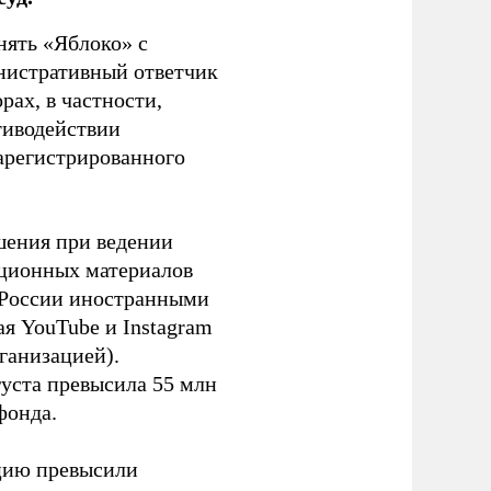
нять «Яблоко» с
инистративный ответчик
ах, в частности,
тиводействии
зарегистрированного
шения при ведении
ационных материалов
в России иностранными
я YouTube и Instagram
ганизацией).
густа превысила 55 млн
фонда.
ацию превысили