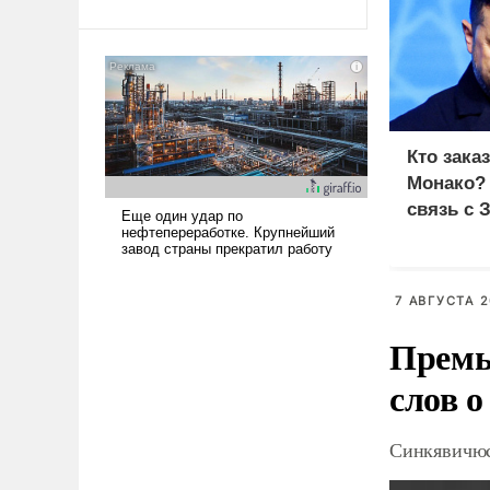
Ираном опустошила
американские арсеналы.
Сложившаяся ситуация
означает многолетний период
уязвимости США, например,
перед Китаем.
Кто зака
Монако?
связь с 
7 АВГУСТА 2
Премь
слов о
Синкявичюс