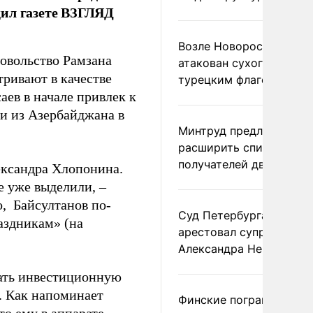
щил газете ВЗГЛЯД
Возле Новороссийска
овольство Рамзана
атакован сухогруз под
ривают в качестве
турецким флагом
ев в начале привлек к
 из Азербайджана в
Минтруд предложил
расширить список
получателей двух пенс
ександра Хлопонина.
е уже выделили, –
,
Байсултанов по-
Суд Петербурга заочно
аздникам» (на
арестовал супругу
Александра Невзорова
ать инвестиционную
. Как напоминает
Финские пограничники