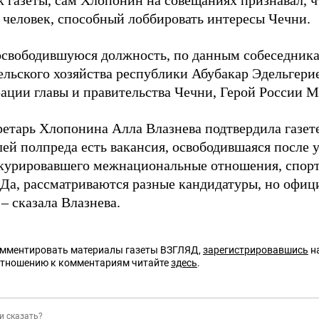
 газеты, сам Х
лопонин на совещаниях признавал, ч
 человек, способный лоббировать интересы Чечни.
освободившуюся должность, по данным собеседника
ельского хозяйства республики
Абубакар Эдельгери
ации главы и правительства Чечни, Герой России М
ретарь Хлопонина Алла Влазнева подтвердила газет
лей полпреда есть вакансия, освободившаяся после
 курировавшего межнациональные отношения, спорт
«Да, рассматриваются разные кандидатуры, но офиц
 – сказала Влазнева.
омментировать материалы газеты ВЗГЛЯД,
зарегистрировавшись
на
отношению к комментариям читайте
здесь
.