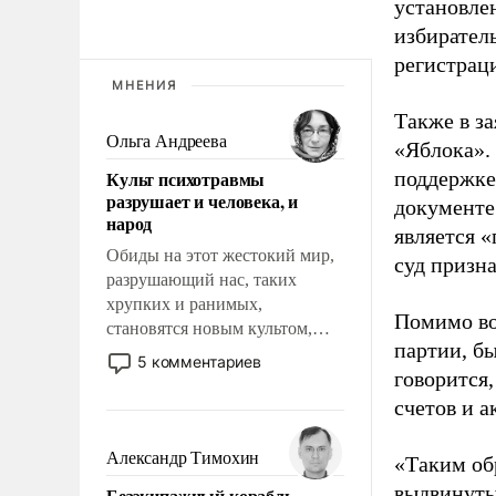
установле
избиратель
регистрац
МНЕНИЯ
Также в з
Ольга Андреева
«Яблока».
Культ психотравмы
поддержке
разрушает и человека, и
документе
народ
является 
Обиды на этот жестокий мир,
суд призн
разрушающий нас, таких
хрупких и ранимых,
Помимо во
становятся новым культом,
партии, б
постепенно вытесняя и
5 комментариев
говорится,
отменяя традиционное
требование к человеку – быть
счетов и 
мужественным и твердым под
ударами судьбы, брать на себя
Александр Тимохин
«Таким об
ответственность, помогать
выдвинуты
Безэкипажный корабль –