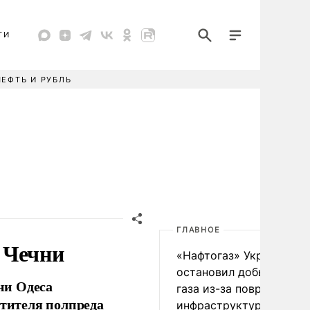
ТИ
НЕФТЬ И РУБЛЬ
ГЛАВНОЕ
 Чечни
«Нафтогаз» Украины
остановил добычу нефт
ни Одеса
газа из-за повреждения
стителя полпреда
инфраструктуры