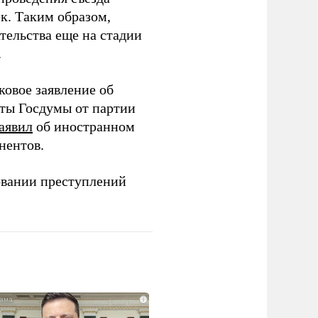
ек. Таким образом,
тельства еще на стадии
.
ковое заявление об
аты Госдумы от партии
аявил
об иностранном
нентов.
овании преступлений
i