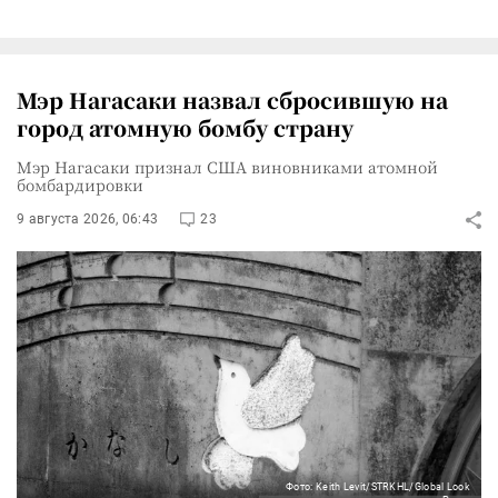
Мэр Нагасаки назвал сбросившую на
город атомную бомбу страну
Мэр Нагасаки признал США виновниками атомной
бомбардировки
9 августа 2026, 06:43
23
Фото: Keith Levit/STRKHL/Global Look