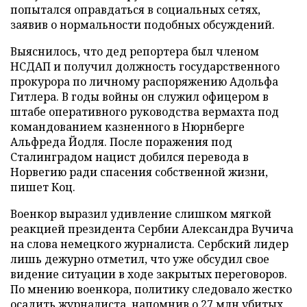
попытался оправдаться в социальных сетях,
заявив о нормальности подобных обсуждений.
Выяснилось, что дед репортера был членом
НСДАП и получил должность государственного
прокурора по личному распоряжению Адольфа
Гитлера. В годы войны он служил офицером в
штабе оперативного руководства вермахта под
командованием казненного в Нюрнберге
Альфреда Йодля. После поражения под
Сталинградом нацист добился перевода в
Норвегию ради спасения собственной жизни,
пишет Коц.
Военкор выразил удивление слишком мягкой
реакцией президента Сербии Александра Вучича
на слова немецкого журналиста. Сербский лидер
лишь дежурно отметил, что уже обсудил свое
видение ситуации в ходе закрытых переговоров.
По мнению военкора, политику следовало жестко
осадить журналиста, напомнив о 27 млн убитых