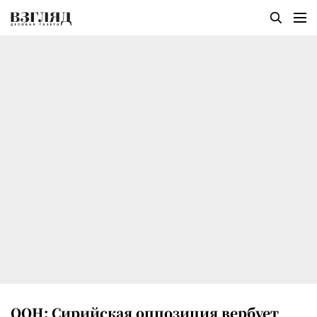
ООН: Сирийская оппозиция вербует