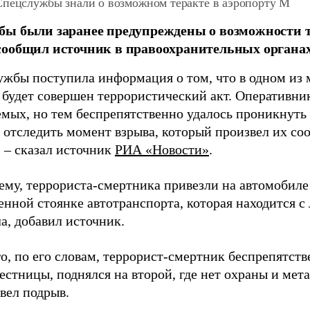
Спецслужбы знали о возможном теракте в аэропорту М
ы были заранее предупреждены о возможности т
ообщил источник в правоохранительных органах
ужбы поступила информация о том, что в одном из 
 будет совершен террористический акт. Оперативни
емых, но тем беспрепятственно удалось проникнуть
, отследить момент взрыва, который произвел их со
, – сказал источник
РИА «Новости»
.
сему, террориста-смертника привезли на автомобиле
енной стоянке автотранспорта, которая находится с
а, добавил источник.
го, по его словам, террорист-смертник беспрепятст
естницы, поднялся на второй, где нет охраны и мет
вел подрыв.