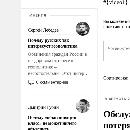
#{video1}
МНЕНИЯ
Вы можете к
политике по 
Сергей Лебедев
Почему русских так
интересует геополитика
Обвинения граждан России в
нездоровом интересе к
геополитике –
несостоятельны. Этот интерес
Сортировка:
рационален и прагматичен. Он
0 комментариев
обусловлен тысячелетним
опытом выживания в крайне
непростых условиях и
8 АВГУСТА 2
фундаментальным знанием,
Дмитрий Губин
Обслу
что мировая политика имеет
Почему «объясняющий
свойство заявляться на порог
потер
класс» не может ничего
нашего дома.
объяснить