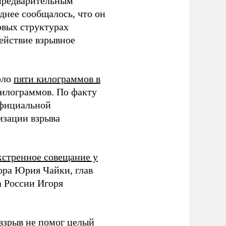
 предварительным
зднее сообщалось, что он
овых структурах
ействие взрывное
оло
пяти килограммов в
килограммов. По факту
официальной
изации взрыва
кстренное совещание у
ора Юрия Чайки, глав
 России Игоря
 взрыв не помог целый