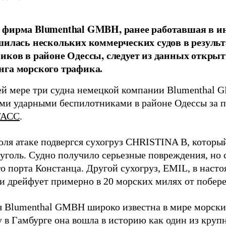
фирма Blumenthal GMBH, ранее работавшая в ин
шилась нескольких коммерческих судов в результ
иков в районе Одессы, следует из данных открыт
га морского трафика.
й мере три судна немецкой компании Blumenthal
ми ударными беспилотниками в районе Одессы за п
ТАСС
.
юля атаке подвергся сухогруз CHRISTINA B, котор
 уголь. Судно получило серьезные повреждения, но 
о порта Констанца. Другой сухогруз, EMIL, в наст
и дрейфует примерно в 20 морских милях от побер
 Blumenthal GMBH широко известна в мире морских
у в Гамбурге она вошла в историю как один из кру