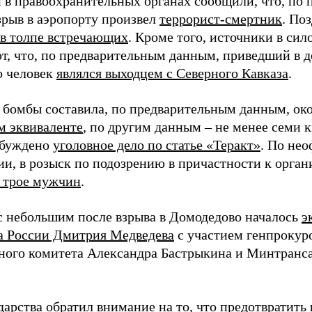
 в правоохранительных органах сообщили, что, по
зрыв в аэропорту произвел
террорист-смертник
. По
 в толпе встречающих
. Кроме того, источники в сил
т, что, по предварительным данным, приведший в д
о человек
являлся выходцем с Северного Кавказа
.
бомбы составила, по предварительным данным, ок
м эквиваленте
, по другим данным – не менее семи 
збуждено
уголовное дело по статье «Теракт»
. По не
и, в розыск по подозрению в причастности к орган
 трое мужчин
.
 с небольшим после взрыва в Домодедово началось
э
а России Дмитрия Медведева
с участием генпрокур
ного комитета Александра Бастрыкина и Минтранса
дарства обратил внимание на то, что предотвратить