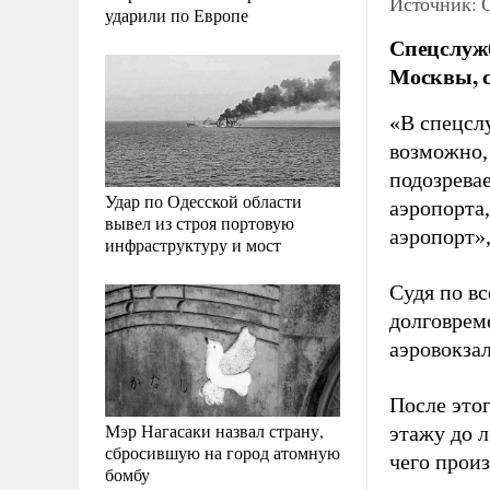
Источник: 
ударили по Европе
Спецслужб
Москвы, с
«В спецсл
возможно,
подозрева
Удар по Одесской области
аэропорта
вывел из строя портовую
аэропорт»
инфраструктуру и мост
Судя по в
долговрем
аэровокзал
После это
Мэр Нагасаки назвал страну,
этажу до л
сбросившую на город атомную
чего произ
бомбу