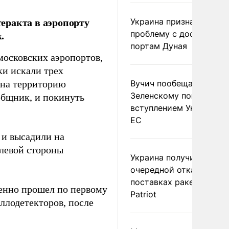
еракта в аэропорту
Украина признала
.
проблему с доступом к
портам Дуная
московских аэропортов,
ки искали трех
 на территорию
Вучич пообещал
Зеленскому помочь со
общник, и покинуть
вступлением Украины в
ЕС
 и высадили на
 левой стороны
Украина получила
очередной отказ в
поставках ракет для
венно прошел по первому
Patriot
аллодетекторов, после