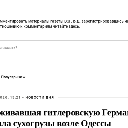
омментировать материалы газеты ВЗГЛЯД,
зарегистрировавшись
на
отношению к комментариям читайте
здесь
.
026, 15:21 •
НОВОСТИ ДНЯ
живавшая гитлеровскую Герма
яла сухогрузы возле Одессы