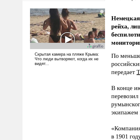
сложна и амбициозна. Однако
и ее реализация радикально
Немецкая 
поднимет наши боевые
рейха, ли
возможности.
беспилотн
мониторин
По меньше
российски
передает
В конце и
перевозил
румынског
экипажем 
«Компания
в 1901 год