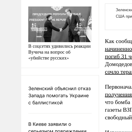
Как сообщ
В соцсетях удивились реакции
начиненно
Вучича на вопрос об
погиб 31 
«убийстве русских»
Домодедов
сочло тер
Первонача
Зеленский объяснил отказ
получения
Запада помогать Украине
что бомба
с баллистикой
газеты ВЗ
свободный
В Киеве заявили о
серьезном повреждении