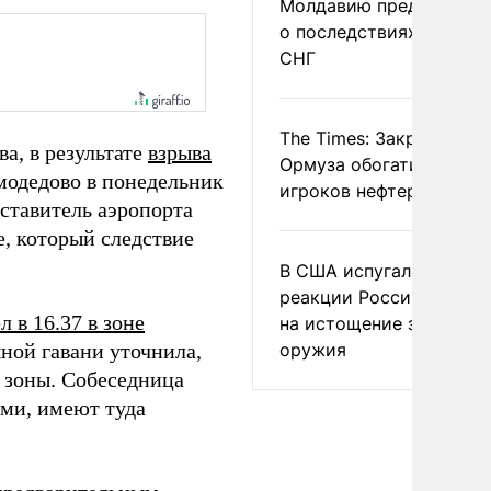
Молдавию предупреди
о последствиях выхода
СНГ
The Times: Закрытие
а, в результате
взрыва
Ормуза обогатило новы
модедово в понедельник
игроков нефтерынка
ставитель аэропорта
, который следствие
В США испугались
реакции России и Кита
 в 16.37 в зоне
на истощение запасов
ной гавани уточнила,
оружия
й зоны. Собеседница
ами, имеют туда