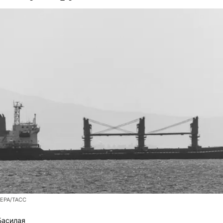
/EPA/ТАСС
Басилая