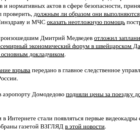
в и нормативных актов в сфере безопасности, приня
л проверить,
должным ли образом они выполняются
Минздраву и МЧС
оказать неотложную помощь
пост
 произошедшим Дмитрий Медведев
отложил заплани
Всемирный экономический форум в швейцарском Да
 основным докладчиком
.
ание взрыва
передано в главное следственное управ
России.
в аэропорту Домодедово
подняли цены за поездку 
 в Интернете стали появляться первые видеокадры с
обраны газетой ВЗГЛЯД
в этой новости
.