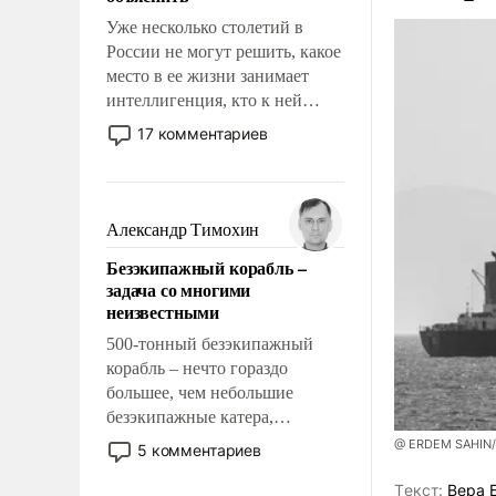
Уже несколько столетий в
России не могут решить, какое
место в ее жизни занимает
интеллигенция, кто к ней
принадлежит, а кого из нее
17 комментариев
исключили с правом
восстановления и без оного. И
чем она отличается от просто
образованных людей. Иногда
Александр Тимохин
казалось, что эти вопросы
Безэкипажный корабль –
решены раз и навсегда, но –
задача со многими
нет, не решены.
неизвестными
500-тонный безэкипажный
корабль – нечто гораздо
большее, чем небольшие
безэкипажные катера,
применение которых уже
@ ERDEM SAHIN
5 комментариев
стало обыденностью. Задача по
созданию такого корабля очень
Tекст:
Вера 