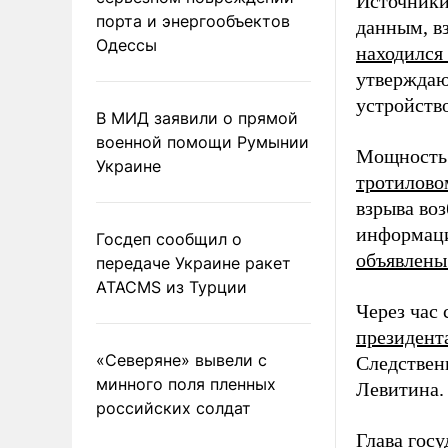
Источники
порта и энергообъектов
данным, в
Одессы
находился
утверждаю
устройств
В МИД заявили о прямой
военной помощи Румынии
Мощность 
Украине
тротилово
взрыва во
информаци
Госдеп сообщил о
объявлены
передаче Украине ракет
ATACMS из Турции
Через час
президент
«Северяне» вывели с
Следствен
минного поля пленных
Левитина.
российских солдат
Глава госу