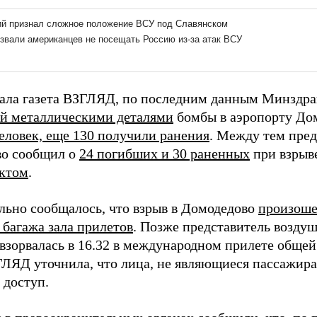
ала газета ВЗГЛЯД, по последним данным Минздрав
й металлическими деталями
бомбы в аэропорту До
человек, еще 130 получили ранения
. Между тем пред
о сообщил о
24 погибших и 30 раненных
при взрыве
актом
.
льно сообщалось, что взрыв в Домодедово
произошел
 багажа зала прилетов
. Позже представитель воздуш
 взорвалась в 16.32 в международном прилете обще
ГЛЯД уточнила, что лица, не являющиеся пассажир
 доступ.