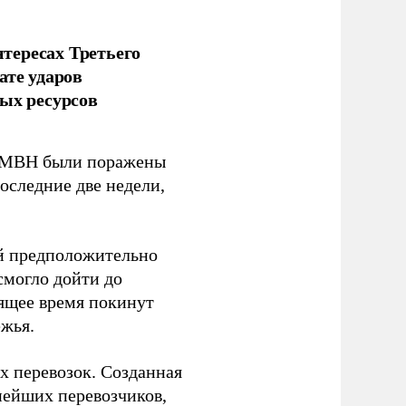
тересах Третьего
ате ударов
ых ресурсов
 GMBH были поражены
оследние две недели,
ый предположительно
смогло дойти до
оящее время покинут
ежья.
 перевозок. Созданная
пнейших перевозчиков,