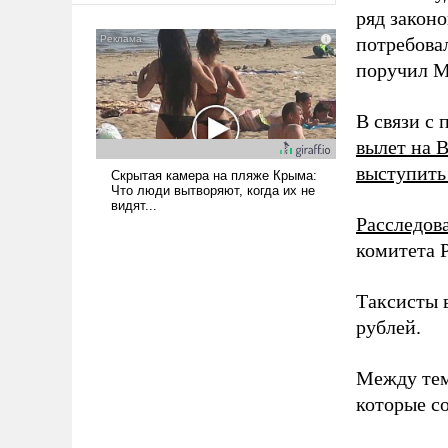
ряд законо
потребова
поручил 
В связи с
вылет на 
выступить
Расследов
комитета 
Таксисты 
рублей.
Между тем
которые с