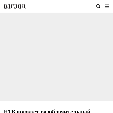
НТВ покажет разоблачительный