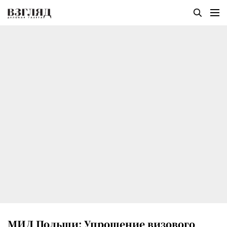
МИД Польши: Упрощение визового