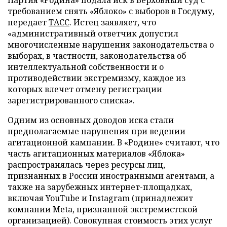
Партия «Родина» подала иск в Верховный суд с
требованием снять «Яблоко» с выборов в Госдуму,
передает
ТАСС
. Истец заявляет, что
«административный ответчик допустил
многочисленные нарушения законодательства о
выборах, в частности, законодательства об
интеллектуальной собственности и о
противодействии экстремизму, каждое из
которых влечет отмену регистрации
зарегистрированного списка».
Одним из основных доводов иска стали
предполагаемые нарушения при ведении
агитационной кампании. В «Родине» считают, что
часть агитационных материалов «Яблока»
распространялась через ресурсы лиц,
признанных в России иностранными агентами, а
также на зарубежных интернет-площадках,
включая YouTube и Instagram (принадлежит
компании Meta, признанной экстремистской
организацией). Совокупная стоимость этих услуг