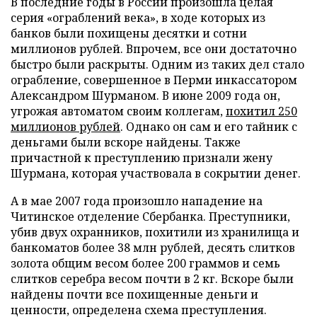
В последние годы в России произошла целая
серия «ограблений века», в ходе которых из
банков были похищены десятки и сотни
миллионов рублей. Впрочем, все они достаточно
быстро были раскрыты. Одним из таких дел стало
ограбление, совершенное в Перми инкассатором
Александром Шурманом. В июне 2009 года он,
угрожая автоматом своим коллегам,
похитил 250
миллионов рублей
. Однако он сам и его тайник с
деньгами были вскоре найдены. Также
причастной к преступлению признали жену
Шурмана, которая участвовала в сокрытии денег.
А в мае 2007 года произошло нападение на
Читинское отделение Сбербанка. Преступники,
убив двух охранников, похитили из хранилища и
банкоматов более 38 млн рублей, десять слитков
золота общим весом более 200 граммов и семь
слитков серебра весом почти в 2 кг. Вскоре были
найдены почти все похищенные деньги и
ценности, определена схема преступления.