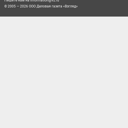
Пишите нам на
information@vz.ru
© 2005 — 2026 ООО Деловая газета «Взгляд»