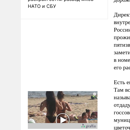
НАТО и СБУ
Дирек
внутре
Росси
прожив
пятизв
замети
в номе
его ра
Есть е
Там в
называ
отдад
госсов
муниц
цвето