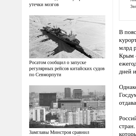
утечки мозгов
В пояс
курор
млрд р
Крым –
Росатом сообщил о запуске
ежего
регулярных рейсов китайских судов
дней и
по Севморпути
Однако
Госду
отдава
Росси
стран.
Замглавы Минстроя сравнил
котор