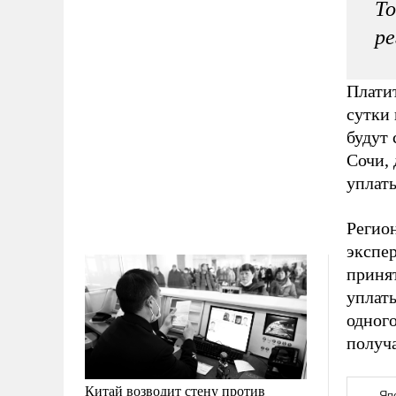
То
р
Платит
сутки 
будут
Сочи, 
уплат
Регион
экспе
принят
уплаты
одного
получ
Китай возводит стену против