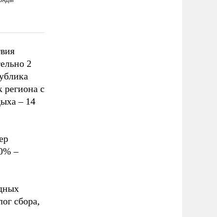
твия
ельно 2
публика
к региона с
ыха – 14
ер
70% –
адных
ог сбора,