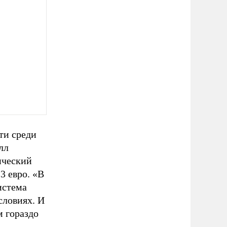
ти среди
лл
ический
 3 евро. «В
истема
словиях. И
 гораздо