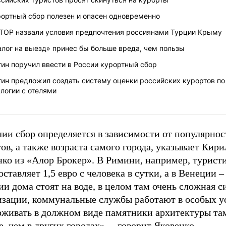
рортный сбор полезен и опасен одновременно
АТОР назвали условия предпочтения россиянами Турции Крыму
лог на выезд» принес бы больше вреда, чем пользы
ин поручил ввести в России курортный сбор
тин предложил создать систему оценки российских курортов по
логии с отелями
ии сбор определяется в зависимости от популярнос
ов, а также возраста самого города, указывает Кири
нко из «Алор Брокер». В Римини, например, турист
оставляет 1,5 евро с человека в сутки, а в Венеции –
и дома стоят на воде, в целом там очень сложная с
изации, коммунальные службы работают в особых у
рживать в должном виде памятники архитектуры там
, чем в других городах», – говорит Яковенко.