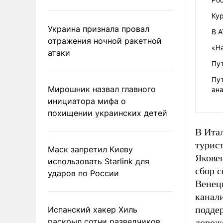
Ку
Украина признала провал
В 
отражения ночной ракетной
«На
атаки
Пут
Пу
Мирошник назвал главного
ана
инициатора мифа о
похищении украинских детей
В Итал
турист
Маск запретил Киеву
Якове
использовать Starlink для
сбор с
ударов по России
Венеци
канал
подде
Испанский хакер Хиль
раскрыл сотни разведчиков
дороже