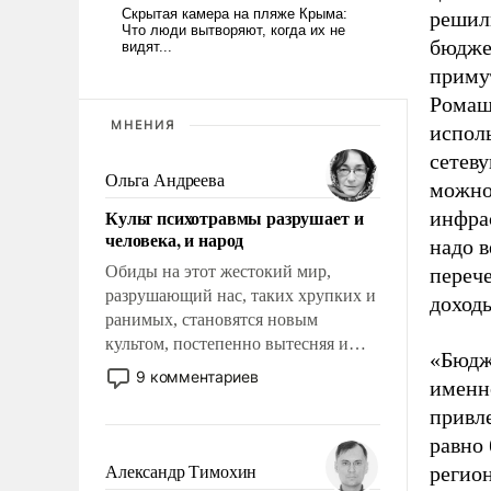
решили
бюдже
приму
Ромаш
МНЕНИЯ
исполь
сетеву
Ольга Андреева
можно 
Культ психотравмы разрушает и
инфра
человека, и народ
надо в
Обиды на этот жестокий мир,
перече
разрушающий нас, таких хрупких и
доходы
ранимых, становятся новым
культом, постепенно вытесняя и
«Бюдж
отменяя традиционное требование к
9 комментариев
именно
человеку – быть мужественным и
привле
твердым под ударами судьбы, брать
на себя ответственность, помогать
равно 
слабым, идти вперед и
регион
Александр Тимохин
адаптироваться.