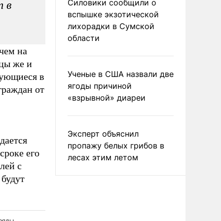
Силовики сообщили о
т в
вспышке экзотической
лихорадки в Сумской
области
 чем на
ицы же и
Ученые в США назвали две
рующиеся в
ягоды причиной
граждан от
«взрывной» диареи
Эксперт объяснил
дается
пропажу белых грибов в
сроке его
лесах этим летом
лей с
 будут