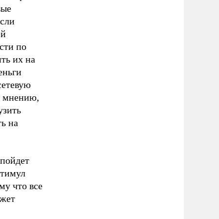
вые
если
ей
сти по
ть их на
еньги
сетевую
о мнению,
узить
ть на
 пойдет
стимул
му что все
джет