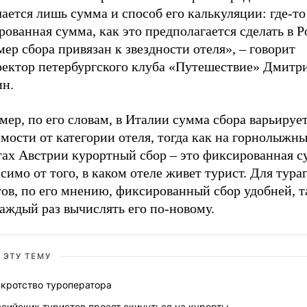
ается лишь сумма и способ его калькуляции: где-то
ованная сумма, как это предполагается сделать в Ро
мер сбора привязан к звездности отеля», – говорит
ректор петербургского клуба «Путешествие» Дмитр
ин.
ер, по его словам, в Италии сумма сбора варьирует
мости от категории отеля, тогда как на горнолыжн
тах Австрии курортный сбор – это фиксированная с
симо от того, в каком отеле живет турист. Для тура
ов, по его мнению, фиксированный сбор удобней, т
аждый раз вычислять его по-новому.
 ЭТУ ТЕМУ
нкротство туроператора
сийских туристов просят скинуться на курорты