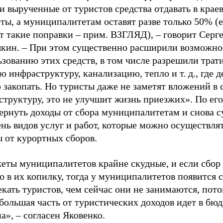
 вырученные от туристов средства отдавать в крае
ты, а муниципалитетам оставят разве только 50% (
т такие поправки – прим. ВЗГЛЯД), – говорит Серг
кин. – При этом существенно расширили возможно
зованию этих средств, в том числе разрешили трати
ю инфраструктуру, канализацию, тепло и т. д., где д
закопать. Но туристы даже не заметят вложений в 
структуру, это не улучшит жизнь приезжих». По ег
ернуть доходы от сбора муниципалитетам и снова с
нь видов услуг и работ, которые можно осуществля
 от курортных сборов.
еты муниципалитетов крайне скудные, и если сбор
 в их копилку, тогда у муниципалитетов появится 
кать туристов, чем сейчас они не занимаются, пото
большая часть от туристических доходов идет в бю
а», – согласен Яковенко.