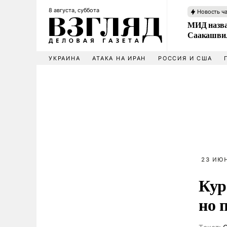
8 августа, суббота
Новость ч
МИД назва
Саакашвил
УКРАИНА
АТАКА НА ИРАН
РОССИЯ И США
23 ИЮН
Кур
но 