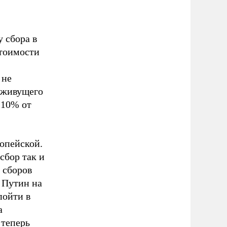
 сбора в
стоимости
 не
, живущего
е 10% от
опейской.
сбор так и
 сборов
 Путин на
пойти в
а
 теперь