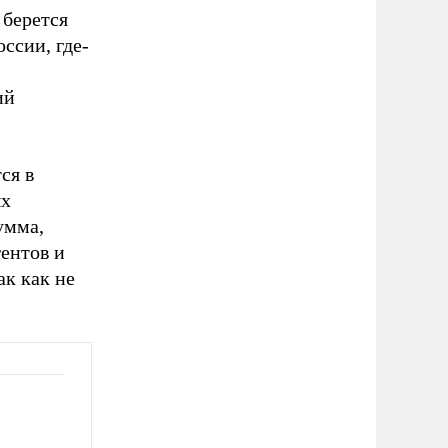
 берется
ссии, где-
ий
ся в
ых
умма,
гентов и
ак как не