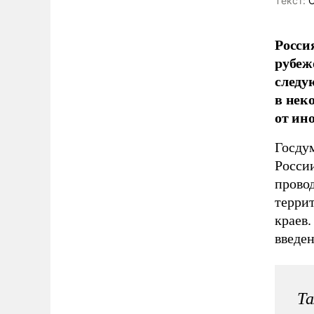
Tекст:
О
Росси
рубеж
следу
в нек
от ин
Госдум
России
провод
терри
краев.
введен
Та