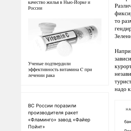
качество жилья в Нью-Йорке и
Различ
России
фиксир
то раз
генди
Зелен
Наприм
зависи
Ученые подтвердили
курор
эффективность витамина C при
незави
лечении рака
турист
надо к
ВС России поразили
НА
производителя ракет
«Фламинго» завод «Файер
ба
Пойнт»
Рос