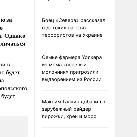
ую за
Боец «Севера» рассказал
о
о детских лагерях
х. Однако
террористов на Украине
тличаться
Семье фермера Уолкера
ии в
из мема «веселый
нт будет
молочник» пригрозили
выдворением из России
на
опольского
 будет
Максим Галкин добавил в
зарубежный райдер
пирожки, хрен и морс