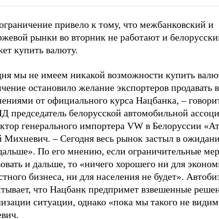
ограничение привело к тому, что межбанковский и
ржевой рынки во вторник не работают и белорусски
жет купить валюту.
дня мы не имеем никакой возможности купить валю
ичение остановило желание экспортеров продавать 
нениями от официального курса Нацбанка,
–
говорит
Д председатель белорусской автомобильной ассоц
ектор генерального импортера VW в Белоруссии «А
й Михневич.
–
Сегодня весь рынок застыл в ожидани
 дальше». По его мнению, если ограничительные ме
овать и дальше, то «ничего хорошего ни для эконом
стного бизнеса, ни для населения не будет». Автоби
итывает, что Нацбанк предпримет взвешенные решен
изации ситуации, однако «пока мы такого не видим
вич.