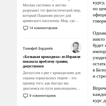
курсу,
Москва системно и жестко
по цен
разрушает тот фантастический мир,
офици
который Пашинян рисует для
говори
армянского населения. Мир, где
этому населению все должны
14 комментариев
просто по определению, где его
Однако
политические прожекты будут
никто 
беспрекословно оплачиваться за
будет 
счет российских
Тимофей Бордачёв
импор
налогоплательщиков и где за свои
«Большая крокодила» из Израиля
уходит
поступки не нужно отвечать.
показала проблему границ
остатк
допустимого
в Бело
Дискуссия о рве с крокодилами для
и стр
охраны израильских тюрем – это
пример того, как быстро мы
Впроч
двигаемся по пути революционных
изменений. То, что несколько лет
каждой
9 комментариев
назад было образом для
курс д
псевдонаучной фантастики, стало