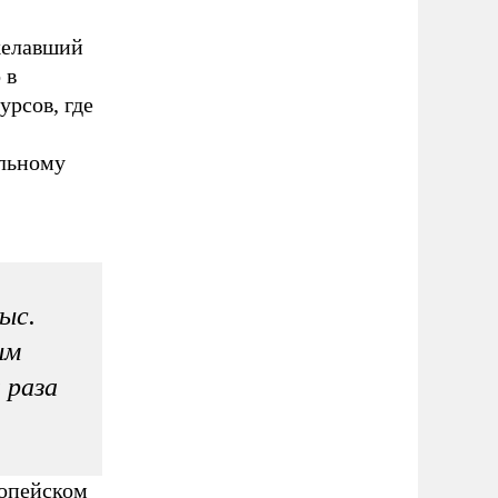
желавший
 в
рсов, где
альному
ыс.
ым
 раза
ропейском