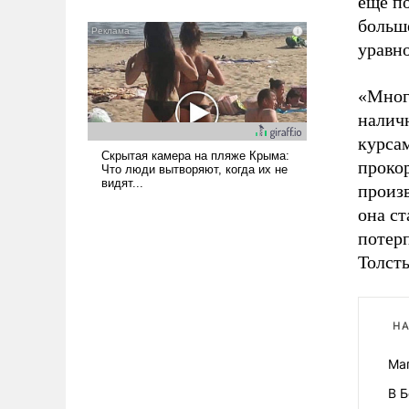
еще по
всерьез обсуждаемой идеей.
больше
уравн
«Мног
наличн
курсам
проко
произв
она ст
потерп
Толст
НА
Ма
В 