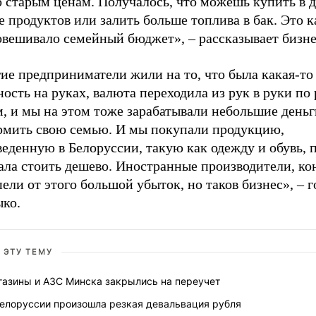
 старым ценам. Получалось, что можешь купить в д
 продуктов или залить больше топлива в бак. Это к
овешивало семейный бюджет»,
–
рассказывает бизн
ие предприниматели жили на то, что была какая-то
ость на руках, валюта переходила из рук в руки по
, и мы на этом тоже зарабатывали небольшие деньг
рмить свою семью. И мы покупали продукцию,
еденную в Белоруссии, такую как одежду и обувь, 
ала стоить дешево. Иностранные производители, ко
ели от этого большой убыток, но таков бизнес»,
–
г
ыко.
 ЭТУ ТЕМУ
газины и АЗС Минска закрылись на переучет
Белоруссии произошла резкая девальвация рубля