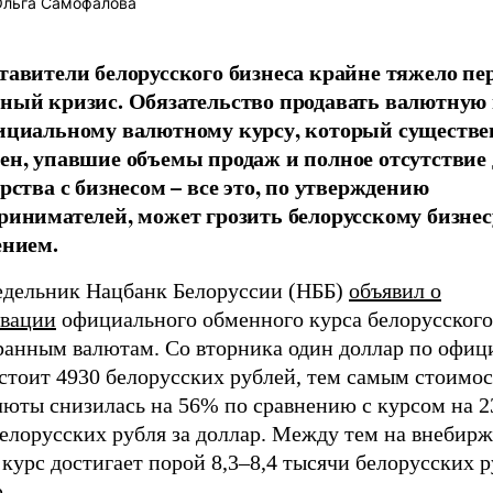
льга Самофалова
тавители белорусского бизнеса крайне тяжело п
ный кризис. Обязательство продавать валютную
ициальному валютному курсу, который существе
ен, упавшие объемы продаж и полное отсутствие
рства с бизнесом – все это, по утверждению
ринимателей, может грозить белорусскому бизне
ением.
едельник Нацбанк Белоруссии (НББ)
объявил о
ьвации
официального обменного курса белорусского
ранным валютам. Со вторника один доллар по офи
стоит 4930 белорусских рублей, тем самым стоимос
люты снизилась на 56% по сравнению с курсом на 2
белорусских рубля за доллар. Между тем на внебир
курс достигает порой 8,3–8,4 тысячи белорусских р
.