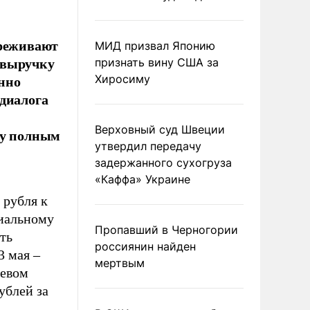
ереживают
МИД призвал Японию
 выручку
признать вину США за
нно
Хиросиму
 диалога
Верховный суд Швеции
су полным
утвердил передачу
задержанного сухогруза
«Каффа» Украине
 рубля к
циальному
Пропавший в Черногории
ть
россиянин найден
3 мая –
мертвым
жевом
ублей за