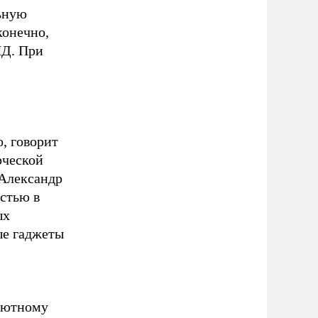
ьную
конечно,
ЯД. При
, говорит
рческой
 Александр
стью в
ых
ые гаджеты
алютному