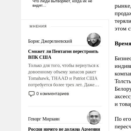
рынке
прода
теряли
МНЕНИЯ
этом с
Борис Джерелиевский
Время
Сможет ли Пентагон перестроить
ВПК США
Бизнес
индив
Только для того, чтобы вернуться к
довоенному объему запасов ракет
компа
Tomahawk, THAAD и Patriot США
Толст
потребуется более трех лет. Даже
Белору
небольшая война с Ираном
0 комментариев
аксес
опустошила американские
и това
арсеналы. Сложившаяся ситуация
означает многолетний период
уязвимости США, например, перед
По его
Геворг Мирзаян
Китаем.
перес
Россия ничего не должна Армении