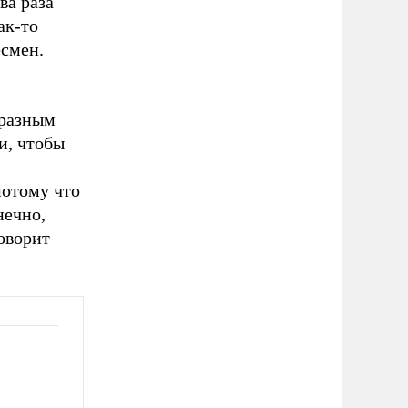
ва раза
ак-то
есмен.
 разным
и, чтобы
потому что
нечно,
оворит