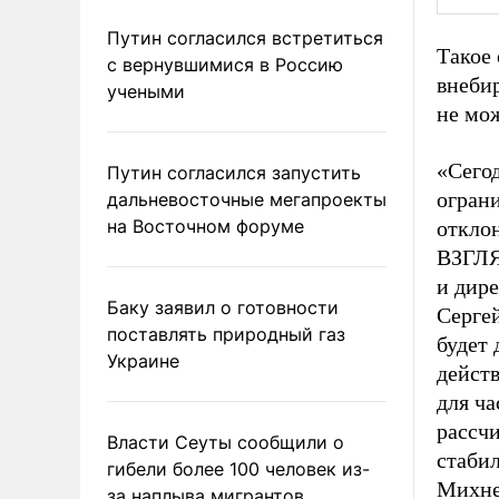
Путин согласился встретиться
Такое 
с вернувшимися в Россию
внеби
учеными
не мо
«Сего
Путин согласился запустить
огран
дальневосточные мегапроекты
на Восточном форуме
откло
ВЗГЛЯ
и дир
Баку заявил о готовности
Серге
поставлять природный газ
будет
Украине
действ
для ча
рассч
Власти Сеуты сообщили о
стабил
гибели более 100 человек из-
Михне
за наплыва мигрантов