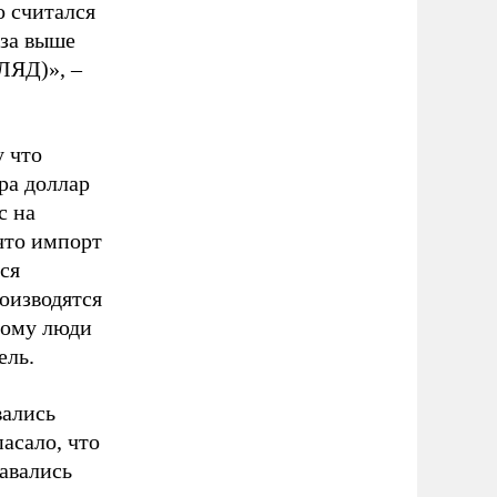
о считался
аза выше
ГЛЯД)»,
–
у что
тра доллар
с на
что импорт
ся
оизводятся
этому люди
ель.
вались
асало, что
тавались