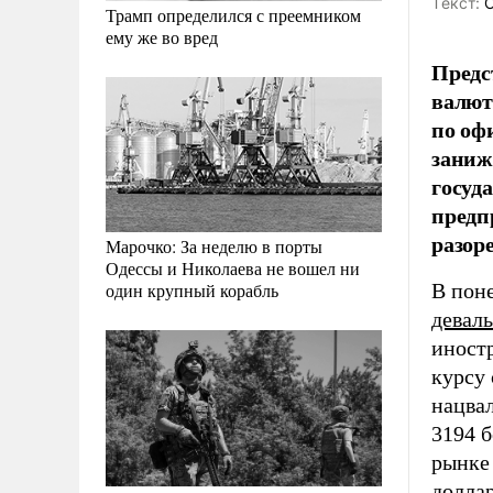
Tекст:
О
Трамп определился с преемником
ему же во вред
Предс
валют
по оф
заниж
госуда
предп
разор
Марочко: За неделю в порты
Одессы и Николаева не вошел ни
В пон
один крупный корабль
девал
иност
курсу 
нацва
3194 
рынке 
доллар