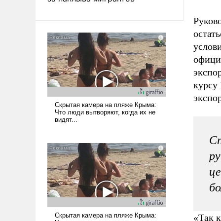
Руков
остать
услови
офици
экспо
курсу
экспо
Сп
ру
це
бо
«Так к