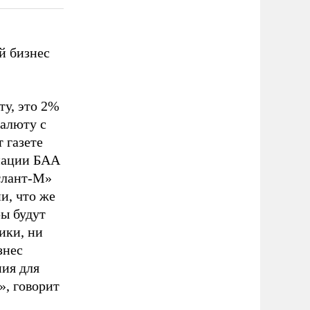
й бизнес
ту, это 2%
валюту с
 газете
иации БАА
тлант-М»
и, что же
ры будут
ики, ни
знес
ия для
», говорит