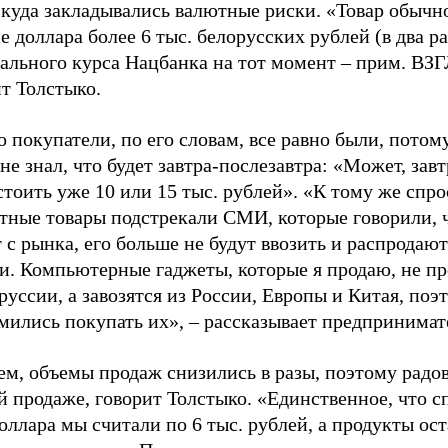
 куда закладывались валютные риски. «Товар обычн
е доллара более 6 тыс. белорусских рублей (в два р
ального курса Нацбанка на тот момент – прим. ВЗ
т Толстыко.
 покупатели, по его словам, все равно были, потом
не знал, что будет завтра-послезавтра: «Может, зав
стоить уже 10 или 15 тыс. рублей». «К тому же спро
тные товары подстрекали СМИ, которые говорили, 
 с рынка, его больше не будут ввозить и распродают
и. Компьютерные гаджеты, которые я продаю, не пр
руссии, а завозятся из России, Европы и Китая, по
емились покупать их»,
–
рассказывает предпринимат
ем, объемы продаж снизились в разы, поэтому радо
 продаже, говорит Толстыко. «Единственное, что сп
оллара мы считали по 6 тыс. рублей, а продукты ос