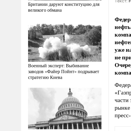
Tекст:
Н
Британии даруют конституцию для
великого обмана
Федер
нефть
компа
нефте
уже н
не пр
Очере
Военный эксперт: Выбивание
компа
заводов «Файер Пойнт» подрывает
стратегию Киева
Федер
«Газп
части
рынке
пресс