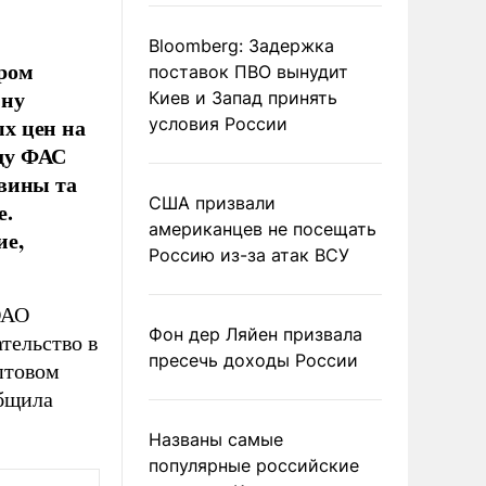
Bloomberg: Задержка
ром
поставок ПВО вынудит
ину
Киев и Запад принять
х цен на
условия России
оду ФАС
 вины та
США призвали
е.
американцев не посещать
ие,
Россию из-за атак ВСУ
ОАО
Фон дер Ляйен призвала
тельство в
пресечь доходы России
птовом
общила
Названы самые
популярные российские