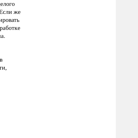
целого
 Если же
ировать
работке
а.
в
ти,