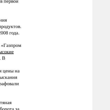
в первой
ния
родуктов.
008 года.
 «Газпром
ысокие
. В
я цены на
зыскания
трафовали
фтяная
борота за