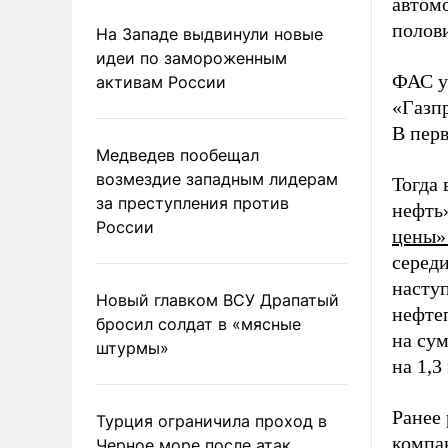
автом
полови
На Западе выдвинули новые
идеи по замороженным
ФАС у
активам России
«Газп
В перв
Медведев пообещал
возмездие западным лидерам
Тогда
за преступления против
нефть
России
цены
серед
насту
Новый главком ВСУ Драпатый
нефте
бросил солдат в «мясные
на сум
штурмы»
на 1,3
Ранее
Турция ограничила проход в
компа
Черное море после атак