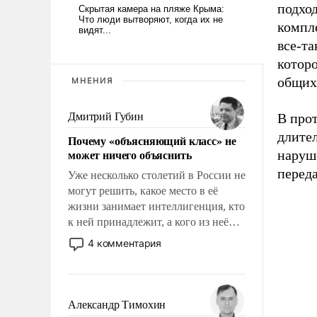
подхо
компл
все-та
котор
общих 
МНЕНИЯ
Дмитрий Губин
В прот
длите
Почему «объясняющий класс» не
может ничего объяснить
наруш
перед
Уже несколько столетий в России не
могут решить, какое место в её
жизни занимает интеллигенция, кто
к ней принадлежит, а кого из неё
исключили с правом
4 комментария
восстановления и без оного. И чем
она отличается от просто
образованных людей. Иногда
казалось, что эти вопросы решены
Александр Тимохин
раз и навсегда, но – нет, не решены.