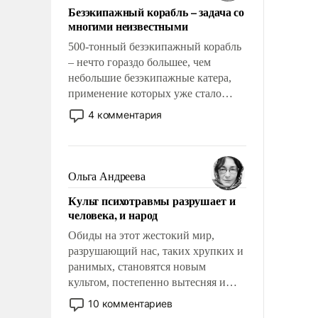
Безэкипажный корабль – задача со
многими неизвестными
500-тонный безэкипажный корабль
– нечто гораздо большее, чем
небольшие безэкипажные катера,
применение которых уже стало
обыденностью. Задача по созданию
4 комментария
такого корабля очень сложна и
амбициозна. Однако и ее
реализация радикально поднимет
наши боевые возможности.
Ольга Андреева
Культ психотравмы разрушает и
человека, и народ
Обиды на этот жестокий мир,
разрушающий нас, таких хрупких и
ранимых, становятся новым
культом, постепенно вытесняя и
отменяя традиционное требование к
10 комментариев
человеку – быть мужественным и