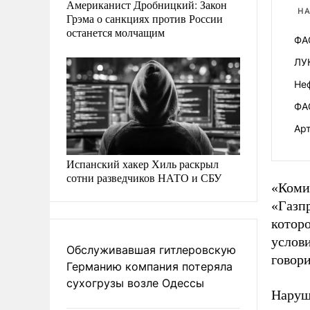
Американист Дробницкий: Закон
НА
Грэма о санкциях против России
останется молчащим
ФАС
ЛУ
Не
ФА
Арт
Испанский хакер Хиль раскрыл
сотни разведчиков НАТО и СБУ
«Коми
«Газпр
котор
услов
Обслуживавшая гитлеровскую
говор
Германию компания потеряла
сухогрузы возле Одессы
Наруш