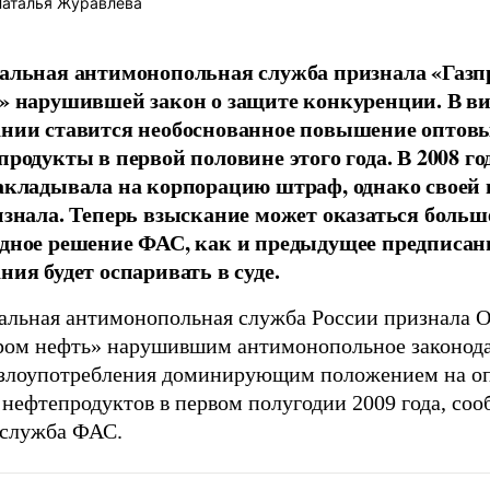
аталья Журавлева
альная антимонопольная служба признала «Газп
» нарушившей закон о защите конкуренции. В в
нии ставится необоснованное повышение оптовы
продукты в первой половине этого года. В 2008 г
акладывала на корпорацию штраф, однако своей
изнала. Теперь взыскание может оказаться больш
дное решение ФАС, как и предыдущее предписан
ния будет оспаривать в суде.
альная антимонопольная служба России признала 
ром нефть» нарушившим антимонопольное законода
 злоупотребления доминирующим положением на о
 нефтепродуктов в первом полугодии 2009 года, со
-служба ФАС.