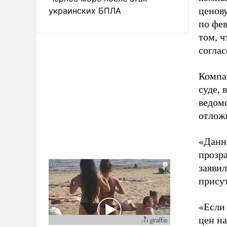
ценов
украинских БПЛА
по фев
том, 
соглас
Компа
суде, 
ведом
отложи
«Данн
прозра
заяви
прису
«Если
цен на