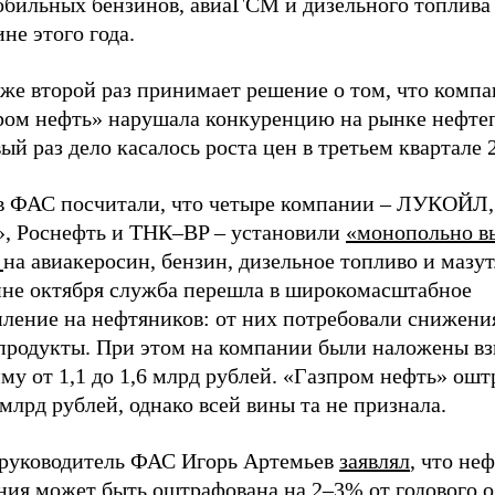
обильных бензинов, авиаГСМ и дизельного топлива 
не этого года.
же второй раз принимает решение о том, что компа
ром нефть» нарушала конкуренцию на рынке нефтеп
ый раз дело касалось роста цен в третьем квартале 2
 в ФАС посчитали, что четыре компании – ЛУКОЙЛ,
», Роснефть и ТНК–BP – установили
«монопольно в
»
на авиакеросин, бензин, дизельное топливо и мазут
ине октября служба перешла в широкомасштабное
пление на нефтяников: от них потребовали снижени
продукты. При этом на компании были наложены в
му от 1,1 до 1,6 млрд рублей. «Газпром нефть» ош
 млрд рублей, однако всей вины та не признала.
 руководитель ФАС Игорь Артемьев
заявлял
, что не
ния может быть оштрафована на 2–3% от годового о