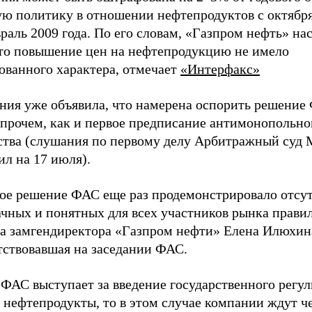
ую политику в отношении нефтепродуктов с октября
раль 2009 года. По его словам, «Газпром нефть» на
что повышение цен на нефтепродукцию не имело
ованного характера, отмечает
«Интерфакс»
ния уже объявила, что намерена оспорить решение
впрочем, как и первое предписание антимонопольно
ства (слушания по первому делу Арбитражный суд
л на 17 июля).
ое решение ФАС еще раз продемонстрировало отсу
чных и понятных для всех участников рынка правил
ла замгендиректора «Газпром нефти» Елена Илюхин
тствовавшая на заседании ФАС.
 ФАС выступает за введение государственного регу
 нефтепродукты, то в этом случае компании ждут ч