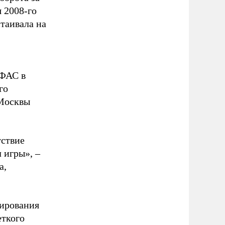
 2008-го
стаивала на
 ФАС в
го
 Москвы
тствие
 игры», –
а,
лирования
еткого