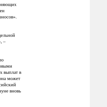
меняющих
ен
зносов».
дельной
, –
ло
ховыми
х выплат в
 она может
ссийский
уне вновь