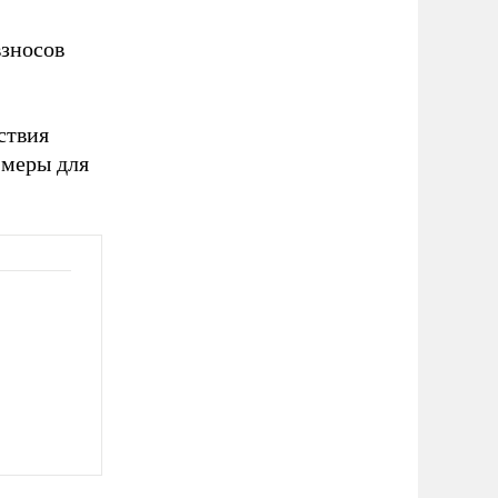
взносов
ствия
 меры для