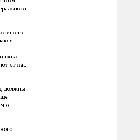
и этом
ерального
житочного
акс»
.
должна
уют от нас
а, должны
еще
ом о
нного