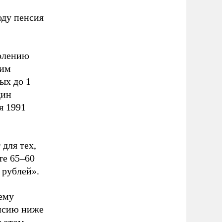
оду пенсия
колению
ким
ых до 1
дин
я 1991
 для тех,
сте 65–60
 рублей».
ему
енсию ниже