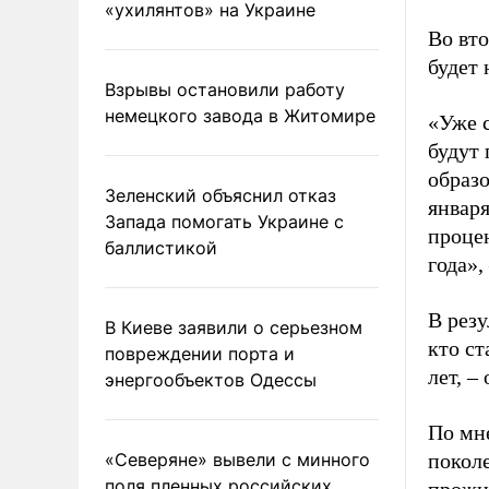
«ухилянтов» на Украине
Во вто
будет
Взрывы остановили работу
немецкого завода в Житомире
«Уже 
будут
образ
Зеленский объяснил отказ
января
Запада помогать Украине с
процен
баллистикой
года»,
В резу
В Киеве заявили о серьезном
кто ст
повреждении порта и
лет, –
энергообъектов Одессы
По мн
«Северяне» вывели с минного
покол
поля пленных российских