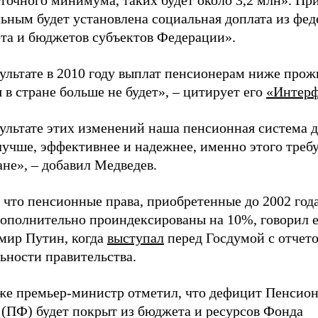
точного минимума, таких будет около 3,2 млн». Пр
ьным будет установлена социальная доплата из фед
та и бюджетов субъектов Федерации».
зультате в 2010 году выплат пенсионерам ниже про
 в стране больше не будет», – цитирует его
«Интерф
зультате этих изменений наша пенсионная система 
лучше, эффективнее и надежнее, именно этого треб
не», – добавил Медведев.
 что пенсионные права, приобретенные до 2002 год
дополнительно проиндексированы на 10%, говорил 
мир Путин, когда
выступал
перед Госдумой с отчет
ьности правительства.
 же премьер-министр отметил, что дефицит Пенсио
 (ПФ) будет покрыт из бюджета и ресурсов Фонда