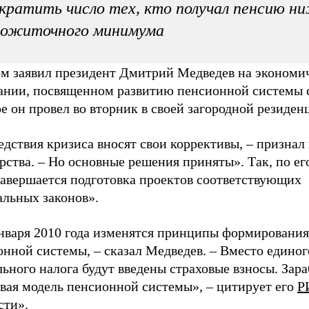
кратить число тех, кто получал пенсию н
рожиточного минимума
ом заявил президент Дмитрий Медведев на экономи
ании, посвященном развитию пенсионной системы 
е он провел во вторник в своей загородной резиден
дствия кризиса вносят свои коррективы, – признал 
рства. – Но основные решения приняты». Так, по ег
завершается подготовка проектов соответствующих
альных законов».
января 2010 года изменятся принципы формирования
нной системы, – сказал Медведев. – Вместо единог
ьного налога будут введены страховые взносы. Зара
овая модель пенсионной системы», – цитирует его
Р
сти»
.