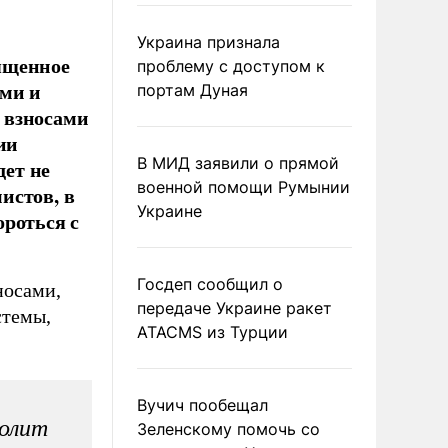
Украина признала
ященное
проблему с доступом к
ами и
портам Дуная
 взносами
ии
В МИД заявили о прямой
дет не
военной помощи Румынии
истов, в
Украине
ороться с
Госдеп сообщил о
носами,
передаче Украине ракет
стемы,
ATACMS из Турции
Вучич пообещал
волит
Зеленскому помочь со