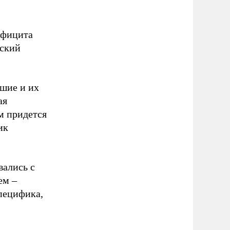
ефицита
йский
шие и их
ая
м придется
ик
вались с
ем –
пецифика,