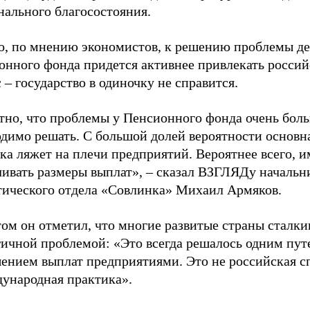
нального благосостояния.
о, по мнению экономистов, к решению проблемы д
онного фонда придется активнее привлекать росси
 – государство в одиночку не справится.
тно, что проблемы у Пенсионного фонда очень боль
одимо решать. С большой долей вероятности основн
ка ляжет на плечи предприятий. Вероятнее всего, и
чивать размеры выплат», – сказал ВЗГЛЯДу начальн
тического отдела «Совлинка» Михаил Армяков.
ом он отметил, что многие развитые страны сталки
гичной проблемой: «Это всегда решалось одним пут
ением выплат предприятиями. Это не российская с
дународная практика».