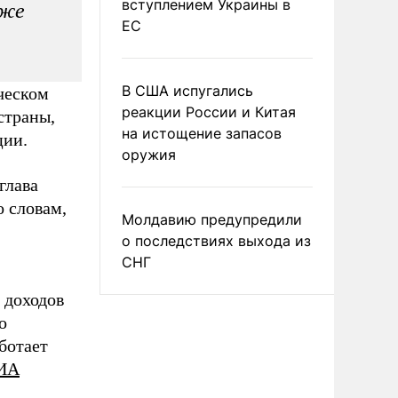
вступлением Украины в
иже
ЕС
В США испугались
ческом
реакции России и Китая
страны,
на истощение запасов
ции.
оружия
глава
о словам,
Молдавию предупредили
о последствиях выхода из
СНГ
 доходов
о
ботает
ИА