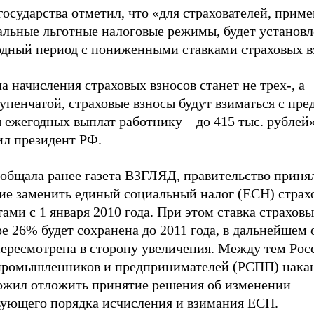
государства отметил, что «для страхователей, при
альные льготные налоговые режимы, будет установл
одный период с пониженными ставками страховых в
 начисления страховых взносов станет не трех-, а
упенчатой, страховые взносы будут взиматься с пре
ежегодных выплат работнику – до 415 тыс. рублей»
ил президент РФ.
ообщала ранее газета ВЗГЛЯД, правительство приня
ие заменить единый социальный налог (ЕСН) стра
ами с 1 января 2010 года. При этом ставка страховы
е 26% будет сохранена до 2011 года, в дальнейшем
пересмотрена в сторону увеличения. Между тем Ро
промышленников и предпринимателей (РСПП) накан
ожил отложить принятие решения об изменении
вующего порядка исчисления и взимания ЕСН.