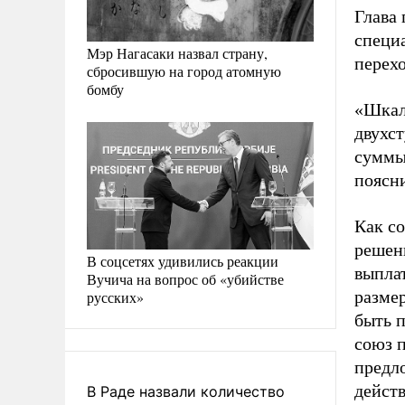
Глава 
специ
Мэр Нагасаки назвал страну,
перех
сбросившую на город атомную
бомбу
«Шкала
двухст
суммы 
поясн
Как с
решен
В соцсетях удивились реакции
выплат
Вучича на вопрос об «убийстве
размер
русских»
быть 
союз 
предл
дейст
В Раде назвали количество