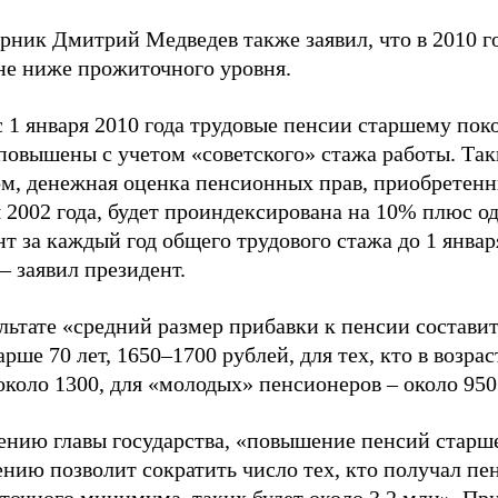
рник Дмитрий Медведев также заявил, что в 2010 г
 не ниже прожиточного уровня.
с 1 января 2010 года трудовые пенсии старшему по
 повышены с учетом «советского» стажа работы. Та
ом, денежная оценка пенсионных прав, приобретенн
 2002 года, будет проиндексирована на 10% плюс о
т за каждый год общего трудового стажа до 1 январ
 – заявил президент.
льтате «средний размер прибавки к пенсии составит
арше 70 лет, 1650–1700 рублей, для тех, кто в возра
 около 1300, для «молодых» пенсионеров – около 950
ению главы государства, «повышение пенсий старш
ению позволит сократить число тех, кто получал п