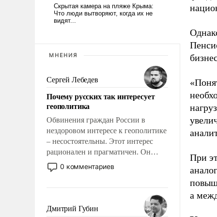
нацио
Однак
Пенси
МНЕНИЯ
бизнес
Сергей Лебедев
«Поня
необх
Почему русских так интересует
геополитика
нагруз
увели
Обвинения граждан России в
нездоровом интересе к геополитике
анали
– несостоятельны. Этот интерес
рационален и прагматичен. Он
При эт
обусловлен тысячелетним опытом
0 комментариев
анало
выживания в крайне непростых
повыш
условиях и фундаментальным
а меж
знанием, что мировая политика
имеет свойство заявляться на порог
Дмитрий Губин
нашего дома.