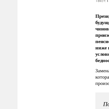
Tекст:
Г
Прези
будущ
чинов
произ
пенси
ниже 
услов
бедно
Замен
котор
произо
По