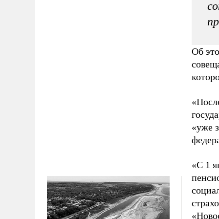
со
п
Об эт
совещ
которо
«После
госуда
«уже 
федер
«С 1 
пенсио
социал
страх
«Ново