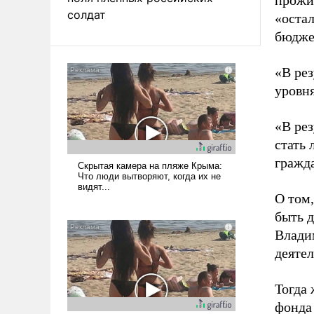
прожи
солдат
«остал
бюдже
«В ре
уровня
«В ре
стать 
гражда
О том,
быть 
Влади
деятел
Тогда
фонда