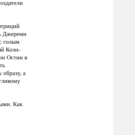
создатели
атриций
ть Джереми
 с голым
ый Коэн-
он Остин в
ть
образу, а
етливому
ыми. Как