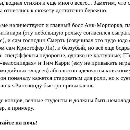
, водная стихия и еще много всего... Заметим, что 
а отнеслись к сюжету достаточно бережно.
ьме наличествуют и главный босс Анк-Морпорка, п
Витинари (эту небольшую рольку согласился сыгра
), и сам господин Смерть (озвучивал это чудо-юдо
м сам Кристофер Ли), и беззубый, но всё еще бодр
р; спецэффекты недорогие, однако не халтурные; Ш
«велосипедах» и Тим Карри (ему не привыкать игра
омедийных злодеев) абсолютно адекватны книжному 
он поначалу кажется староватым для роли, но к су
кашке-Ринсвинду быстро привыкаешь.
це концов, вечные студенты и должны быть немолод
р, к примеру.
тайте на ночь!