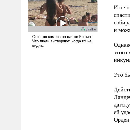
И не п
спасти
собир
и мож
Однако
этого
инкуна
Это б
Дейст
Ланде
датску
ей уда
Орден