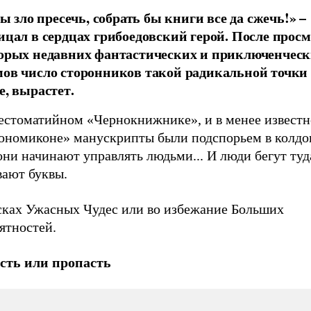
бы зло пресечь, собрать бы книги все да сжечь!» –
ицал в сердцах грибоедовский герой. После прос
орых недавних фантастических и приключенчес
ов число сторонников такой радикальной точки 
е, вырастет.
рестоматийном «Чернокнижнике», и в менее извест
ономиконе» манускрипты были подспорьем в колдов
они начинают управлять людьми... И люди бегут туд
вают буквы.
сках Ужасных Чудес или во избежание Больших
ятностей.
сть или пропасть