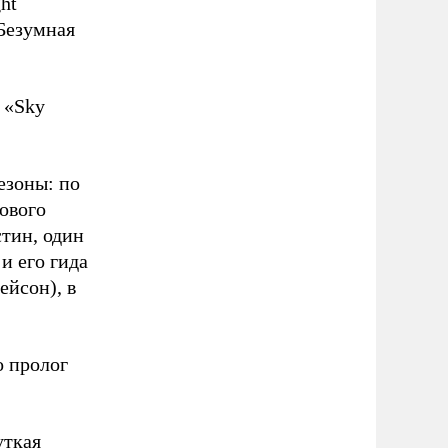
ht
«Безумная
 «Sky
езоны: по
ового
тин, один
и его гида
йсон), в
о пролог
уткая