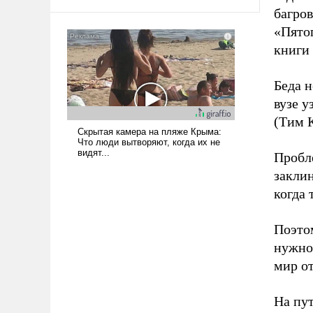
багро
«Пятог
книги 
Беда н
вузе у
(Тим К
Пробле
заклин
когда 
Поэто
нужно 
мир от
На пут