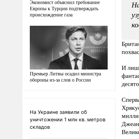
Экономист объяснил требование
На
Европы к Турции подтверждать
уз
происхождение газа
ко
Британ
похва
И лишь
Премьер Литвы осадил министра
фанта
обороны из-за слов о России
десято
Сперв
Хрякус
На Украине заявили об
милли
уничтожении 1 млн кв. метров
Джеана
складов
Велик