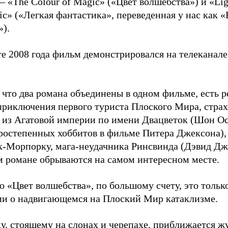
– «The Colour of Magic» («Цвет волшебства») и «Lig
tic» («Легкая фантастика», переведенная у нас как 
»).
е 2008 года фильм демонстрировался на телеканале
 что два романа объединены в одном фильме, есть р
приключения первого туриста Плоского Мира, страх
а из Агатовой империи по имени Двацветок (Шон Ос
ростепенных хоббитов в фильме Питера Джексона), 
к-Морпорку, мага-неудачника Ринсвинда (Дэвид Дже
м романе обрываются на самом интересном месте.
о «Цвет волшебства», по большому счету, это тольк
ии о надвигающемся на Плоский Мир катаклизме.
у, стоящему на слонах и черепахе, приближается ж