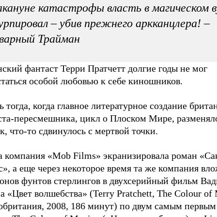
кануне катастрофы власть в магическом в
урпировал – убив прежнего аркканцлера! –
варный Трайман
ский фантаст Терри Пратчетт долгие годы не мог
статься особой любовью к себе киношников.
 тогда, когда главное литературное создание брита
ста-пересмешника, цикл о Плоском Мире, разменял
к, что-то сдвинулось с мертвой точки.
а компания «Mob Films» экранизировала роман «Са
», а еще через некоторое время та же компания вл
онов фунтов стерлингов в двухсерийный фильм Ва
 «Цвет волшебства» (Terry Pratchett, The Colour of 
обритания, 2008, 186 минут) по двум самым первы