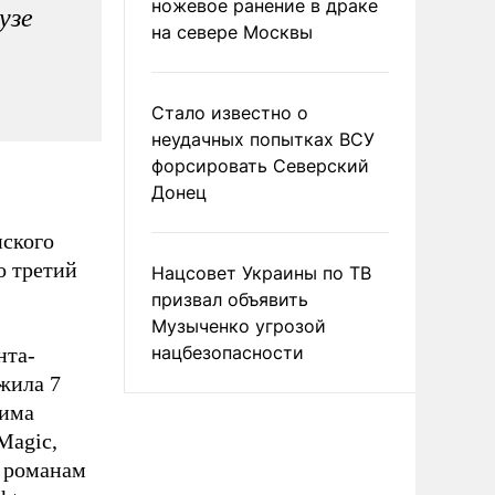
ножевое ранение в драке
узе
на севере Москвы
Стало известно о
неудачных попытках ВСУ
форсировать Северский
Донец
нского
о третий
Нацсовет Украины по ТВ
призвал объявить
Музыченко угрозой
нацбезопасности
нта-
ожила 7
дима
Magic,
м романам