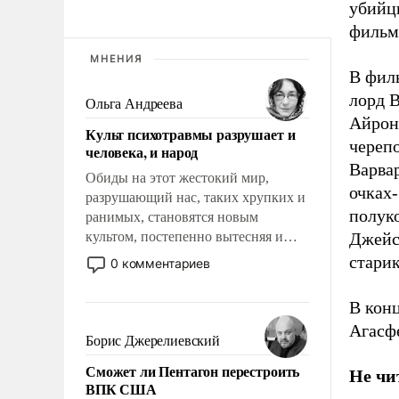
убийцы
фильм
МНЕНИЯ
В фил
лорд 
Ольга Андреева
Айронс
Культ психотравмы разрушает и
черепо
человека, и народ
Варва
Обиды на этот жестокий мир,
очках-
разрушающий нас, таких хрупких и
полук
ранимых, становятся новым
культом, постепенно вытесняя и
Джейс
отменяя традиционное требование к
стари
0 комментариев
человеку – быть мужественным и
твердым под ударами судьбы, брать
В кон
на себя ответственность, помогать
Агасфе
слабым, идти вперед и
Борис Джерелиевский
адаптироваться.
Сможет ли Пентагон перестроить
Не чи
ВПК США