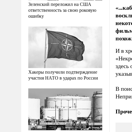
Зеленский переложил на США
«...ка
ответственность за свою роковую
воскл
ошибку
некот
фильм
похож
И в х
«Некр
здесь 
Хакеры получили подтверждение
указы
участия НАТО в ударах по России
В пои
Непри
Проче