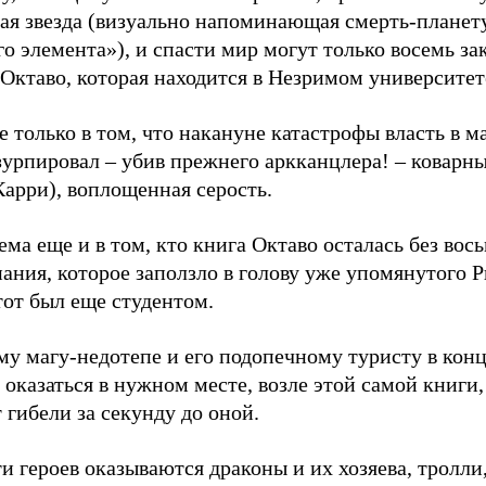
вая звезда (визуально напоминающая смерть-планет
о элемента»), и спасти мир могут только восемь за
Октаво, которая находится в Незримом университет
е только в том, что накануне катастрофы власть в 
зурпировал – убив прежнего аркканцлера! – коварн
арри), воплощенная серость.
ма еще и в том, кто книга Октаво осталась без вос
ания, которое заползло в голову уже упомянутого 
тот был еще студентом.
му магу-недотепе и его подопечному туристу в кон
оказаться в нужном месте, возле этой самой книги,
 гибели за секунду до оной.
и героев оказываются драконы и их хозяева, тролли