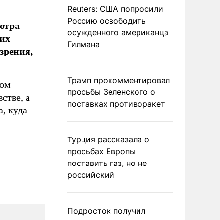
Reuters: США попросили
Россию освободить
мотра
осужденного американца
ких
Гилмана
зрения,
Трамп прокомментировал
ном
просьбы Зеленского о
стве, а
поставках противоракет
а, куда
Турция рассказала о
просьбах Европы
поставить газ, но не
российский
Подросток получил