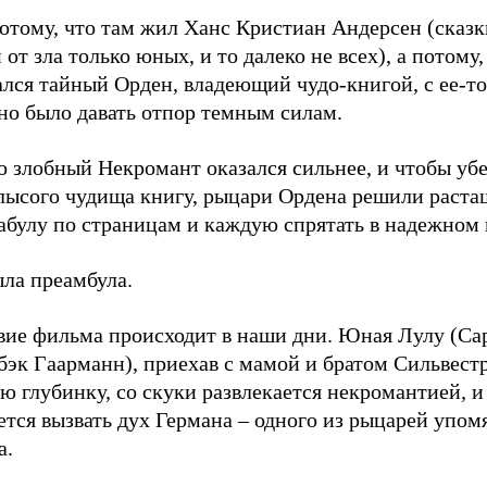
отому, что там жил Ханс Кристиан Андерсен (сказк
 от зла только юных, и то далеко не всех), а потому,
ался тайный Орден, владеющий чудо-книгой, с ее-
но было давать отпор темным силам.
 злобный Некромант оказался сильнее, и чтобы убе
 лысого чудища книгу, рыцари Ордена решили раста
булу по страницам и каждую спрятать в надежном м
ыла преамбула.
вие фильма происходит в наши дни. Юная Лулу (Са
бэк Гаарманн), приехав с мамой и братом Сильвест
ю глубинку, со скуки развлекается некромантией, и
ется вызвать дух Германа – одного из рыцарей упом
а.