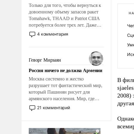
Только для того, чтобы вернуться к
довоенному объему запасов ракет
НА
Tomahawk, THAAD и Patriot США
потребуется более трех лет. Даже
Че
небольшая война с Ираном
4 комментария
Сц
опустошила американские
арсеналы. Сложившаяся ситуация
Ум
означает многолетний период
Ис
уязвимости США, например, перед
Геворг Мирзаян
Китаем.
Россия ничего не должна Армении
Москва системно и жестко
В фил
разрушает тот фантастический мир,
sjaele
который Пашинян рисует для
2008) 
армянского населения. Мир, где
другая.
политические прожекты будут
21 комментарий
безусловно оплачиваться за счет
Однако
российских налогоплательщиков и
где Еревану за свои поступки не
всемир
нужно отвечать.