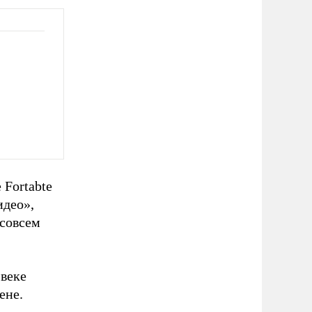
Fortabte
идео»,
 совсем
 веке
ене.