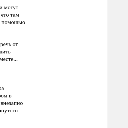
и могут
 что там
то помощью
речь от
щить
есте...
ра
ром в
 внезапно
янутого