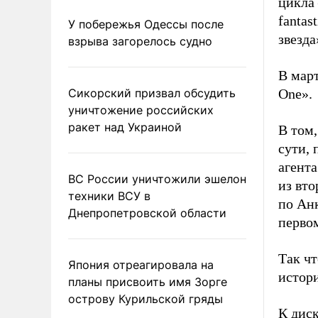
цикла 
fantas
У побережья Одессы после
звезда
взрыва загорелось судно
В март
Сикорский призвал обсудить
One».
уничтожение российских
ракет над Украиной
В том,
сути, 
агент
ВС России уничтожили эшелон
из вто
техники ВСУ в
по Ан
Днепропетровской области
перво
Так чт
Япония отреагировала на
истор
планы присвоить имя Зорге
острову Курильской гряды
К диск