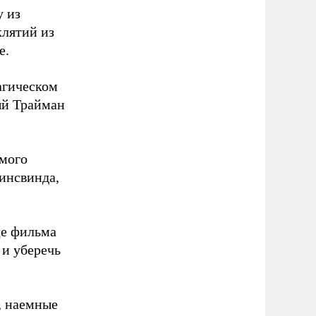
у из
клятий из
е.
магическом
ый Трайман
ьмого
Ринсвинда,
це фильма
 и уберечь
, наемные