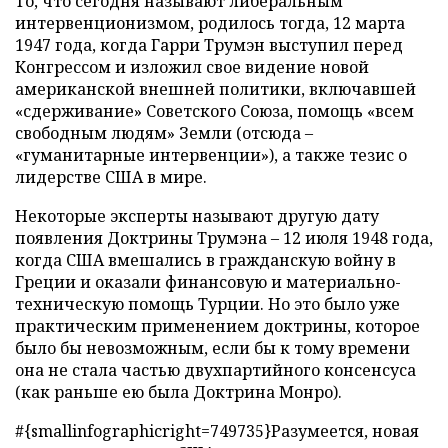
То, что сегодня называют либеральным
интервенционизмом, родилось тогда, 12 марта
1947 года, когда Гарри Трумэн выступил перед
Конгрессом и изложил свое видение новой
американской внешней политики, включавшей
«сдерживание» Советского Союза, помощь «всем
свободным людям» Земли (отсюда –
«гуманитарные интервенции»), а также тезис о
лидерстве США в мире.
Некоторые эксперты называют другую дату
появления Доктрины Трумэна – 12 июля 1948 года,
когда США вмешались в гражданскую войну в
Греции и оказали финансовую и материально-
техническую помощь Турции. Но это было уже
практическим применением доктрины, которое
было бы невозможным, если бы к тому времени
она не стала частью двухпартийного консенсуса
(как раньше ею была Доктрина Монро).
#{smallinfographicright=749735}Разумеется, новая