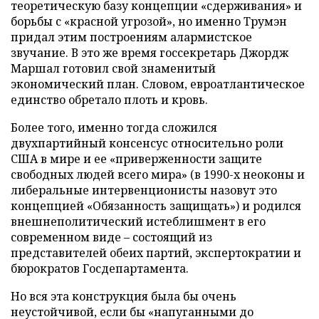
теоретическую базу концепции «сдерживания» и
борьбы с «красной угрозой», но именно Трумэн
придал этим построениям алармистское
звучание. В это же время госсекретарь Джордж
Маршал готовил свой знаменитый
экономический план. Словом, евроатлантическое
единство обретало плоть и кровь.
Более того, именно тогда сложился
двухпартийный консенсус относительно роли
США в мире и ее «приверженности защите
свободных людей всего мира» (в 1990-х неоконы и
либеральные интервенционисты назовут это
концепцией «Обязанность защищать») и родился
внешнеполитический истеблишмент в его
современном виде – состоящий из
представителей обеих партий, экспертократии и
бюрократов Госдепартамента.
Но вся эта конструкция была бы очень
неустойчивой, если бы «напуганными до