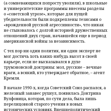
(а сомневающихся попросту уволили), в школьные
и университетские программы внесены разделы
о «советской угрозе», которые для пущей
убедительности были подкреплены тезисами о
«врожденной русской агрессивности», что никак
не стыковалось с долгой историей дружественных
отношений двух стран, начавшейся еще в период
американской войны за независимость.
С тех пор ни один политик, ни один эксперт не
мог достичь хоть каких-нибудь высот в своей
карьере, если не высказывался в духе
трумэновской доктрины: мол, русские – вечные
враги, а всякий, кто утверждает обратное, – агент
Кремля.
В начале 1990-х, когда Советский Союз распался, а
железный занавес рухнул, появилась Доктрина
Вулфовица, которая, по сути дела, была лишь
перелицовкой старого учения в новых
исторических условиях. Внешнеполитический