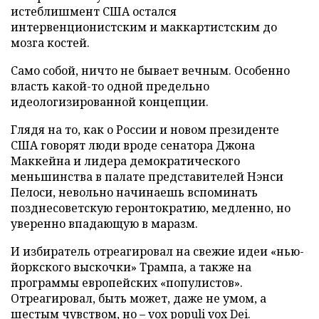
истеблишмент США остался
интервенционистским и маккартистским до
мозга костей.
Само собой, ничто не бывает вечным. Особенно
власть какой-то одной предельно
идеологизированной концепции.
Глядя на то, как о России и новом президенте
США говорят люди вроде сенатора Джона
Маккейна и лидера демократического
меньшинства в палате представителей Нэнси
Пелоси, невольно начинаешь вспоминать
позднесоветскую геронтократию, медленно, но
уверенно впадающую в маразм.
И избиратель отреагировал на свежие идеи «нью-
йоркского выскочки» Трампа, а также на
программы европейских «популистов».
Отреагировал, быть может, даже не умом, а
шестым чувством, но – vox populi vox Dei.