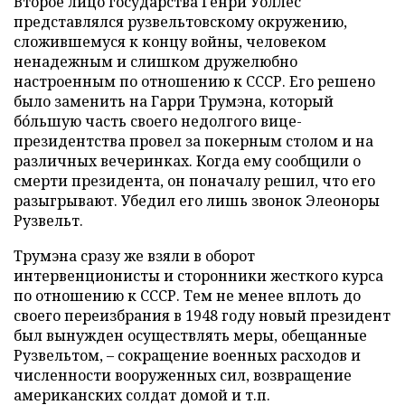
Второе лицо государства Генри Уоллес
представлялся рузвельтовскому окружению,
сложившемуся к концу войны, человеком
ненадежным и слишком дружелюбно
настроенным по отношению к СССР. Его решено
было заменить на Гарри Трумэна, который
бóльшую часть своего недолгого вице-
президентства провел за покерным столом и на
различных вечеринках. Когда ему сообщили о
смерти президента, он поначалу решил, что его
разыгрывают. Убедил его лишь звонок Элеоноры
Рузвельт.
Трумэна сразу же взяли в оборот
интервенционисты и сторонники жесткого курса
по отношению к СССР. Тем не менее вплоть до
своего переизбрания в 1948 году новый президент
был вынужден осуществлять меры, обещанные
Рузвельтом, – сокращение военных расходов и
численности вооруженных сил, возвращение
американских солдат домой и т.п.